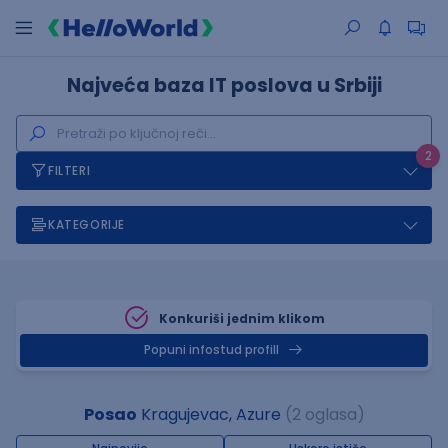
Najveća baza IT poslova u Srbiji
2
FILTERI
KATEGORIJE
Konkuriši jednim klikom
Popuni infostud profill
Posao
Kragujevac, Azure
(2 oglasa)