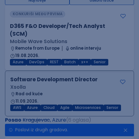
Najnovije
Uskoro ističe
KONKURIŠI MEĐU PRVIMA
D365 F&O Developer/Tech Analyst
(SCM)
Mobile Wave Solutions
Remote from Europe
online intervju
19.08.2026.
Azure
DevOps
REST
Batch
x++
Senior
Software Development Director
Xsolla
Rad od kuće
11.09.2026.
AWS
Azure
Cloud
Agile
Microservices
Senior
Posao
Kragujevac
, Azure
(6 oglasa)
Poslovi iz drugih gradova.