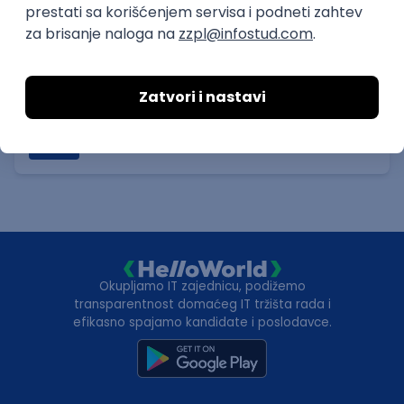
Consultant
GET - Global Engineering Technologies
3.4
Beograd | Hibrid
11.08.2026.
SQL
SOAP
Git
SAP
SQL Server
Azure
DevOps
REST
ERP
Batch
Embedded
x++
Intermediate
Senior
Okupljamo IT zajednicu, podižemo
transparentnost domaćeg IT tržišta rada i
efikasno spajamo kandidate i poslodavce.