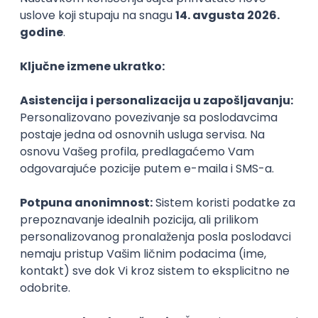
14.08.2026.
PHP
SQL
Linux
SOAP
Git
AWS
Azure
REST
@
Cloud
Intermediate
POSLOVI NA MAIL
KATEGORIJA
TEHNOLOGIJA
POSLODAVAC
GRAD
SENIORITET
NAČIN RADA
Najnoviji poslovi svakog dana u tvom
inboxu
Prijavi se
IT Project Manager/Product Owner
HR Code