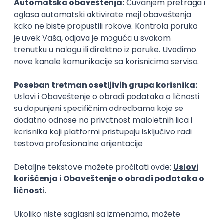
Beograd
13.08.2026.
Azure
DevOps
SCRUM
Agile
Intermediate
Power BI Specialist
GeminiSix d.o.o.
Beograd | Hibrid
27.08.2026.
SQL
SharePoint
Git
SQL Server
Azure
DevOps
REST
Agile
Intermediate
Power Platform Developer
Simplify outsourcing d.o.o.
Beograd | Hibrid
online intervju
11.08.2026.
SQL
SharePoint
Azure
REST
Intermediate
MS Dynamics 365 F&O Technical