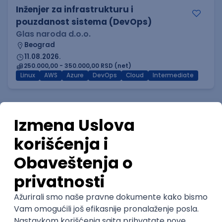
Inženjer za infrastrukturu i
pouzdanost sistema (DevOps)
Glas naroda d.o.o.
Beograd
11.08.2026.
250.000,00 - 350.000,00 RSD (net)
Linux
AWS
Azure
DevOps
Cloud
Intermediate
Istaknuti poslodavci
PHP serverski programer
Nav Soft d.o.o.
Novi Sad | Hibrid