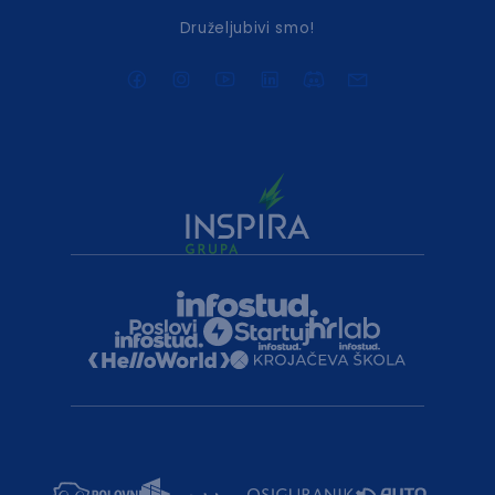
Druželjubivi smo!