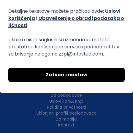
Okupljamo IT zajednicu, podižemo
transparentnost domaćeg IT tržišta rada i
efikasno spajamo kandidate i poslodavce.
O nama
Za poslodavce
Uslovi korišćenja
Politika privatnosti
Uklonjeni profili poslodavaca
Za medije
Kontakt