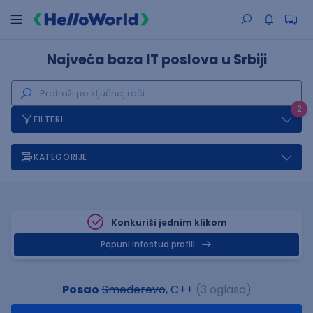
Najveća baza IT poslova u Srbiji
2
FILTERI
KATEGORIJE
Konkuriši jednim klikom
Popuni infostud profill
Posao
Smederevo
, C++
(3 oglasa)