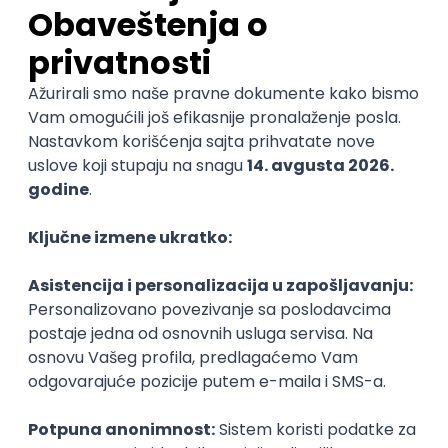
KONKURIŠI MEĐU PRVIMA
Technical Artist III
IGT D&B d.o.o.
3.7
Beograd
21.08.2026.
C#
JavaScript
C++
Java
2D
3D
Intermediate
Senior
Embedded Software Engineer
Tajfun HIL d.o.o.
Novi Sad
30.08.2026.
Linux
C++
Git
Svn
Python
C
SoC
Embedded
@
FPGA
Matlab
Intermediate
POSLOVI NA MAIL