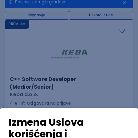
Poslovi iz drugih gradova.
Najnovije
Uskoro ističe
PREMIUM
C++ Software Developer
(Medior/Senior)
Keba d.o.o.
4
Odgovara na prijave
dobrovoljno zdravstveno osiguranje
edukacija i konferencije
Novi Sad
02.09.2026.
C++
Git
Python
Bash
C
Intermediate
Senior