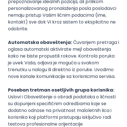
KATEGORIJA
TEHNOLOGIJA
POSLODAVAC
GRAD
SENIORITET
NAČIN RADA
Najnoviji poslovi svakog dana u tvom
inboxu
Prijavi se
Istaknuti poslodavci