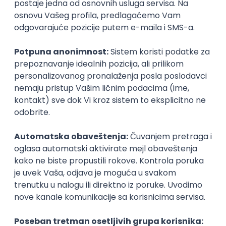
Najnoviji poslovi svakog dana u tvom
inboxu
Prijavi se
Node.js/Nest.JS Developer
(intermediate/senior)
AxiomQ Dionic d.o.o.
Novi Sad
12.08.2026.
JavaScript
Node.js
AWS
Cloud
RESTful
Microservices
Express
Oauth
Intermediate
Senior
.NET Software Developer
Factory World Wide
3
Beograd
09.08.2026.