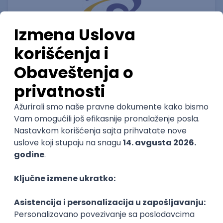
Senior Android Application Developer
RT-RK d.o.o.
3.7
Novi Sad, Beograd | Hibrid
15.08.2026.
NoSQL
DevOps
Foundation
NodeJS
TypeScript
@
Cloud
RESTful
Microservices
Kubernetes
Senior
POSLOVI NA MAIL
KATEGORIJA
TEHNOLOGIJA
POSLODAVAC
GRAD
SENIORITET
NAČIN RADA