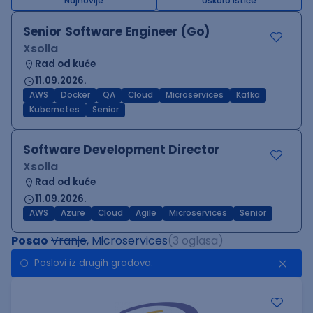
Najnovije
Uskoro ističe
Senior Software Engineer (Go)
Xsolla
Rad od kuće
11.09.2026.
AWS
Docker
QA
Cloud
Microservices
Kafka
Kubernetes
Senior
Software Development Director
Xsolla
Rad od kuće
11.09.2026.
AWS
Azure
Cloud
Agile
Microservices
Senior
Posao
Vranje
, Microservices
(3 oglasa)
Poslovi iz drugih gradova.