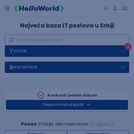
Najveća baza IT poslova u Srbiji
2
FILTERI
KATEGORIJE
Konkuriši jednim klikom
Popuni infostud profill
Posao
Vranje, Microservices
(2 oglasa)