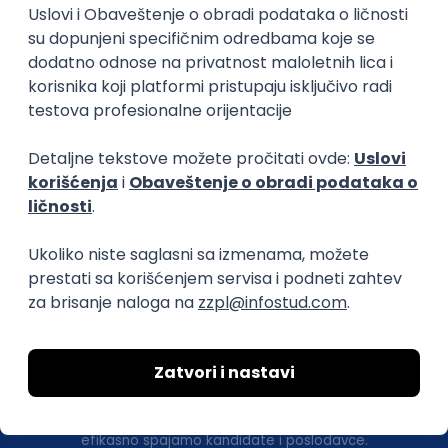
.NET
SQL
PostgreSQL
WEB API
OOP
RESTful
Microservices
Senior
Istaknuti poslodavci
Okupljamo IT zajednicu, podižemo
transparentnost domaćeg IT tržišta rada i
efikasno spajamo kandidate i poslodavce.