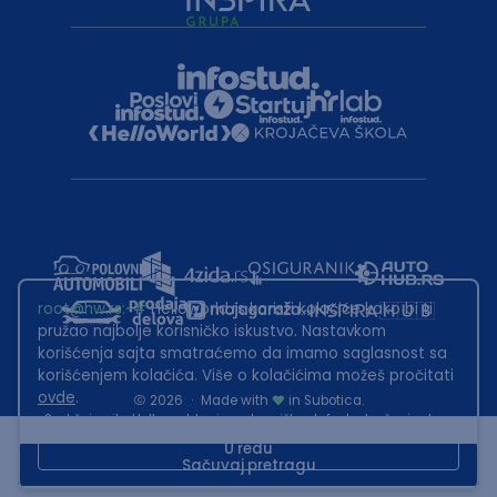
root@hw.rs
:~#
Helloworld.rs koristi kolačiće kako bi ti
pružao najbolje korisničko iskustvo. Nastavkom
korišćenja sajta smatraćemo da imamo saglasnost sa
korišćenjem kolačića. Više o kolačićima možeš pročitati
ovde
.
2026
·
Made with
in Subotica.
Sadržaj sajta Helloworld.rs je u vlasništvu Infostud rešenja d.o.o.
Subotica. Zabranjeno je njegovo preuzimanje bez dozvole.
U redu
Sačuvaj pretragu
This site is protected by reCAPTCHA and the Google
Privacy Policy
and
Terms of Service
apply.