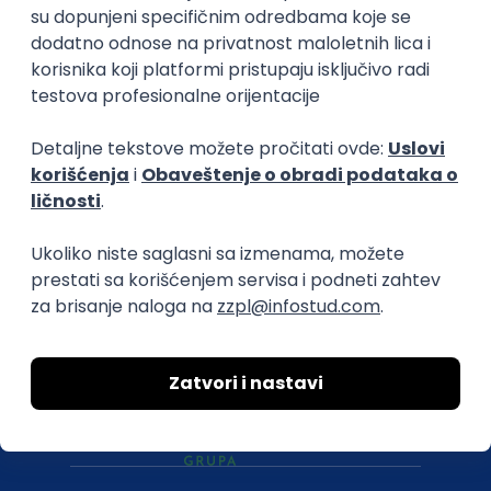
O nama
Za poslodavce
Uslovi korišćenja
Politika privatnosti
Uklonjeni profili poslodavaca
Za medije
Kontakt
Druželjubivi smo!