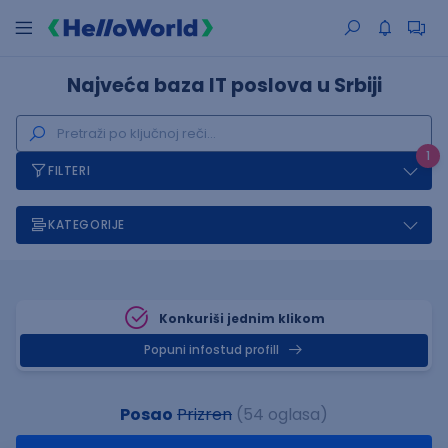
Najveća baza IT poslova u Srbiji
1
FILTERI
KATEGORIJE
Konkuriši jednim klikom
Popuni infostud profill
Posao
Prizren
(54 oglasa)