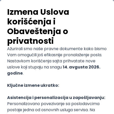
Poslovi iz drugih gradova.
@
Najnovije
Uskoro ističe
POSLOVI NA MAIL
KATEGORIJA
TEHNOLOGIJA
POSLODAVAC
GRAD
SENIORITET
NAČIN RADA
Najnoviji poslovi svakog dana u tvom
inboxu
Prijavi se
Trenutno nema oglasa po traženim kriterijumima
pretrage.
Izmeni kriterijume pretrage