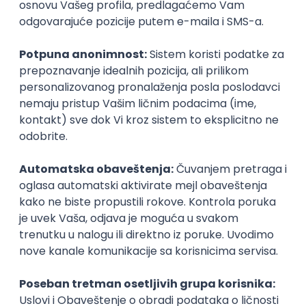
2
3
Istaknuti poslodavci
Okupljamo IT zajednicu, podižemo
transparentnost domaćeg IT tržišta rada i
efikasno spajamo kandidate i poslodavce.