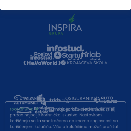
root@hw.rs
:~#
Helloworld.rs koristi kolačiće kako bi ti
pružao najbolje korisničko iskustvo. Nastavkom
korišćenja sajta smatraćemo da imamo saglasnost sa
korišćenjem kolačića. Više o kolačićima možeš pročitati