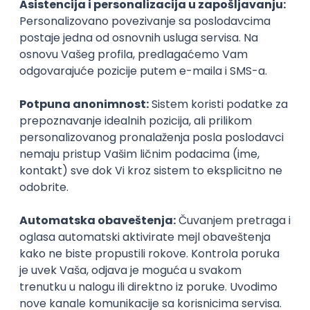
Front End Engineer (Twig/Vue)
Growth Leads
Remote
05.09.2026.
PHP
JavaScript
CSS
HTML
Twig
Symfony
Vue.js
Senior
Istaknuti poslodavci