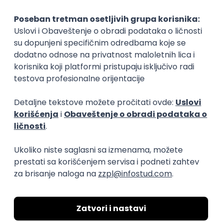
Okupljamo IT zajednicu, podižemo
transparentnost domaćeg IT tržišta rada i
efikasno spajamo kandidate i poslodavce.
O nama
Za poslodavce
Uslovi korišćenja
Politika privatnosti
Uklonjeni profili poslodavaca
Za medije
Kontakt
Druželjubivi smo!