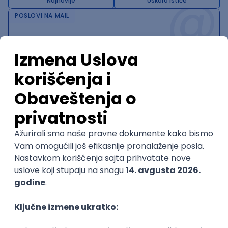
@
Najnovije
Uskoro ističe
POSLOVI NA MAIL
KATEGORIJA
TEHNOLOGIJA
POSLODAVAC
GRAD
SENIORITET
NAČIN RADA
Najnoviji poslovi svakog dana u tvom
inboxu
Prijavi se
Trenutno nema oglasa po traženim kriterijumima
pretrage.
Pogledaj slične oglase ili izmeni kriterijume pretrage
OGLASI PO KRITERIJUMU Twig
NOVO