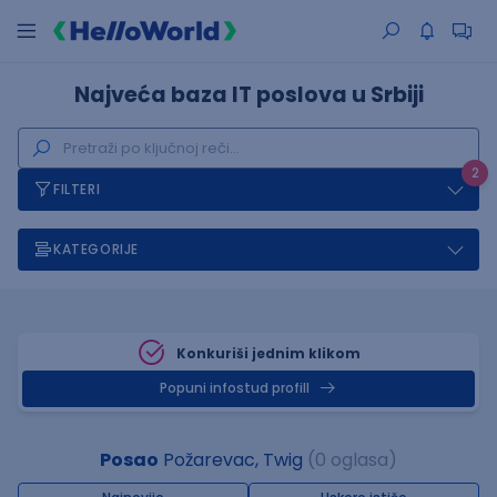
Najveća baza IT poslova u Srbiji
2
FILTERI
KATEGORIJE
Konkuriši jednim klikom
Popuni infostud profill
Posao
Požarevac, Twig
(0 oglasa)