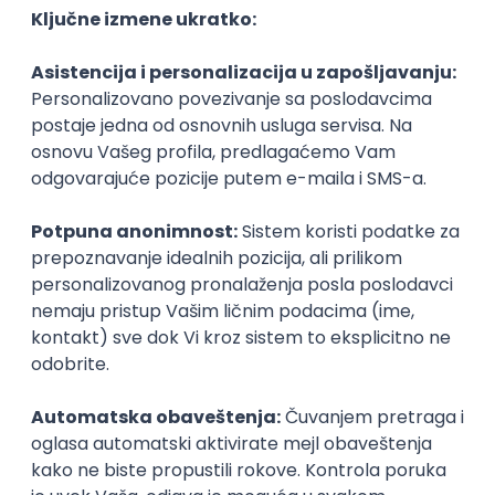
Nebius
Remote
15.09.2026.
VPN
BGP
QoS
Juniper
Senior
Infrastructure Security Engineer
Nebius
Remote
13.09.2026.
Linux
Python
VPN
Bash
Kubernetes
Intermediate
Senior
Istaknuti poslodavci