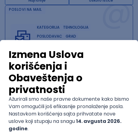
@
Najnovije
Uskoro ističe
POSLOVI NA MAIL
KATEGORIJA
TEHNOLOGIJA
POSLODAVAC
GRAD
SENIORITET
NAČIN RADA
Najnoviji poslovi svakog dana u tvom
inboxu
Prijavi se
Trenutno nema oglasa po traženim kriterijumima
pretrage.
Pogledaj slične oglase ili izmeni kriterijume pretrage
OGLASI PO KRITERIJUMU VPN
Senior Network Engineer