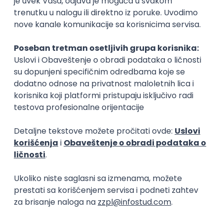
Okupljamo IT zajednicu, podižemo
transparentnost domaćeg IT tržišta rada i
efikasno spajamo kandidate i poslodavce.
O nama
Za poslodavce
Uslovi korišćenja
Politika privatnosti
Uklonjeni profili poslodavaca
Za medije
Kontakt