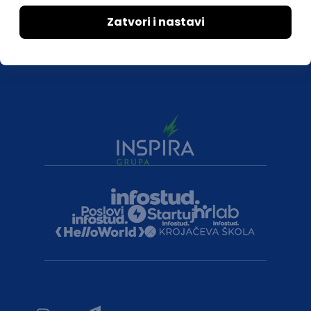
Druželjubivi smo!