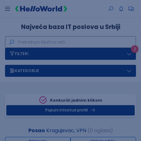
Najveća baza IT poslova u Srbiji
2
FILTERI
KATEGORIJE
Konkuriši jednim klikom
Popuni infostud profill
Posao
Kragujevac, VPN
(0 oglasa)