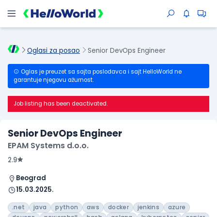
Oglasi za posao
Senior DevOps Engineer
Oglas je preuzet sa sajta poslodavca i sajt HelloWorld ne
garantuje njegovu ažurnost.
Job listing has been deactivated.
Senior DevOps Engineer
EPAM Systems d.o.o.
2.9
Beograd
15.03.2025.
.net
java
python
aws
docker
jenkins
azure