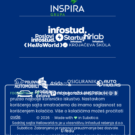
root@hw.rs
:~#
Helloworld.rs koristi kolačiće kako bi ti
pružao najbolje korisničko iskustvo. Nastavkom
korišćenja sajta smatraćemo da imamo saglasnost sa
korišćenjem kolačića. Više o kolačićima možeš pročitati
ovde
.
2026
·
Made with
in Subotica.
Sadržaj sajta Helloworld.rs je u vlasništvu Infostud rešenja d.o.o.
Subotica. Zabranjeno je njegovo preuzimanje bez dozvole.
U redu