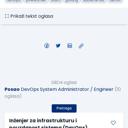
devops
powershell
bash
golang
kubernetes
senior
Prikaži tekst oglasa
Slični oglasi
Posao
DevOps System Administrator / Engineer
(10
oglasa)
Pretraga
Inženjer za infrastrukturu i
pouzdanost sistema (DevOps)