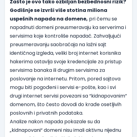
Zašto je ovo tako ozbiljan bezbednosni rizik?
Godišnje se izvrši više stotina miliona
uspešnih napada na domene,
pri čemu se
napadnuti domeni preusmeravaju ka serverima i
servisima koje kontroliše napadač. Zahvaljujući
preusmeravanju saobraćaja na lažni sajt
identičnog izgleda, veliki broj internet korisnika
hakerima ostavlja svoje kredencijale za pristup
servisima banaka ili drugim servisima za
poslovanje na internetu. Pritom, pored sajtova
mogu biti pogođeni i servisi e-pošte, kao i svi
drugi internet servisi povezani sa “kidnapovanim”
domenom, što često dovodi do krađe osetljivih
poslovnih i privatnih podataka.
Analize nakon napada pokazale su da
„kidnapovani“ domeni nisu imali aktivnu nijednu