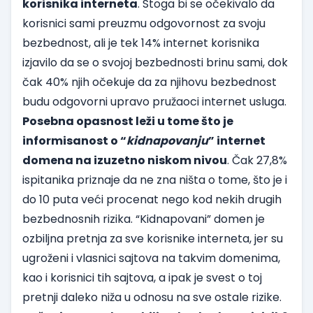
korisnika interneta
. Stoga bi se očekivalo da
korisnici sami preuzmu odgovornost za svoju
bezbednost, ali je tek 14% internet korisnika
izjavilo da se o svojoj bezbednosti brinu sami, dok
čak 40% njih očekuje da za njihovu bezbednost
budu odgovorni upravo pružaoci internet usluga.
Posebna opasnost leži u tome što je
informisanost o “
kidnapovanju
” internet
domena na izuzetno niskom nivou
. Čak 27,8%
ispitanika priznaje da ne zna ništa o tome, što je i
do 10 puta veći procenat nego kod nekih drugih
bezbednosnih rizika. “Kidnapovani” domen je
ozbiljna pretnja za sve korisnike interneta, jer su
ugroženi i vlasnici sajtova na takvim domenima,
kao i korisnici tih sajtova, a ipak je svest o toj
pretnji daleko niža u odnosu na sve ostale rizike.