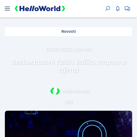
Novosti
06.05.2022.
·
2 min
Bezbednosni rizici i koliko znamo o
njima
HelloWorld
0