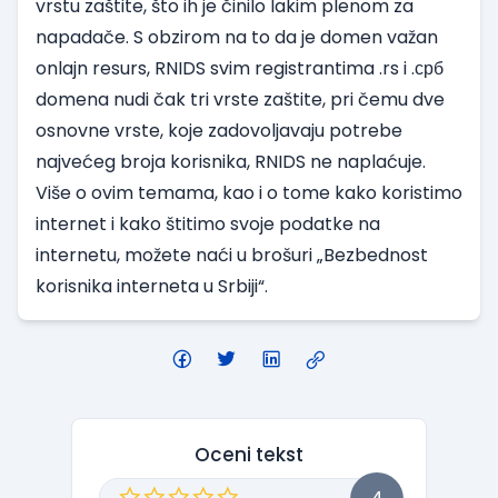
vrstu zaštite, što ih je činilo lakim plenom za
napadače. S obzirom na to da je domen važan
onlajn resurs, RNIDS svim registrantima .rs i .срб
domena nudi čak
tri vrste zaštite
, pri čemu dve
osnovne vrste, koje zadovoljavaju potrebe
najvećeg broja korisnika, RNIDS ne naplaćuje.
Više o ovim temama, kao i o tome kako koristimo
internet i kako štitimo svoje podatke na
internetu, možete naći u brošuri
„Bezbednost
korisnika interneta u Srbiji“.
Oceni tekst