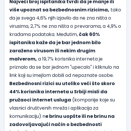
Najveći broj ispitanika tvrdi da je manje ili
više upoznat sa bezbednosnim rizicima,
tako
da je svega 4,6% njih izjavilo da ne zna ništa o
virusima, 2,7% ne zna ništa o prevarama, a 4,9% o
krađama podataka. Međutim,
čak 60%
ispitanika kaže da je bar jednom bilo
zaraženo virusom ili nekim drugim
malverom,
a 19,7% korisnika interneta je
priznalo da se bar jednom "upecalo" i kliknulo na
link koji su imejlom dobili od nepoznate osobe.
Bezbednosni rizici su utoliko veći što skoro
44% korisnika interneta u Srbiji misli da
pružaoci internet usluga
(kompanije koje su
vlasnici društvenih mreža i aplikacija za
komunikaciju) n
e brinu uopšte ili ne brinu na
zadovoljavajući način o bezbednosti