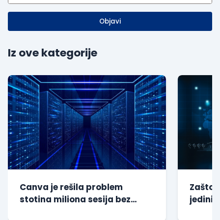
Objavi
Iz ove kategorije
Canva je rešila problem
Zašto s
stotina miliona sesija bez
jedini 
dodatnog opterećenja baze
kompan