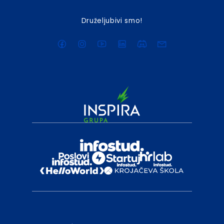
Druželjubivi smo!