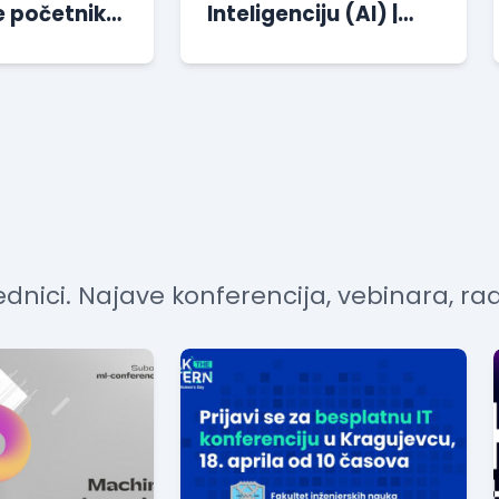
 početnike:
Inteligenciju (AI) |
 u HTML-u |
Besplatan kurs
 kurs
dnici. Najave konferencija, vebinara, rad