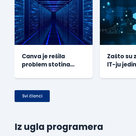
Canva je rešila
Zašto su 
problem stotina
IT-ju jedin
miliona sesija bez
preporuči
dodatnog
kompanij
opterećenja baze
Svi članci
Iz ugla programera