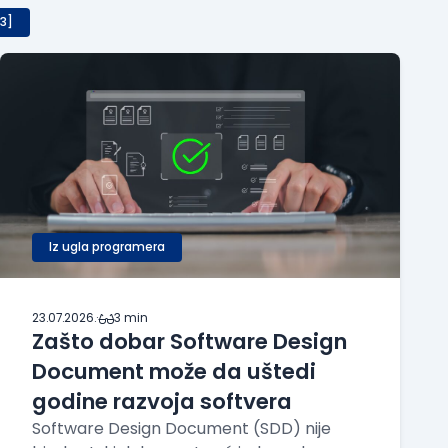
[3]
Iz ugla programera
23.07.2026.
·
3 min
Zašto dobar Software Design
Document može da uštedi
godine razvoja softvera
Software Design Document (SDD) nije