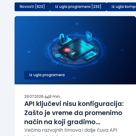
Novosti [823]
Iz ugla programera [233]
Iz ugla komp
Iz ugla programera
29.07.2026.
·
3 min
API ključevi nisu konfiguracija:
Zašto je vreme da promenimo
način na koji gradimo
aplikacije
Većina razvojnih timova i dalje čuva API