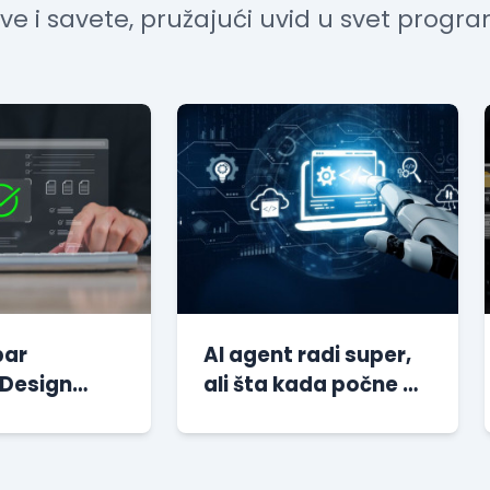
ove i savete, pružajući uvid u svet progra
bar
AI agent radi super,
 Design
ali šta kada počne da
 može da
laže samouvereno i
dine
bez ijedne greš...
oftvera