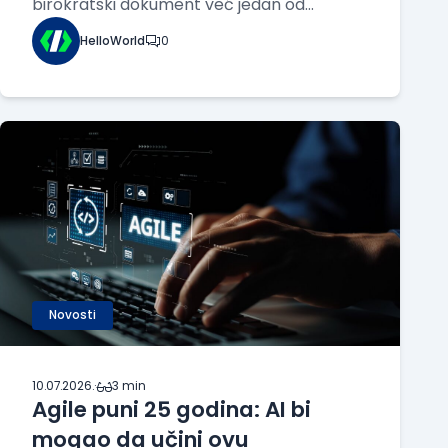
birokratski dokument već jedan od
najvažnijih alata za donošenje tehničkih
HelloWorld
0
odluka. Ispravno napisan dizajn dokument
može da spreči pogrešne arhitektonske
izbore, uštedi godine razvoja i olakša
saradnju između timova pre
Novosti
10.07.2026.
·
3 min
Agile puni 25 godina: AI bi
mogao da učini ovu