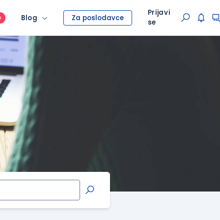
Prijavi
Blog
Za poslodavce
O
se