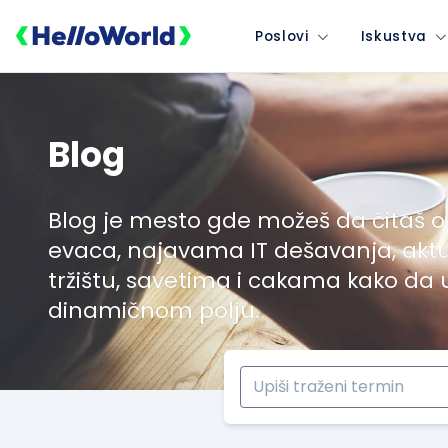
Poslovi
Iskustva
Blog
Blog je mesto gde možeš da čitaš o
evaca, najavama IT dešavanja, akt
tržištu, savetima i cakama kako da
dinamičnom polju.