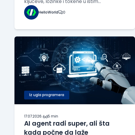
ključeve, lozinke i tokene u istim
konfiguracionim fajlovima u kojima se
HelloWorld
0
nalaze adrese servera, portovi ili nazivi
servisa. Takva praksa je postala toliko
uobičajena da se retko dovodi u pitanje.
Međutim, sve više
Iz ugla programera
17.07.2026.
·
5 min
AI agent radi super, ali šta
kada počne da laže