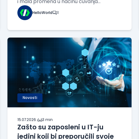
i mala promena u načinu čuvanja
podataka može napraviti ogromnu razliku.
HelloWorld
1
Canva je morala da pronađe način da
brzo proverava opozvane korisničke
sesije, a da pritom ne preoptereti svoju
bazu podataka tokom sva
Novosti
15.07.2026.
·
3 min
Zašto su zaposleni u IT-ju
jedini koji bi preporučili svoje