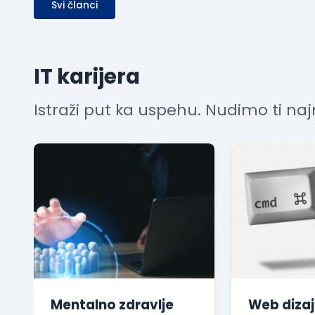
Svi članci
IT karijera
Istraži put ka uspehu. Nudimo ti najn
Mentalno zdravlje
Web dizaj