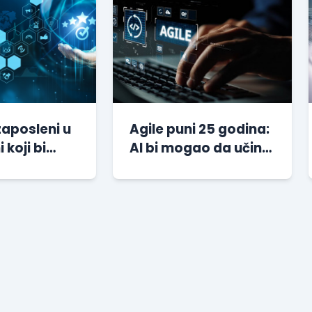
zaposleni u
Agile puni 25 godina:
i koji bi
AI bi mogao da učini
li svoje
ovu metodologiju
e
važnijom nego ikada