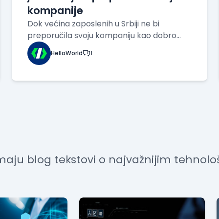
kompanije
Dok većina zaposlenih u Srbiji ne bi
preporučila svoju kompaniju kao dobro
mesto za rad, IT sektor predstavlja
HelloWorld
1
izuzetak. Prema istraživanju „Šta to rade
uspešne kompanije u Srbiji?“, koje su
sproveli Infostud, Tim centar, Rezilient i
Osiguranik, IT je jed
maju blog tekstovi o najvažnijim tehnol