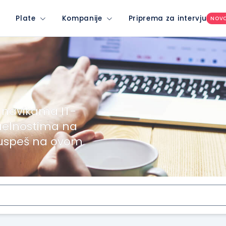
Plate
Kompanije
Priprema za intervju
NOV
 navikama IT-
uelnostima na
 uspeš na ovom