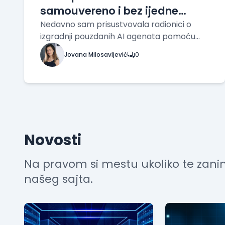
samouvereno i bez ijedne
greške u logovima
Nedavno sam prisustvovala radionici o
izgradnji pouzdanih AI agenata pomoću
Jave i LangChain4J. Glavni utisak koji sam
Jovana Milosavljević
0
ponela nije sam protokol pozivanja LLM
modela iz Java aplikacije, jer je to danas
lakši deo posla. Problem nastaje kada taj
sistem lepo
Novosti
Na pravom si mestu ukoliko te zani
našeg sajta.