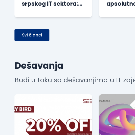
srpskog IT sektora:
apsolutne
Rezultati novog
Kodiranje
istraživanja
Besplatan
Svi članci
Dešavanja
Budi u toku sa dešavanjima u IT zaje