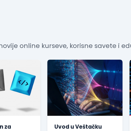
ovije online kurseve, korisne savete i eduk
n za
Uvod u Veštačku