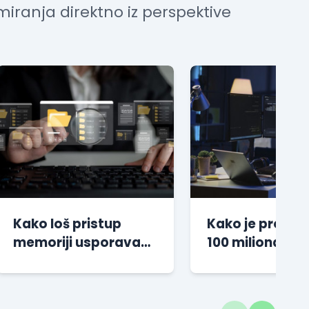
miranja direktno iz perspektive
Kako loš pristup
Kako je projeka
memoriji usporava
100 miliona
CPU više nego
preuzimanja d
random nizovi
doveo autora 
sagorevanja