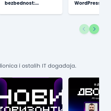
bezbednost:
WordPress |
“Nepotreban trošak”
Besplatan kurs
sve dok se ne desi
katastrofa
ionica i ostalih IT događaja.