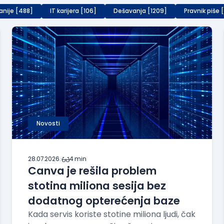
anije [488]
IT karijera [106]
Dešavanja [1209]
Pravnik piše 
Novosti
28.07.2026.
·
4 min
Canva je rešila problem
stotina miliona sesija bez
dodatnog opterećenja baze
Kada servis koriste stotine miliona ljudi, čak