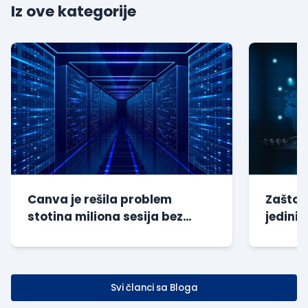
Iz ove kategorije
Canva je rešila problem
Zašto s
stotina miliona sesija bez
jedini 
dodatnog opterećenja baze
kompan
Svi članci sa Bloga