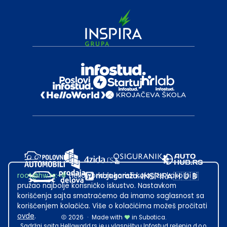
root@hw.rs
:~#
Helloworld.rs koristi kolačiće kako bi ti
pružao najbolje korisničko iskustvo. Nastavkom
korišćenja sajta smatraćemo da imamo saglasnost sa
korišćenjem kolačića. Više o kolačićima možeš pročitati
ovde
.
2026
·
Made with
in Subotica.
Sadržaj sajta Helloworld.rs je u vlasništvu Infostud rešenja d.o.o.