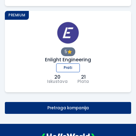
PREMIUM
5
Enlight Engineering
Prati
20
21
Iskustava
Plata
Pretraga kompanija