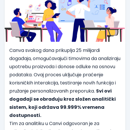
Canva svakog dana prikuplja 25 milijardi
događaja, omogućavajući timovima da analiziraju
upotrebu proizvoda i donose odluke na osnovu
podataka. Ovaj proces uključuje praćenje
korisničkih interakcija, testiranje novih funkcija i
pružanje personalizovanih preporuka.
Svi ovi
događaji se obrađuju kroz složen analitički
sistem, koji održava 99.999% vremena
dostupnosti.
Tim za analitiku u Canvi odgovoran je za