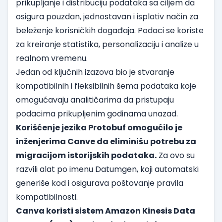
prikupljanje i distribuciju podataka sa ciljem da
osigura pouzdan, jednostavan i isplativ način za
beleženje korisničkih događaja. Podaci se koriste
za kreiranje statistika, personalizaciju i analize u
realnom vremenu.
Jedan od ključnih izazova bio je stvaranje
kompatibilnih i fleksibilnih šema podataka koje
omogućavaju analitičarima da pristupaju
podacima prikupljenim godinama unazad.
Korišćenje jezika Protobuf omogućilo je
inženjerima Canve da eliminišu potrebu za
migracijom istorijskih podataka.
Za ovo su
razvili alat po imenu Datumgen, koji automatski
generiše kod i osigurava poštovanje pravila
kompatibilnosti.
Canva koristi sistem Amazon Kinesis Data