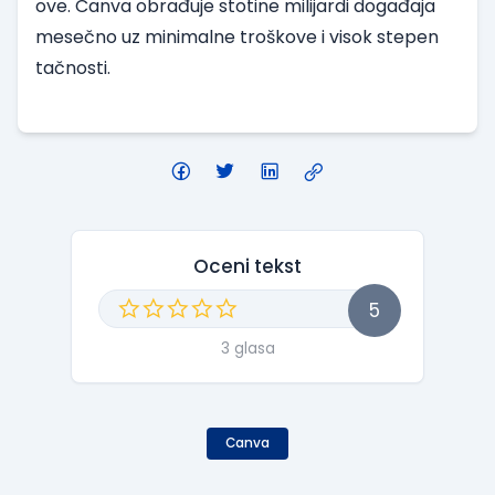
ove. Canva obrađuje stotine milijardi događaja
mesečno uz minimalne troškove i visok stepen
tačnosti.
Oceni tekst
5
3 glasa
Canva