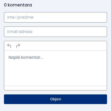
0
komentara
Objavi