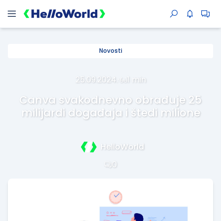
Novosti
25.09.2024.
·
1 min
Canva svakodnevno obrađuje 25
milijardi događaja i štedi milione
HelloWorld
0