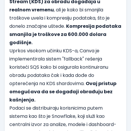
Stream (KDS) za obradu događaja u
realnom vremenu
, ali je kako bi smanjila
troškove uvela i kompresiju podataka, što je
donelo značajne uštede.
Kompresija podataka
smanjila je troškove za 600.000 dolara
godišnje.
Uprkos visokom učinku KDS-a, Canva je
implementirala sistem "fallback" rešenja
koristeći SQS kako bi osigurala kontinuiranu
obradu podataka čak i kada dođe do
opterećenja na KDS shardovima.
Ovaj pristup
omogućava da se događaji obrađuju bez
kašnjenja.
Podaci se distribuiraju korisnicima putem
sistema kao što je Snowflake, koji služi kao
centralni izvor za analize, modele i dashboard-