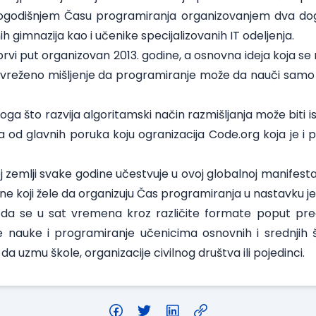
 ovogodišnjem Času programiranja organizovanjem dva do
h gimnazija kao i učenike specijalizovanih IT odeljenja.
vi put organizovan 2013. godine, a osnovna ideja koja se na
 uvreženo mišljenje da programiranje može da nauči samo 
ga što razvija algoritamski način razmišljanja može biti 
na od glavnih poruka koju ogranizacija Code.org koja je i
oj zemlji svake godine učestvuje u ovoj globalnoj manifest
 one koji žele da organizuju Čas programiranja u nastavku j
 da se u sat vremena kroz različite formate poput preda
nauke i programiranje učenicima osnovnih i srednjih š
da uzmu škole, organizacije civilnog društva ili pojedinci.