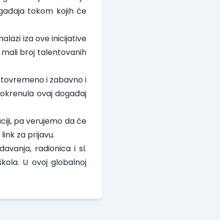
gađaja tokom kojih će
lazi iza ove inicijative
mali broj talentovanih
istovremeno i zabavno i
 pokrenula ovaj događaj
aciji, pa verujemo da će
e
link za prijavu
.
vanja, radionica i sl.
kola. U ovoj globalnoj