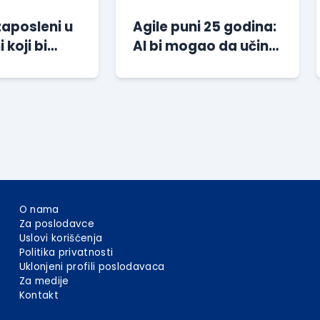
zaposleni u
Agile puni 25 godina:
i koji bi
AI bi mogao da učini
li svoje
ovu metodologiju
e
važnijom nego ikada
O nama
Za poslodavce
Uslovi korišćenja
Politika privatnosti
Uklonjeni profili poslodavaca
Za medije
Kontakt