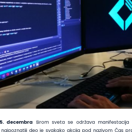
15. decembra
širom sveta se održava manifestacija
 najpoznatiji deo je svakako akcija pod nazivom Čas pr