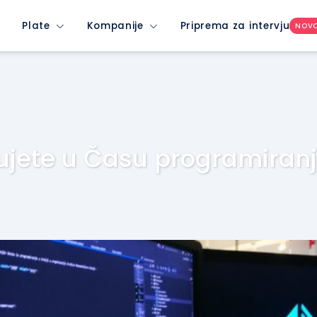
Plate
Kompanije
Priprema za intervju
NOV
vujete u Času programiran