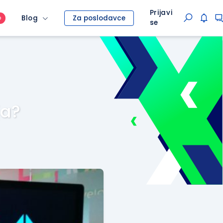
Prijavi
Blog
Za poslodavce
O
se
ja?