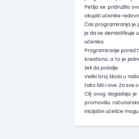
Petlja se pridružila
okupiti učenike redovni
Čas programiranja je pr
je da se demistifikuje
učenika.
Programiranje pored to
kreativno, a to je jed
želi da pošalje.
Veliki broj škola u naš
tako biti i ove. Za sve
Cilj ovog događaja je
promovišu računarske 
inicijativi učešće mogu 