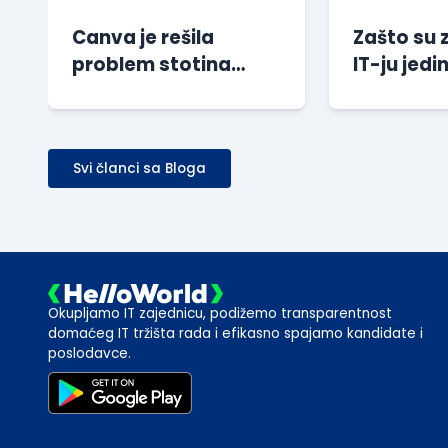
Canva je rešila
Zašto su 
problem stotina
IT-ju jedin
miliona sesija bez
preporuči
dodatnog
kompanij
opterećenja baze
Svi članci sa Bloga
Okupljamo IT zajednicu, podižemo transparentnost
domaćeg IT tržišta rada i efikasno spajamo kandidate i
poslodavce.