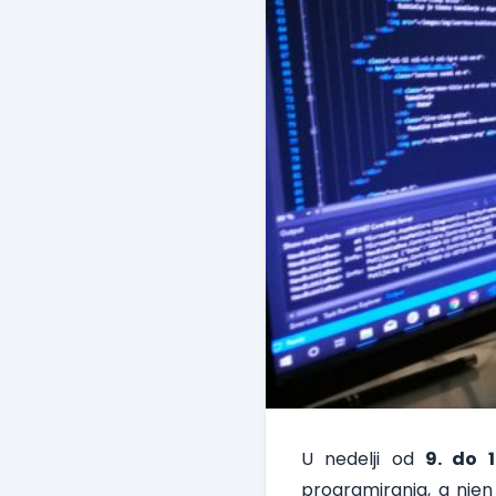
U nedelji od
9. do 
programiranja, a njen