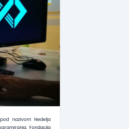
 pod nazivom Nedelja
ogramiranja. Fondacija