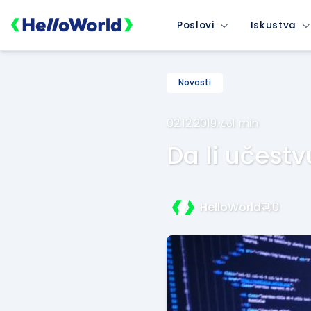
Poslovi
Iskustva
Novosti
02.12.2019.
·
1 min
Da li učest
HelloWorld
0