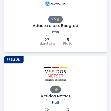
2.5
Adacta d.o.o. Beograd
Prati
27
8
Iskustava
Plata
PREMIUM
1
Veridos Netset
Prati
12
5