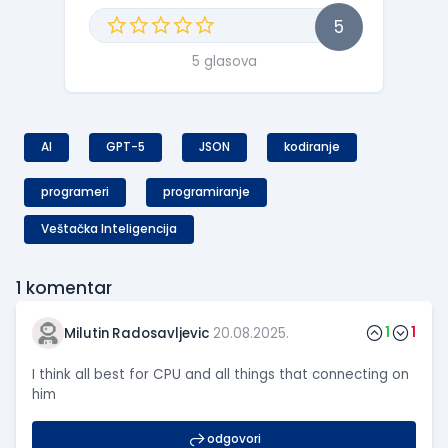
5
5 glasova
AI
GPT-5
JSON
kodiranje
programeri
programiranje
Veštačka Inteligencija
1
komentar
1
1
Milutin Radosavljevic
20.08.2025.
I think all best for CPU and all things that connecting on
him
odgovori