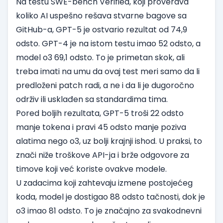
Na testu SWE-bench Verified, koji proverava
koliko AI uspešno rešava stvarne bagove sa
GitHub-a, GPT-5 je ostvario rezultat od 74,9
odsto. GPT-4 je na istom testu imao 52 odsto, a
model o3 69,1 odsto. To je primetan skok, ali
treba imati na umu da ovaj test meri samo da li
predloženi patch radi, a ne i da li je dugoročno
održiv ili usklađen sa standardima tima.
Pored boljih rezultata, GPT-5 troši 22 odsto
manje tokena i pravi 45 odsto manje poziva
alatima nego o3, uz bolji krajnji ishod. U praksi, to
znači niže troškove API-ja i brže odgovore za
timove koji već koriste ovakve modele.
U zadacima koji zahtevaju izmene postojećeg
koda, model je dostigao 88 odsto tačnosti, dok je
o3 imao 81 odsto. To je značajno za svakodnevni