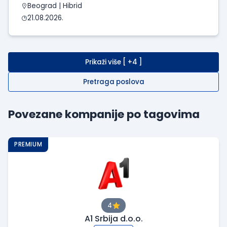
Beograd | Hibrid
21.08.2026.
Prikaži više [ +4 ]
Pretraga poslova
Povezane kompanije po tagovima
PREMIUM
4
A1 Srbija d.o.o.