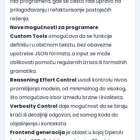
rad programera, gde se često radi upravo na
prilagođavanju i refaktorisanje postojećih
rešenja.
Nove mogućnosti za programere
Custom Tools
omogućava da se funkcije
definišu i u običnom tekstu, bez obavezne
upotrebe JSON formata, a input se može
oblikovati pomoću regularnih izraza ili formalnih
gramatika.
Reasoning Effort Control
uvodi kontrolu nivoa
promišljanja modela, od minimalnog do visokog,
što omogućava izbor između brzine i kvaliteta.
Verbosity Control
daje mogućnost da se biraju
kraći ili detaljniji odgovori, od samog koda do
objašnjenja i konteksta.
Frontend generacija
je oblast u kojoj OpenAI