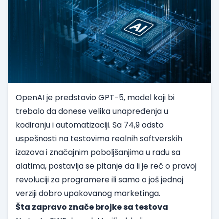
OpenAI je predstavio GPT-5, model koji bi
trebalo da donese velika unapređenja u
kodiranju i automatizaciji. Sa 74,9 odsto
uspešnosti na testovima realnih softverskih
izazova i značajnim poboljšanjima u radu sa
alatima, postavlja se pitanje da li je reč o pravoj
revoluciji za programere ili samo o još jednoj
verziji dobro upakovanog marketinga.
Šta zapravo znače brojke sa testova