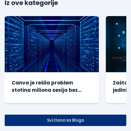
Iz ove kategorije
Canva je rešila problem
Zašto s
stotina miliona sesija bez
jedini 
dodatnog opterećenja baze
kompan
Svi članci sa Bloga