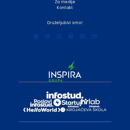
Za medije
Kontakt
Druželjubivi smo!