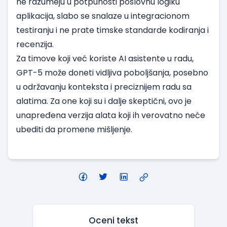
ne razumeju u potpunosti poslovnu logiku
aplikacija, slabo se snalaze u integracionom
testiranju i ne prate timske standarde kodiranja i
recenzija.
Za timove koji već koriste AI asistente u radu,
GPT-5 može doneti vidljiva poboljšanja, posebno
u održavanju konteksta i preciznijem radu sa
alatima. Za one koji su i dalje skeptični, ovo je
unapređena verzija alata koji ih verovatno neće
ubediti da promene mišljenje.
Oceni tekst