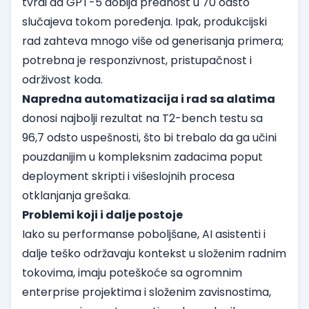
tvrdi da GPT-5 dobija prednost u 70 odsto
slučajeva tokom poređenja. Ipak, produkcijski
rad zahteva mnogo više od generisanja primera;
potrebna je responzivnost, pristupačnost i
održivost koda.
Napredna automatizacija i rad sa alatima
donosi najbolji rezultat na T2-bench testu sa
96,7 odsto uspešnosti, što bi trebalo da ga učini
pouzdanijim u kompleksnim zadacima poput
deployment skripti i višeslojnih procesa
otklanjanja grešaka.
Problemi koji i dalje postoje
Iako su performanse poboljšane, AI asistenti i
dalje teško održavaju kontekst u složenim radnim
tokovima, imaju poteškoće sa ogromnim
enterprise projektima i složenim zavisnostima,