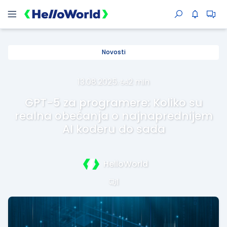
Novosti
13.08.2025.
·
2 min
GPT-5 za programere: Koliko su
realna obećanja o najnaprednijem
AI koderu do sada
HelloWorld
1