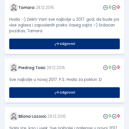
0
0
Tamara
28.12.2016.
Hvala :-) Zelim Vam sve najbolje u 2017. god, da bude jos
vise oglasa i zaposlenih preko Vaseg sajta :-) Srdacan
pozdrav, Tamara
odgovori
0
0
Predrag Tosic
28.12.2016.
Sve najbolje u novoj 2017. P.S. Hvala za poklon :D
odgovori
0
0
Bilana Lazovic
29.12.2016.
Sjajni ste, kao i uvek. Sve najbolje i najlepse u novoj 2017.