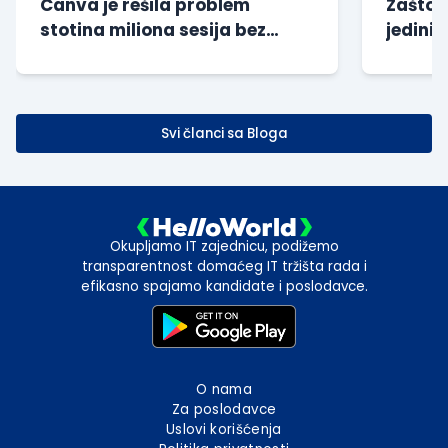
Canva je rešila problem
Zašto s
stotina miliona sesija bez
jedini 
dodatnog opterećenja baze
kompan
Svi članci sa Bloga
Okupljamo IT zajednicu, podižemo
transparentnost domaćeg IT tržišta rada i
efikasno spajamo kandidate i poslodavce.
O nama
Za poslodavce
Uslovi korišćenja