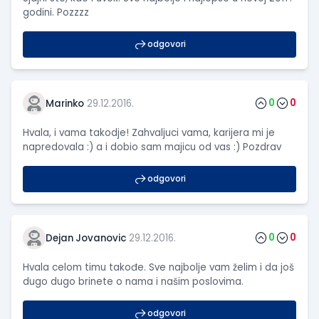
godini. Pozzzz
odgovori
0
0
Marinko
29.12.2016.
Hvala, i vama takodje! Zahvaljuci vama, karijera mi je
napredovala :) a i dobio sam majicu od vas :) Pozdrav
odgovori
0
0
Dejan Jovanovic
29.12.2016.
Hvala celom timu takođe. Sve najbolje vam želim i da još
dugo dugo brinete o nama i našim poslovima.
odgovori