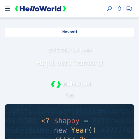
Novosti
28.12.2016.
·
<1 min
Hej ti, virni 'vamo! :)
HelloWorld
6