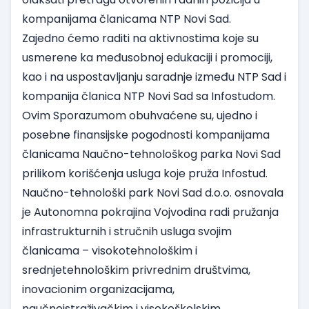
kompanijama članicama NTP Novi Sad.
Zajedno ćemo raditi na aktivnostima koje su
usmerene ka međusobnoj edukaciji i promociji,
kao i na uspostavljanju saradnje između NTP Sad i
kompanija članica NTP Novi Sad sa Infostudom.
Ovim Sporazumom obuhvaćene su, ujedno i
posebne finansijske pogodnosti kompanijama
članicama Naučno-tehnološkog parka Novi Sad
prilikom korišćenja usluga koje pruža Infostud.
Naučno-tehnološki park Novi Sad d.o.o. osnovala
je Autonomna pokrajina Vojvodina radi pružanja
infrastrukturnih i stručnih usluga svojim
članicama – visokotehnološkim i
srednjetehnološkim privrednim društvima,
inovacionim organizacijama,
naučnoistraživačkim i visokoškolskim