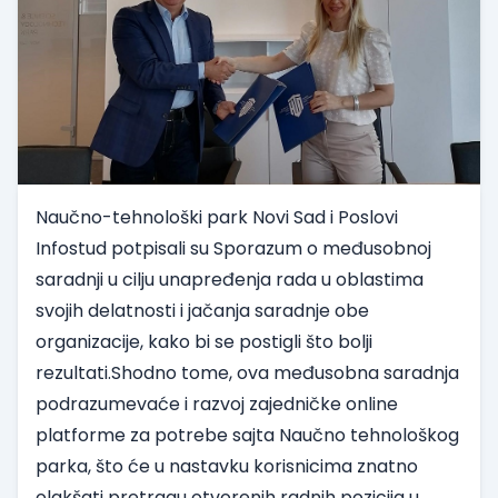
Naučno-tehnološki park Novi Sad i Poslovi
Infostud potpisali su Sporazum o međusobnoj
saradnji u cilju unapređenja rada u oblastima
svojih delatnosti i jačanja saradnje obe
organizacije, kako bi se postigli što bolji
rezultati.
Shodno tome, ova međusobna saradnja
podrazumevaće i razvoj zajedničke online
platforme za potrebe sajta Naučno tehnološkog
parka, što će u nastavku korisnicima znatno
olakšati pretragu otvorenih radnih pozicija u