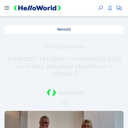
Novosti
17.05.2022.
·
1 min
Infostud i Naučno – tehnološki park
Novi Sad potpisali sporazum o
saradnji
HelloWorld
0