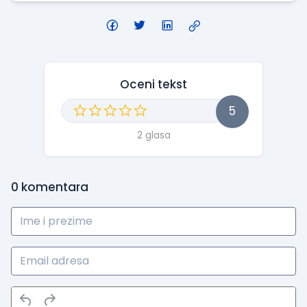
Oceni tekst
5
2 glasa
0
komentara