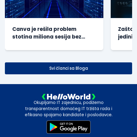
Canva je rešila problem
Zašto s
stotina miliona sesija bez
jedini 
dodatnog opterećenja baze
kompan
Svi članci sa Bloga
Okupljamo IT zajednicu, podižemo
transparentnost domaćeg IT tržišta rada i
efikasno spajamo kandidate i poslodavce.