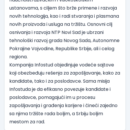
ustanovama, s ciljem što brže primene i razvoja
novih tehnologija, kao i radi stvaranja i plasmana
novih proizvoda i usluga na tržištu. Osnovni cilj
osnivanja i razvoja NTP Novi Sad je ubrzani
tehnološki razvoj grada Novog Sada, Autonomne
Pokrajine Vojvodine, Republike Srbije, ali i celog
regiona.
Kompanija Infostud objedinjuje vodeće sajtove
koji obezbeđuju rešenja za zapošljavanje, kako za
kandidate, tako i za poslodavce. Sama misija
Infostuda je da efikasno povezuje kandidate i
poslodavce, pomagajući im u procesu
zapošljavanja i građenja karijere i čineći zajedno
sa njima tržište rada boljim, a Srbiju boljim
mestom za rad.