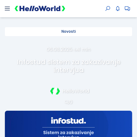
Novosti
06.08.2025.
·
1 min
Infostud sistem za zakazivanje
intervjua
HelloWorld
0