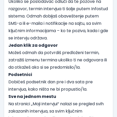
Ukoliko se poslodavac odluči da te pozove na
razgovor, termin intervjua ti šalje putem Infostud
sistema. Odmah dobijaš obaveštenje putem
SMS-a ili e-maila i notifikacije na sajtu, sa svim
ključnim informacijama – ko te poziva, kada i gde
se intervju održava.
Jedan klik za odgovor
Možeš odmah da potvrdiš predloženi termin,
zatražiš izmenu termina ukoliko ti ne odgovara ili
da otkažeš ako si se predomislio/la.
Podsetnici
Dobićeš podsetnik dan pre i dva sata pre
intervjua, kako ništa ne bi propustio/la.
Sve na jednom mestu
Na stranici „Moji intervjui“ nalazi se pregled svih
zakazanih intervjua, sa svim ključnim