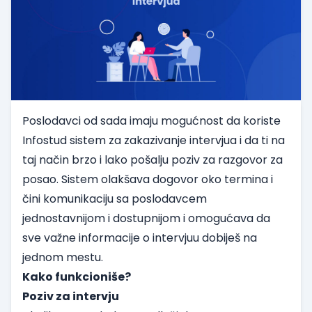
Poslodavci
od
sada
imaju
mogućnost
da
koriste
Infostud
sistem
za
zakazivanje
intervjua
i
da
ti
na
taj
način
brzo
i
lako
pošalju
poziv
za
razgovor
za
posao
. Sistem
olakšava
dogovor
oko
termina
i
čini
komunikaciju
sa
poslodavcem
jednostavnijom
i
dostupnijom
i
omogućava
da
sve
važne
informacije
o
intervjuu
dobiješ
na
jednom
mestu
.
Kako funkcioniše?
Poziv za intervju