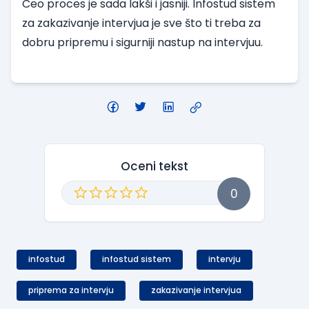
Ceo proces je sada lakši i jasniji.
Infostud
sistem
za
zakazivanje
intervjua
je sve što ti treba za
dobru pripremu i sigurniji nastup na intervjuu.
Oceni tekst
0
infostud
infostud sistem
intervju
priprema za intervju
zakazivanje intervjua