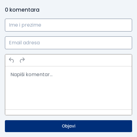
0
komentara
Objavi