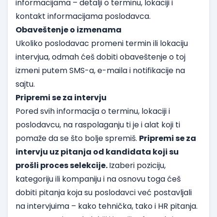
informacijama – detalji o terminu, lokaciji i
kontakt informacijama poslodavca.
Obaveštenje o izmenama
Ukoliko poslodavac promeni termin ili lokaciju
intervjua, odmah ćeš dobiti obaveštenje o toj
izmeni putem SMS-a, e-maila i notifikacije na
sajtu.
Pripremi se za intervju
Pored svih informacija o terminu, lokaciji i
poslodavcu, na raspolaganju ti je i alat
koji ti
pomaže da se što bolje spremiš.
Pripremi se za
intervju uz pitanja od kandidata koji su
prošli proces selekcije.
Izaberi poziciju,
kategoriju ili kompaniju i na osnovu toga ćeš
dobiti pitanja koja su poslodavci već postavljali
na intervjuima – kako tehnička, tako i HR pitanja.