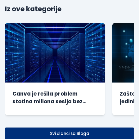
Iz ove kategorije
Canva je rešila problem
Zašto s
stotina miliona sesija bez
jedini 
dodatnog opterećenja baze
kompan
Svi članci sa Bloga