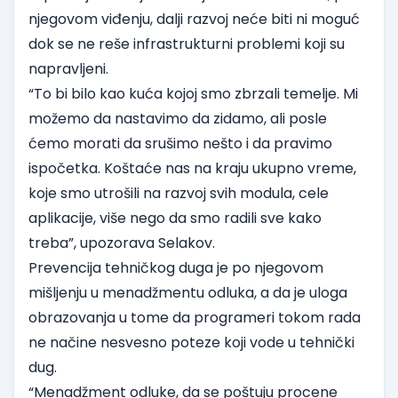
njegovom viđenju, dalji razvoj neće biti ni moguć
dok se ne reše infrastrukturni problemi koji su
napravljeni.
“To bi bilo kao kuća kojoj smo zbrzali temelje. Mi
možemo da nastavimo da zidamo, ali posle
ćemo morati da srušimo nešto i da pravimo
ispočetka. Koštaće nas na kraju ukupno vreme,
koje smo utrošili na razvoj svih modula, cele
aplikacije, više nego da smo radili sve kako
treba”, upozorava Selakov.
Prevencija tehničkog duga je po njegovom
mišljenju u menadžmentu odluka, a da je uloga
obrazovanja u tome da programeri tokom rada
ne načine nesvesno poteze koji vode u tehnički
dug.
“Menadžment odluke, da se poštuju procene