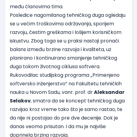
među članovima tima.
Posledice nagomilanog tehničkog duga ogledaju
se u većim troškovima održavanja, sporijem
razvoju, čestim greškama i lošijem korisničkom
iskustvu. Zbog toga se u praksi nastoji pronaći
balans između brzine razvoja i kvaliteta, uz
planirano i kontinuirano smanjenje tehničkog
duga tokom životnog ciklusa softvera.
Rukovodilac studijskog programa „Primenjeno
softversko inženjerstvo“ na Fakultetu tehničkih
nauka u Novom Sadu, vanr. prof. dr
Aleksandar
Selakov
, smatra da se koncept tehničkog duga
razvijao kroz vreme tako što je samo rastao, te
da nije ni postojao do pre dve decenije. Dok je
danas veoma prisutan. I da mu je najviše
doprinela brzina razvoja.