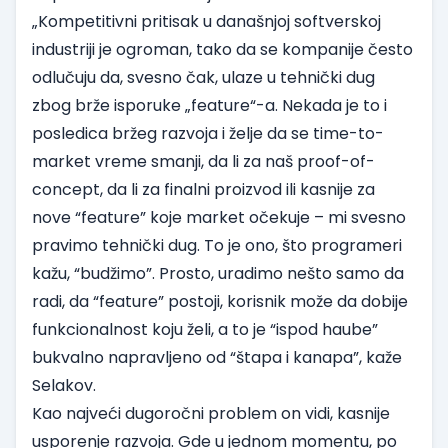
„Kompetitivni pritisak u današnjoj softverskoj
industriji je ogroman, tako da se kompanije često
odlučuju da, svesno čak, ulaze u tehnički dug
zbog brže isporuke „feature“-a. Nekada je to i
posledica bržeg razvoja i želje da se time-to-
market vreme smanji, da li za naš proof-of-
concept, da li za finalni proizvod ili kasnije za
nove “feature” koje market očekuje – mi svesno
pravimo tehnički dug. To je ono, što programeri
kažu, “budžimo”. Prosto, uradimo nešto samo da
radi, da “feature” postoji, korisnik može da dobije
funkcionalnost koju želi, a to je “ispod haube”
bukvalno napravljeno od “štapa i kanapa”, kaže
Selakov.
Kao najveći dugoročni problem on vidi, kasnije
usporenje razvoja. Gde u jednom momentu, po