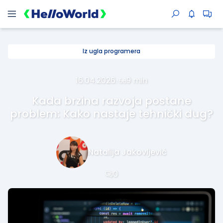
Iz ugla programera
16.04.2026.
·
9 min
Kada brzina razvoja postane
problem: Kako nastaje tehnički dug?
Natalija Jakovljević
0