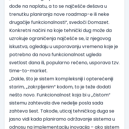
dođe na naplatu, a to se najčešće dešava u
trenutku planiranja nove roadmap-e ili neke
drugačije funkcionalnosti“, svedoči Domazet.
Konkretni načini na koje tehnički dug može da
uzrokuje ograničenja najčešće se, iz njegovog
iskustva, ogledaju u usporavanju vremena koje je
potrebno da nova funkcionalnost ugleda
svetlost dana ili, popularno rečeno, usporava tzv.
time-to-market.
„Dakle, što je sistem kompleksniji i opterećeniji
starim, „zakrpljenim“ kodom, to je teže dodati
nešto novo. Funkcionalnost koja bi u „čistom“
sistemu zahtevala dve nedelje posla sada
zahteva šest. Takođe, uticaj tehničkog duga se
jasno vidi kada planiramo održavanje sistema u
odnosu na implementaciju inovacija – ako sistem