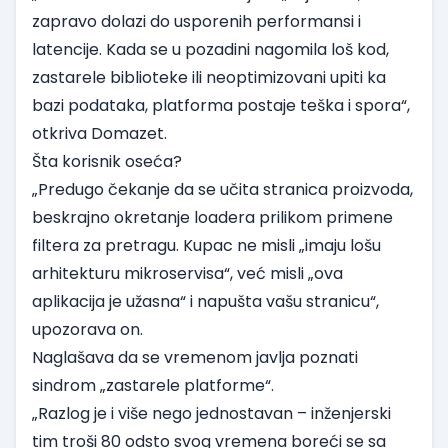
zapravo dolazi do usporenih performansi i
latencije. Kada se u pozadini nagomila loš kod,
zastarele biblioteke ili neoptimizovani upiti ka
bazi podataka, platforma postaje teška i spora“,
otkriva Domazet.
Šta korisnik oseća?
„Predugo čekanje da se učita stranica proizvoda,
beskrajno okretanje loadera prilikom primene
filtera za pretragu. Kupac ne misli „imaju lošu
arhitekturu mikroservisa“, već misli „ova
aplikacija je užasna“ i napušta vašu stranicu“,
upozorava on.
Naglašava da se vremenom javlja poznati
sindrom „zastarele platforme“.
„Razlog je i više nego jednostavan – inženjerski
tim troši 80 odsto svog vremena boreći se sa