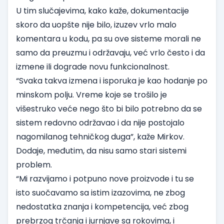
U tim slučajevima, kako kaže, dokumentacije
skoro da uopšte nije bilo, izuzev vrlo malo
komentara u kodu, pa su ove sisteme morali ne
samo da preuzmu i održavaju, već vrlo često i da
izmene ili dograde novu funkcionalnost.
“Svaka takva izmena i isporuka je kao hodanje po
minskom polju. Vreme koje se trošilo je
višestruko veće nego što bi bilo potrebno da se
sistem redovno održavao i da nije postojalo
nagomilanog tehničkog duga”, kaže Mirkov.
Dodaje, međutim, da nisu samo stari sistemi
problem.
“Mi razvijamo i potpuno nove proizvode i tu se
isto suočavamo sa istim izazovima, ne zbog
nedostatka znanja i kompetencija, već zbog
prebrzog trčanja i jurnjave sa rokovima, i