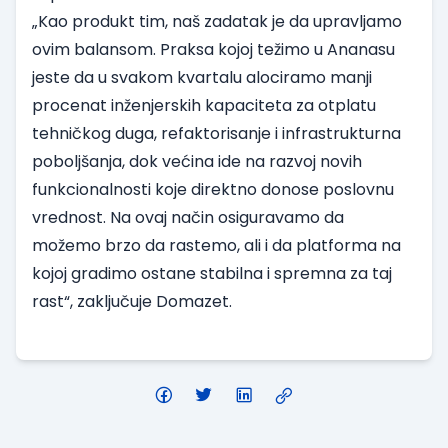
„Kao produkt tim, naš zadatak je da upravljamo
ovim balansom. Praksa kojoj težimo u Ananasu
jeste da u svakom kvartalu alociramo manji
procenat inženjerskih kapaciteta za otplatu
tehničkog duga, refaktorisanje i infrastrukturna
poboljšanja, dok većina ide na razvoj novih
funkcionalnosti koje direktno donose poslovnu
vrednost. Na ovaj način osiguravamo da
možemo brzo da rastemo, ali i da platforma na
kojoj gradimo ostane stabilna i spremna za taj
rast“, zaključuje Domazet.