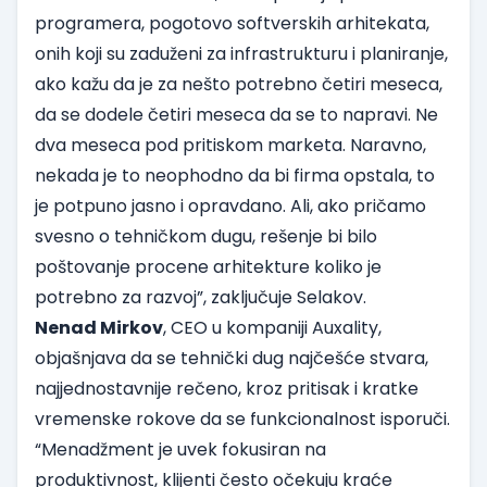
programera, pogotovo softverskih arhitekata,
onih koji su zaduženi za infrastrukturu i planiranje,
ako kažu da je za nešto potrebno četiri meseca,
da se dodele četiri meseca da se to napravi. Ne
dva meseca pod pritiskom marketa. Naravno,
nekada je to neophodno da bi firma opstala, to
je potpuno jasno i opravdano. Ali, ako pričamo
svesno o tehničkom dugu, rešenje bi bilo
poštovanje procene arhitekture koliko je
potrebno za razvoj”, zaključuje Selakov.
Nenad Mirkov
, CEO u kompaniji Auxality,
objašnjava da se tehnički dug najčešće stvara,
najjednostavnije rečeno, kroz pritisak i kratke
vremenske rokove da se funkcionalnost isporuči.
“Menadžment je uvek fokusiran na
produktivnost, klijenti često očekuju kraće