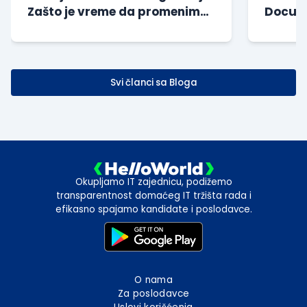
Zašto je vreme da promenimo
Docume
način na koji gr...
godine
Svi članci sa Bloga
Okupljamo IT zajednicu, podižemo
transparentnost domaćeg IT tržišta rada i
efikasno spajamo kandidate i poslodavce.
O nama
Za poslodavce