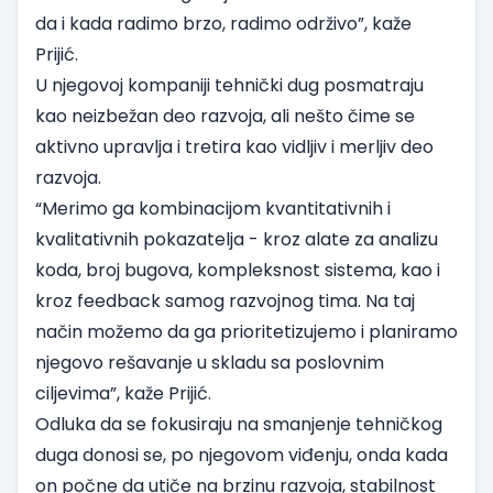
da i kada radimo brzo, radimo održivo”, kaže
Prijić.
U njegovoj kompaniji tehnički dug posmatraju
kao neizbežan deo razvoja, ali nešto čime se
aktivno upravlja i tretira kao vidljiv i merljiv deo
razvoja.
“Merimo ga kombinacijom kvantitativnih i
kvalitativnih pokazatelja - kroz alate za analizu
koda, broj bugova, kompleksnost sistema, kao i
kroz feedback samog razvojnog tima. Na taj
način možemo da ga prioritetizujemo i planiramo
njegovo rešavanje u skladu sa poslovnim
ciljevima”, kaže Prijić.
Odluka da se fokusiraju na smanjenje tehničkog
duga donosi se, po njegovom viđenju, onda kada
on počne da utiče na brzinu razvoja, stabilnost