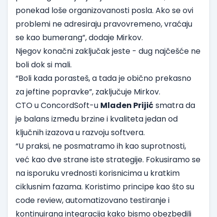
ponekad loše organizovanosti posla. Ako se ovi
problemi ne adresiraju pravovremeno, vraćaju
se kao bumerang”, dodaje Mirkov.
Njegov konačni zaključak jeste - dug najčešće ne
boli dok si mali.
“Boli kada porasteš, a tada je obično prekasno
za jeftine popravke”, zaključuje Mirkov.
CTO u ConcordSoft-u
Mladen Prijić
smatra da
je balans između brzine i kvaliteta jedan od
ključnih izazova u razvoju softvera.
“U praksi, ne posmatramo ih kao suprotnosti,
već kao dve strane iste strategije. Fokusiramo se
na isporuku vrednosti korisnicima u kratkim
ciklusnim fazama. Koristimo principe kao što su
code review, automatizovano testiranje i
kontinuirana integracija kako bismo obezbedili