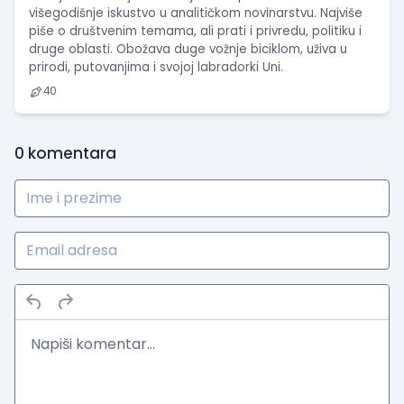
višegodišnje iskustvo u analitičkom novinarstvu. Najviše
piše o društvenim temama, ali prati i privredu, politiku i
druge oblasti. Obožava duge vožnje biciklom, uživa u
prirodi, putovanjima i svojoj labradorki Uni.
40
0
komentara