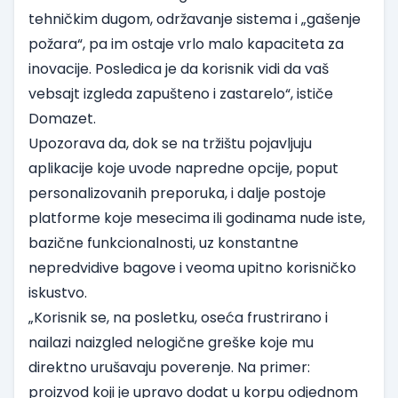
tehničkim dugom, održavanje sistema i „gašenje
požara“, pa im ostaje vrlo malo kapaciteta za
inovacije. Posledica je da korisnik vidi da vaš
vebsajt izgleda zapušteno i zastarelo“, ističe
Domazet.
Upozorava da, dok se na tržištu pojavljuju
aplikacije koje uvode napredne opcije, poput
personalizovanih preporuka, i dalje postoje
platforme koje mesecima ili godinama nude iste,
bazične funkcionalnosti, uz konstantne
nepredvidive bagove i veoma upitno korisničko
iskustvo.
„Korisnik se, na posletku, oseća frustrirano i
nailazi naizgled nelogične greške koje mu
direktno urušavaju poverenje. Na primer:
proizvod koji je upravo dodat u korpu odjednom