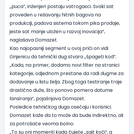
„puca“, inženjeri postaju vatrogasci. Svaki sat
proveden u rešavanju hitnih bagova na
produkciji, padova sistema tokom pika prodaje,
jeste sat manje uložen u razvoj inovacija“,
naglašava Domazet.
Kao najopasniji segment u ovoj priči on vidi
činjenicu da tehnički dug stvara „špageti kod“.
„Kada, na primer, dodamo novi filter na stranici
kategorije, odjednom prestane da radi dugme za
dodavanje u listu želja. Zbog toga testiranje traje
drastično duže, što ponovo pomera datume
lansiranja“, pojašnjava Domazet.
Posledice tehničkog duga osećaju i korisnici.
Domazet kaže da to može da bude indirektno, ali
za potrošače veoma bolno.
„To su oni momenti kada čujete „sajt koči“, a