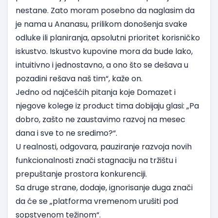
nestane. Zato moram posebno da naglasim da
je nama u Ananasu, prilikom donošenja svake
odluke ili planiranja, apsolutni prioritet korisničko
iskustvo. Iskustvo kupovine mora da bude lako,
intuitivno i jednostavno, a ono što se dešava u
pozadini rešava naš tim“, kaže on.
Jedno od najčešćih pitanja koje Domazet i
njegove kolege iz product tima dobijaju glasi: „Pa
dobro, zašto ne zaustavimo razvoj na mesec
dana i sve to ne sredimo?“.
U realnosti, odgovara, pauziranje razvoja novih
funkcionalnosti znači stagnaciju na tržištu i
prepuštanje prostora konkurenciji.
Sa druge strane, dodaje, ignorisanje duga znači
da će se „platforma vremenom urušiti pod
sopstvenom težinom“.