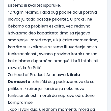
sistema ili kvalitet isporuke.
“Drugim rečima, kada dug počne da usporava
inovaciju, tada postaje prioritet. U praksi, ne
čekamo da problem eskalira, već redovno
izdvajamo deo kapaciteta tima za njegovo
smanjenje. Pored toga, u ključnim momentima,
kao što su skaliranje sistema ili uvođenje novih
funkcionalnosti, svesno pravimo korak unazad
kako bismo dugoročno omogućili brži i stabilniji
razvoj”, kaže Prijić.
Za Head of Product Ananas-a
Nikolu
Domazeta
tehnički dug podrazumeva da su
prilikom kreiranja i lansiranja neke nove
funkcionalnosti morali da naprave određene
kompromise.
„Kao i svaki dug, u jednom momentu mora da