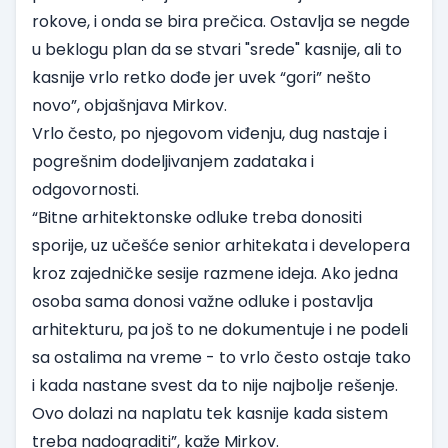
rokove, i onda se bira prečica. Ostavlja se negde
u beklogu plan da se stvari "srede" kasnije, ali to
kasnije vrlo retko dođe jer uvek “gori” nešto
novo”, objašnjava Mirkov.
Vrlo često, po njegovom viđenju, dug nastaje i
pogrešnim dodeljivanjem zadataka i
odgovornosti.
“Bitne arhitektonske odluke treba donositi
sporije, uz učešće senior arhitekata i developera
kroz zajedničke sesije razmene ideja. Ako jedna
osoba sama donosi važne odluke i postavlja
arhitekturu, pa još to ne dokumentuje i ne podeli
sa ostalima na vreme - to vrlo često ostaje tako
i kada nastane svest da to nije najbolje rešenje.
Ovo dolazi na naplatu tek kasnije kada sistem
treba nadograditi”, kaže Mirkov.