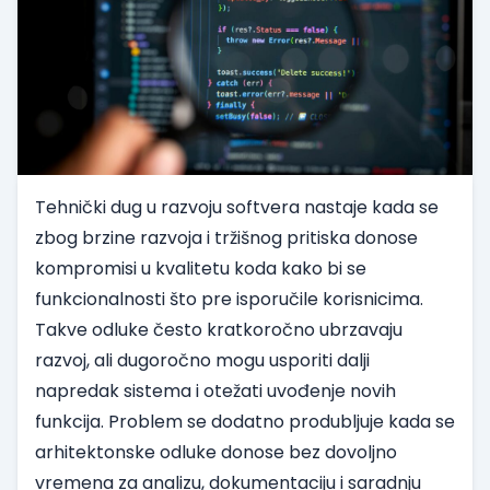
Tehnički dug u razvoju softvera nastaje kada se
zbog brzine razvoja i tržišnog pritiska donose
kompromisi u kvalitetu koda kako bi se
funkcionalnosti što pre isporučile korisnicima.
Takve odluke često kratkoročno ubrzavaju
razvoj, ali dugoročno mogu usporiti dalji
napredak sistema i otežati uvođenje novih
funkcija. Problem se dodatno produbljuje kada se
arhitektonske odluke donose bez dovoljno
vremena za analizu, dokumentaciju i saradnju