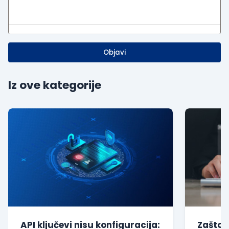
Objavi
Iz ove kategorije
API ključevi nisu konfiguracija:
Zašto 