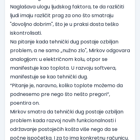
Naglašava ulogu ljudskog faktora, te da različiti
ljudi imaju različit prag za ono što smatraju
"dovoljno dobrim", što je u praksi dosta teško
iskontrolisati.
Na pitanje kada tehnički dug postaje ozbiljan
problem, a ne samo „nužno zlo", Mirkov odgovara
analogijom: u električnom kolu, otpor se
manifestuje kao toplota. U razvoju softvera,
manifestuje se kao tehnički dug.
“Pitanje je, naravno, koliko toplote možemo da
podnesemo pre nego što nešto pregori”,
poentira on.
Mirkov smatra da tehnički dug postaje ozbiljan
problem kada razvoj novih funkcionalnosti i
održavanje postojećih košta više nego da se
počne ispočetka. I za to ima konkretnu računicu.