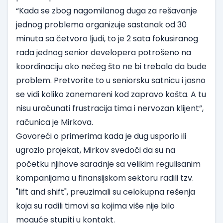
“Kada se zbog nagomilanog duga za rešavanje
jednog problema organizuje sastanak od 30
minuta sa četvoro ljudi, to je 2 sata fokusiranog
rada jednog senior developera potrošeno na
koordinaciju oko nečeg što ne bi trebalo da bude
problem. Pretvorite to u seniorsku satnicu i jasno
se vidi koliko zanemareni kod zapravo košta. A tu
nisu uračunati frustracija tima i nervozan klijent”,
računica je Mirkova.
Govoreći o primerima kada je dug usporio ili
ugrozio projekat, Mirkov svedoči da su na
početku njihove saradnje sa velikim regulisanim
kompanijama u finansijskom sektoru radili tzv.
"lift and shift", preuzimali su celokupna rešenja
koja su radili timovi sa kojima više nije bilo
moguće stupiti u kontakt.