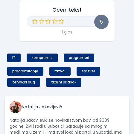
Oceni tekst
5
1 glas
IT
kompromis
programeri
programiranje
razvoj
softver
tehnički dug
tržišni pritisak
Natalija Jakovljević
Natalija Jakovljević se novinarstvom bavi od 2009.
godine. Živi i radi u Subotici. Sarađuje sa mnogim
medijima u zemlji i ima svoj lokalni portal u Subotici. Ima