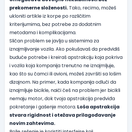
prekomerne složenosti.
Tako, recimo, možeš
ukloniti artikle iz korpe po različitim
kriterijumima, bez potrebe za dodatnim
metodama i komplikacijama.
Sličan problem se javlja u sistemima za
iznajmljivanje vozila. Ako pokušavaš da predvidiš
buduće potrebe i kreiraš apstrakciju koja pokriva
i vozila koja kompanija trenutno ne iznajmljuje,
kao što su čamci ili avioni, možeš završiti sa lošim
dizajnom. Na primer, kada kompanija odluči da
iznajmljuje bicikle, naići ćeš na problem jer bicikli
nemaju motor, dok tvoja apstrakcija predviđa
pokretanje i gašenje motora.
Loša apstrakcija
stvara rigidnost i otežava prilagođavanje
novim zahtevima.
Bolje rešenje je koristiti interfejse koji