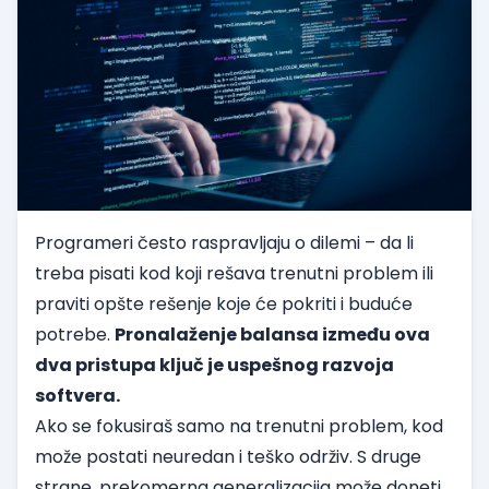
Programeri često raspravljaju o dilemi – da li
treba pisati kod koji rešava trenutni problem ili
praviti opšte rešenje koje će pokriti i buduće
potrebe.
Pronalaženje balansa između ova
dva pristupa ključ je uspešnog razvoja
softvera.
Ako se fokusiraš samo na trenutni problem, kod
može postati neuredan i teško održiv. S druge
strane, prekomerna generalizacija može doneti