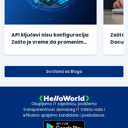
API ključevi nisu konfiguracija:
Zašto 
Zašto je vreme da promenimo
Docume
način na koji gr...
godine
Svi članci sa Bloga
Okupljamo IT zajednicu, podižemo
transparentnost domaćeg IT tržišta rada i
efikasno spajamo kandidate i poslodavce.