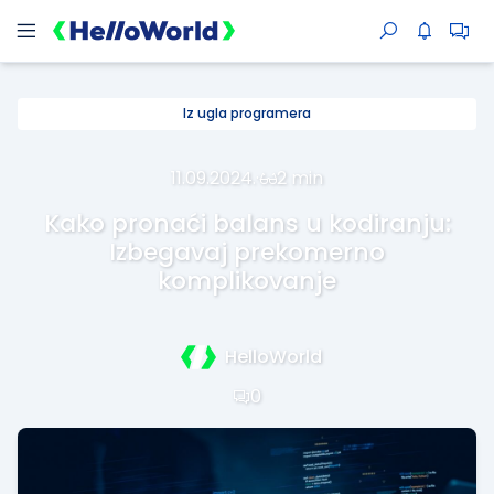
Iz ugla programera
11.09.2024.
·
2 min
Kako pronaći balans u kodiranju:
Izbegavaj prekomerno
komplikovanje
HelloWorld
0