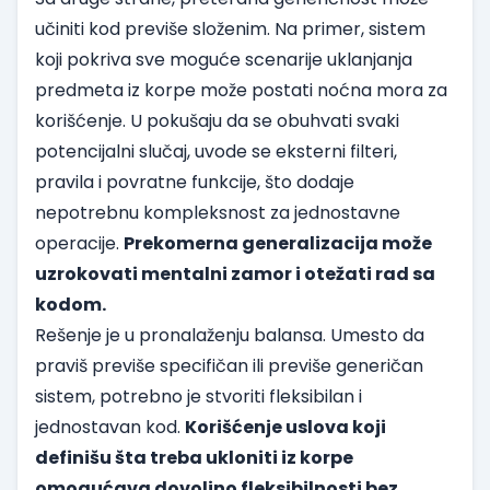
učiniti kod previše složenim. Na primer, sistem
koji pokriva sve moguće scenarije uklanjanja
predmeta iz korpe može postati noćna mora za
korišćenje. U pokušaju da se obuhvati svaki
potencijalni slučaj, uvode se eksterni filteri,
pravila i povratne funkcije, što dodaje
nepotrebnu kompleksnost za jednostavne
operacije.
Prekomerna generalizacija može
uzrokovati mentalni zamor i otežati rad sa
kodom.
Rešenje je u pronalaženju balansa. Umesto da
praviš previše specifičan ili previše generičan
sistem, potrebno je stvoriti fleksibilan i
jednostavan kod.
Korišćenje uslova koji
definišu šta treba ukloniti iz korpe
omogućava dovoljno fleksibilnosti bez