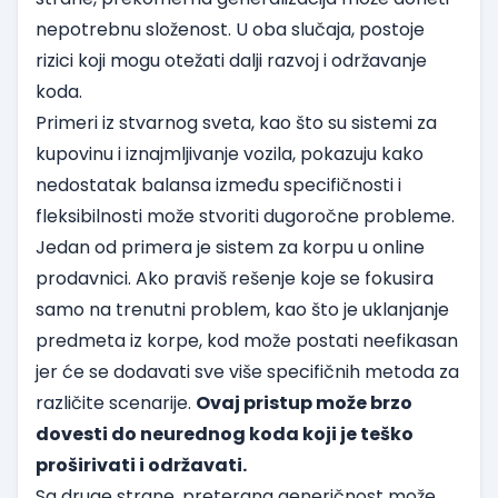
nepotrebnu složenost. U oba slučaja, postoje
rizici koji mogu otežati dalji razvoj i održavanje
koda.
Primeri iz stvarnog sveta, kao što su sistemi za
kupovinu i iznajmljivanje vozila, pokazuju kako
nedostatak balansa između specifičnosti i
fleksibilnosti može stvoriti dugoročne probleme.
Jedan od primera je sistem za korpu u online
prodavnici. Ako praviš rešenje koje se fokusira
samo na trenutni problem, kao što je uklanjanje
predmeta iz korpe, kod može postati neefikasan
jer će se dodavati sve više specifičnih metoda za
različite scenarije.
Ovaj pristup može brzo
dovesti do neurednog koda koji je teško
proširivati i održavati.
Sa druge strane, preterana generičnost može