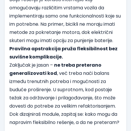
omogućavaju različitim vrstama vozila da
implementiraju samo one funkcionalnosti koje su
im potrebne. Na primer, bicikli ne moraju imati
metode za pokretanje motora, dok električni
skuteri mogu imati opciju za punjenje baterije.
Pravilna apstrakcija pruža fleksibilnost bez
suvišne komplikacije.
Zaključak je jasan –
ne treba preterano
generalizovati kod
, već treba naći balans
između trenutnih potreba i mogućnosti za
buduće proširenje. U suprotnom, kod postaje
težak za održavanje i prilagođavanje, što može
dovesti do potrebe za velikim refaktorisanjem.
Dok dizajniraš module, zapitaj se: kako mogu da
napravim fleksibilno rešenje, a da ne preteram?