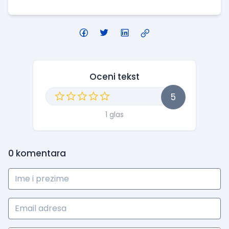
Oceni tekst
5
1 glas
0
komentara