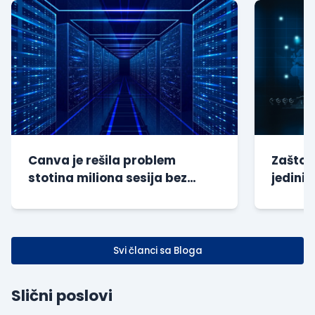
Canva je rešila problem
Zašto s
stotina miliona sesija bez
jedini 
dodatnog opterećenja baze
kompan
Svi članci sa Bloga
Slični poslovi