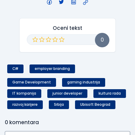
Oceni tekst
0
C#
employer branding
Game Development
gaming industrija
IT kompanija
junior developer
kultura rada
razvoj karijere
Srbija
Ubisoft Beograd
0
komentara