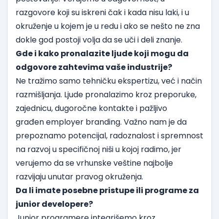
razgovore koji su iskreni čak i kada nisu laki, i u
okruženje u kojem je u redu i ako se nešto ne zna
dokle god postoji volja da se uči i deli znanje.
Gde i kako pronalazite ljude koji mogu da
odgovore zahtevima vaše industrije?
Ne tražimo samo tehničku ekspertizu, već i način
razmišljanja. Ljude pronalazimo kroz preporuke,
zajednicu, dugoročne kontakte i pažljivo
građen employer branding. Važno nam je da
prepoznamo potencijal, radoznalost i spremnost
na razvoj u specifičnoj niši u kojoj radimo, jer
verujemo da se vrhunske veštine najbolje
razvijaju unutar pravog okruženja.
Da li imate posebne pristupe ili programe za
junior developere?
Junior programere integrišemo kroz