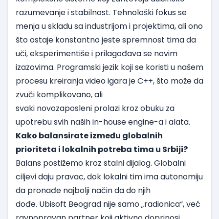
razumevanje i stabilnost. Tehnološki fokus se
menja u skladu sa industrijom i projektima, ali ono
što ostaje konstantno jeste spremnost tima da
uči, eksperimentiše i prilagođava se novim
izazovima. Programski jezik koji se koristi u našem
procesu kreiranja video igara je C++, što može da
zvuči komplikovano, ali
svaki novozaposleni prolazi kroz obuku za
upotrebu svih naših in-house engine-a i alata.
Kako balansirate između globalnih
prioriteta i lokalnih potreba tima u Srbiji?
Balans postižemo kroz stalni dijalog. Globalni
ciljevi daju pravac, dok lokalni tim ima autonomiju
da pronađe najbolji način da do njih
dođe. Ubisoft Beograd nije samo „radionica“, već
ravnopravan partner koji aktivno doprinosi