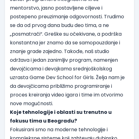
mentorstvo, jasno postavljene ciljeve i
postepeno preuzimanje odgovornosti. Trudimo
se da od prvog dana budu deo tima, a ne
„posmatrači“. Greške su očekivane, a podrška
konstantna jer znamo da se samopouzdanje i
znanje grade zajedno. Takođe, naš studio
održava i jedan zanimljiv program, namenjen
devojčicama i devojkama srednjoškolskog
uzrasta Game Dev School for Girls. Želja nam je
da devojčicama približimo programiranje i
proces kreiranja video igara i time im otvorimo
nove mogućnosti.
Koje tehnologije i oblasti su trenutno u
fokusu tima u Beogradu?
Fokusirani smo na moderne tehnologije i
kompleksne sisteme koji zahtevaju dubinsko