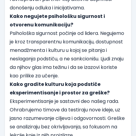
donošenju odluka i inicijativama.
Kako negujete psihološku sigurnost i
otvorenu komunikaciju?
Psihološka sigurnost počinje od lidera. Negujemo
je kroz transparentnu komunikaciju, dostupnost
menadžmenta i kulturu u kojoj se pitanja i
neslaganja podstiču, a ne sankcionišu. Ljudi znaju
da njihov glas ima težinu i da se izazovi koriste
kao prilike za učenje.
Kako gradite kulturu koja podstiče
eksperimentisanje i prostor za greške?
Eksperimentisanje je sastavni deo našeg rada.
Ohrabrujemo timove da testiraju nove ideje, uz
jasno razumevanje ciljeva i odgovornosti. Greške
se analiziraju bez okrivljavanja, sa fokusom na
lekcije koje iz njih proizilaze.