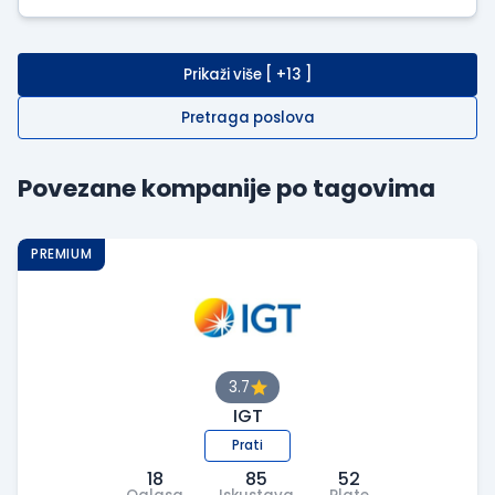
Prikaži više [ +13 ]
Pretraga poslova
Povezane kompanije po tagovima
PREMIUM
3.7
IGT
Prati
18
85
52