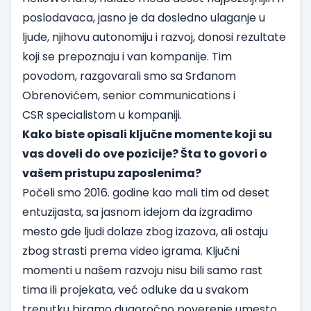
poslodavaca, jasno je da dosledno ulaganje u
ljude, njihovu autonomiju i razvoj, donosi rezultate
koji se prepoznaju i van kompanije. Tim
povodom, razgovarali smo sa Srđanom
Obrenovićem, senior communications i
CSR specialistom u kompaniji.
Kako biste opisali ključne momente koji su
vas doveli do ove pozicije? Šta to govori o
vašem pristupu zaposlenima?
Počeli smo 2016. godine kao mali tim od deset
entuzijasta, sa jasnom idejom da izgradimo
mesto gde ljudi dolaze zbog izazova, ali ostaju
zbog strasti prema video igrama. Ključni
momenti u našem razvoju nisu bili samo rast
tima ili projekata, već odluke da u svakom
trenutku biramo dugoročno poverenje umesto