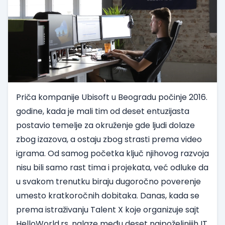
Priča kompanije Ubisoft u Beogradu počinje 2016.
godine, kada je mali tim od deset entuzijasta
postavio temelje za okruženje gde ljudi dolaze
zbog izazova, a ostaju zbog strasti prema video
igrama. Od samog početka ključ njihovog razvoja
nisu bili samo rast tima i projekata, već odluke da
u svakom trenutku biraju dugoročno poverenje
umesto kratkoročnih dobitaka. Danas, kada se
prema istraživanju Talent X koje organizuje sajt
HelloWorld.rs, nalaze među deset najpoželjnijih IT