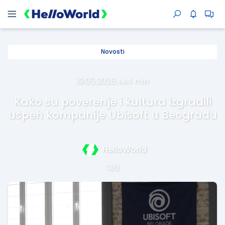
Novosti
19.05.2026.
·
4 min
Kako su poverenje i kultura izgradili
uspeh kompanije Ubisoft u Beogradu
HelloWorld
0