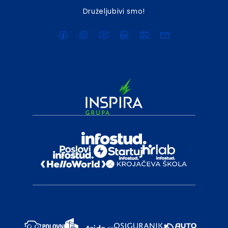
Druželjubivi smo!