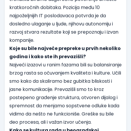
kratkoročnih dobitaka. Pozicija među 10
najpoželjnijih IT poslodavaca potvrda je da
dosledno ulaganje u ljude, njihovu autonomiju i
razvoj stvara rezultate koji se prepoznaju i izvan
kompanije.
Koje su bile najveće prepreke u prvih nekoliko
godina i kako ste ih prevazišli?
Najveći izazovi u ranim fazama bili su balansiranje
brzog rasta sa očuvanjem kvaliteta i kulture. Učili
smo kako da skaliramo bez gubitka bliskosti i
jasne komunikacije. Prevazišli smo to kroz
postepeno građenje struktura, otvoren dijalog i
spremnost da menjamo sopstvene odluke kada
vidimo da nešto ne funkcioniše. Greške su bile
deo procesa, ali i važan izvor učenja.
Kako se kultura rada u beogradskoj