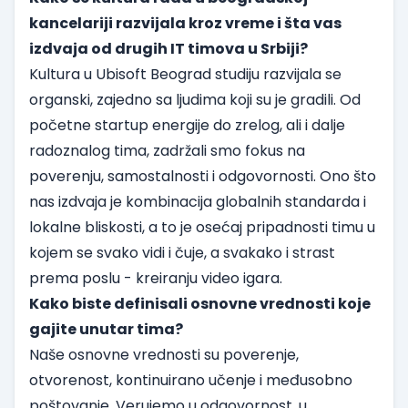
kancelariji razvijala kroz vreme i šta vas
izdvaja od drugih IT timova u Srbiji?
Kultura u Ubisoft Beograd studiju razvijala se
organski, zajedno sa ljudima koji su je gradili. Od
početne startup energije do zrelog, ali i dalje
radoznalog tima, zadržali smo fokus na
poverenju, samostalnosti i odgovornosti. Ono što
nas izdvaja je kombinacija globalnih standarda i
lokalne bliskosti, a to je osećaj pripadnosti timu u
kojem se svako vidi i čuje, a svakako i strast
prema poslu - kreiranju video igara.
Kako biste definisali osnovne vrednosti koje
gajite unutar tima?
Naše osnovne vrednosti su poverenje,
otvorenost, kontinuirano učenje i međusobno
poštovanje. Verujemo u odgovornost, u