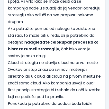
spolja. Ali vrlo lako se može desiti da se
kompanija nađe u situaciji da joj vendori određuju
strategiju ako odluči da sve prepusti nekome
drugom.
Ako potražite pomoć od nekoga ko zaista zna
šta radi, to može biti u redu, ali je potrebno da
detaljno
nadgledate celokupan proces kako
biste razumeli strategiju
, čak iako vam je
sastavlja neko drugi.
Cloud strategija ne stavlja cloud na prvo mesto
Ovakav pristup znači da svi novi materijali
direktno idu u cloud, ali cloud na prvom mestu ne
znači samo cloud. Ako kompanija usvoji cloud-
first princip, strategija bi trebalo da uoči izuzetke
koji ne podležu pod to pravilo.
Ponekada je potrebno da podaci budu fizički