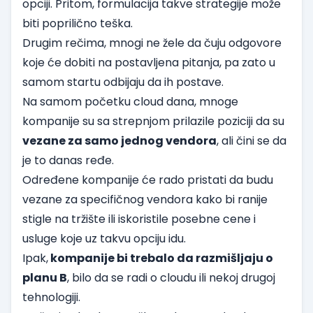
opciji. Pritom, formulacija takve strategije može
biti poprilično teška.
Drugim rečima, mnogi ne žele da čuju odgovore
koje će dobiti na postavljena pitanja, pa zato u
samom startu odbijaju da ih postave.
Na samom početku cloud dana, mnoge
kompanije su sa strepnjom prilazile poziciji da su
vezane za samo jednog vendora
, ali čini se da
je to danas ređe.
Određene kompanije će rado pristati da budu
vezane za specifičnog vendora kako bi ranije
stigle na tržište ili iskoristile posebne cene i
usluge koje uz takvu opciju idu.
Ipak,
kompanije bi trebalo da razmišljaju o
planu B
, bilo da se radi o cloudu ili nekoj drugoj
tehnologiji.