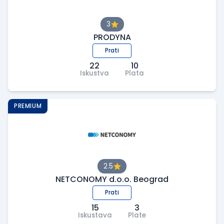
3
PRODYNA
Prati
22
10
Iskustva
Plata
PREMIUM
2.5
NETCONOMY d.o.o. Beograd
Prati
15
3
Iskustava
Plate