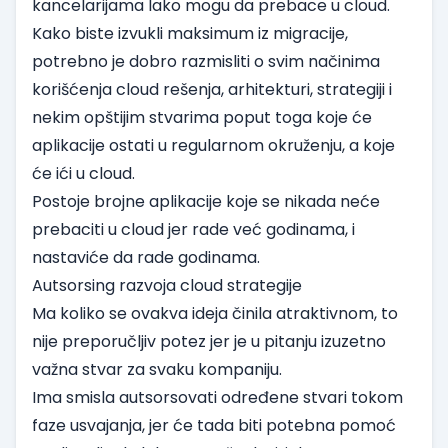
kancelarijama lako mogu da prebace u cloud.
Kako biste izvukli maksimum iz migracije,
potrebno je dobro razmisliti o svim načinima
korišćenja cloud rešenja, arhitekturi, strategiji i
nekim opštijim stvarima poput toga koje će
aplikacije ostati u regularnom okruženju, a koje
će ići u cloud.
Postoje brojne aplikacije koje se nikada neće
prebaciti u cloud jer rade već godinama, i
nastaviće da rade godinama.
Autsorsing razvoja cloud strategije
Ma koliko se ovakva ideja činila atraktivnom, to
nije preporučljiv potez jer je u pitanju izuzetno
važna stvar za svaku kompaniju.
Ima smisla autsorsovati određene stvari tokom
faze usvajanja, jer će tada biti potebna pomoć