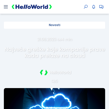
Novosti
21.08.2023.
·
4 min
Najveće greške koje kompanije prave
kada prelaze na cloud
HelloWorld
0