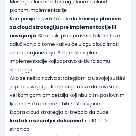
Mešanje cloud strateškog plana sa cloud
planom implementacije
Kompanije bi uvek tebalo da
kreiraju planove
za cloud strategiju pre implementacije ili
usvajanja
. Strateški plan pravi se tokom faze
odlučivanja o tome kakvu će ulogu cloud imati
unutar organizacije. Potom sledi plan
implementacije koji zapravo aktivira samu
strategiju.
Ako se nešto naziva strategijom, a u svojoj suštini
je plan usvajanja, kompanija može da završi sa
velikom gomilom detalja koji nisu bitni poslovnim
ljudima – i to im može biti zastrašujuće.
Dobra cloud strategija bi trebalo da bude
kratak i razumljiv dokument
sa 10 do 20
stranica.