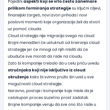
Pojedini
aspekti koji se vrlo često zanemare
prilikom formiranja strategije
su ključni ciljevi,
finansijski targeti, novi izvori prihoda i novi
poslovni momenti koje organizacija želi da stvori
uz pomoć clouda.
Cloud strategija nije migracija svega na cloud
Brojni menadžeri će ustuknuti od kreiranja cloud
strategije jer će mnogi od njih misliti da će
ubuduće sve morati da rade na cloudu.
Zato bi kompanije trebalo da u celu priču uvedu
stručnjaka koji nije isključivo iz cloud
okruženja
kako bi svima pružio širi uvid u sve
mogućnosti cloud strategije.
Naravno, postoje i kompanije koje misle da je
celokupan proces izuzetno prost zadatak.
Brojne kompanije veruju da sve ono što rade u