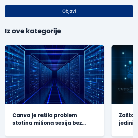
Objavi
Iz ove kategorije
Canva je rešila problem
Zašto s
stotina miliona sesija bez
jedini 
dodatnog opterećenja baze
kompan