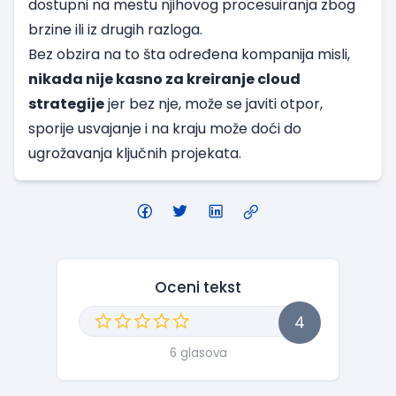
dostupni na mestu njihovog procesuiranja zbog
brzine ili iz drugih razloga.
Bez obzira na to šta određena kompanija misli,
nikada nije kasno za kreiranje cloud
strategije
jer bez nje, može se javiti otpor,
sporije usvajanje i na kraju može doći do
ugrožavanja ključnih projekata.
Oceni tekst
4
6 glasova