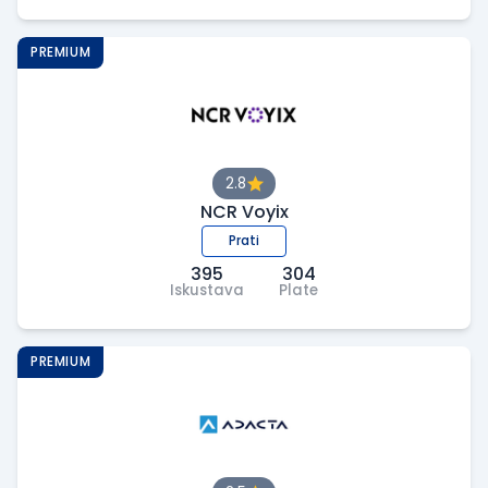
PREMIUM
2.8
NCR Voyix
Prati
395
304
Iskustava
Plate
PREMIUM