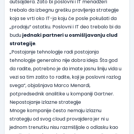
autsajdera. Zato bi poslovni i IT menadžeri
trebalo da izbegnu grešku pravljenja strategije
koja se vrti oko IT-ja koju će posle pokušati da
„prodaju“ ostatku. Poslovni i IT deo trebalo bi da
budu
jednaki partneri u osmišljavanju clud
strategije
.
„Postojanje tehnologije radi postojanja
tehnologije generalno nije dobra ideja. Šta god
da radite, potrebno je da imate jasnu liniju vida u
vezi sa tim zašto to radite, koji je poslovni razlog
svega“, objašnjava Marco Menardi,
potpredsednik analitike u kompaniji Gartner.
Nepostojanje izlazne strategije
Mnoge kompanije često nemaju izlaznu
strategiju od svog cloud provajdera jer ni u
jednom trenutku nisu razmišljale o odlasku kao