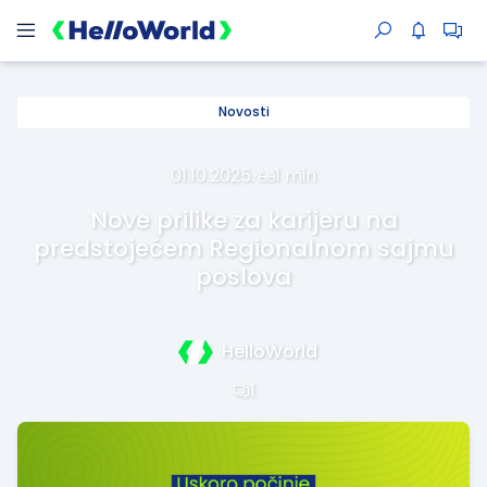
Novosti
01.10.2025.
·
1 min
Nove prilike za karijeru na
predstojećem Regionalnom sajmu
poslova
HelloWorld
1