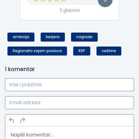
11 glasova
ambicija
karijera
nagrade
Regionalni sajam poslova
RSP
veštine
1
komentar