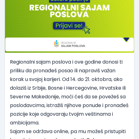
Regionalni sajam poslova i ove godine donosi ti
priliku da pronađeš posao ili napraviš važan
korak u svojoj karijeri.
Od 14. do 21. oktobra
, ako
dolaziš iz Srbije, Bosne i Hercegovine, Hrvatske ili
Severne
Makedonije, moći ćeš da se povežeš sa
poslodavcima, istražiš njihove ponude i pronađeš
pozicije koje odgovaraju tvojim veštinama i
ambicijama.
Sajam se održava online, pa mu možeš pristupiti