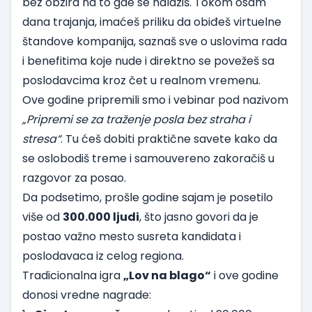
bez obzira na to gde se nalaziš. Tokom osam
dana trajanja, imaćeš priliku da obiđeš virtuelne
štandove kompanija, saznaš sve o uslovima rada
i benefitima koje nude i direktno se povežeš sa
poslodavcima kroz čet u realnom vremenu.
Ove godine pripremili smo i vebinar pod nazivom
„Pripremi se za traženje posla bez straha i
stresa“
. Tu ćeš dobiti praktične savete kako da
se oslobodiš treme i samouvereno zakoračiš u
razgovor za posao.
Da podsetimo, prošle godine sajam je posetilo
više od
300.000 ljudi
, što jasno govori da je
postao važno mesto susreta kandidata i
poslodavaca iz celog regiona.
Tradicionalna igra
„Lov na blago“
i ove godine
donosi vredne nagrade: