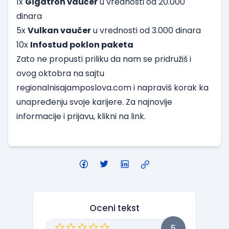
1x
Gigatron vaučer
u vrednosti od 20.000
dinara
5x
Vulkan vaučer
u vrednosti od 3.000 dinara
10x
Infostud poklon paketa
Zato ne propusti priliku da nam se pridružiš i
ovog oktobra na sajtu
regionalnisajamposlova.com
i napraviš korak ka
unapređenju svoje karijere. Za najnovije
informacije i prijavu, klikni na
link
.
Oceni tekst
5