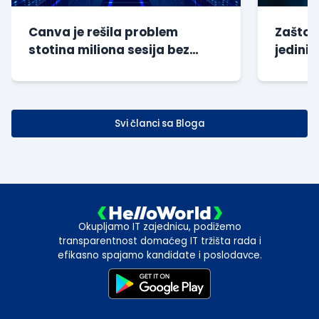
Canva je rešila problem
Zašto s
stotina miliona sesija bez
jedini 
dodatnog opterećenja baze
kompan
Svi članci sa Bloga
Okupljamo IT zajednicu, podižemo
transparentnost domaćeg IT tržišta rada i
efikasno spajamo kandidate i poslodavce.