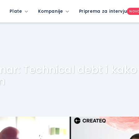
Plate
Kompanije
Priprema za intervju
NOV
nar: Technical debt i kako
m