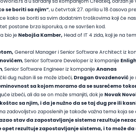
elloWorld.rs a u saradnji sa kompanijom Createq, održan je
o se boriti sa njim“
, u četvrtak 27. aprila u 18 časova 
nice kako se boriti sa svim dodatnim troškovima koji će nas
itet postane brza isporuka, a ne savršen kod.
a bio je
Nebojša Kamber,
Head of IT 4 zida, koji je na t
tom,
General Manager i Senior Software Architect iz k
novićem
, Senior Software Developer iz kompanije
Enlig
m
, Senior Software Engineer iz kompanije
Ananas
ički dug nužan ili se može izbeći,
Dragan Gvozdenović
je
e neminovnost sa kojom moramo da se susrećemo toko
će izbeći, ali da se on može smanjiti, dok je
Novak Novo
oštac sa njim, i da je nužno da se taj dug pre ili kasni
na zadovoljstvo zaposlenih je takođe važna tema koja se 
kazao stav da zapostavljanje sistema rezultuje nez
 opet rezultuje zapostavljanje sistema, i to može da s