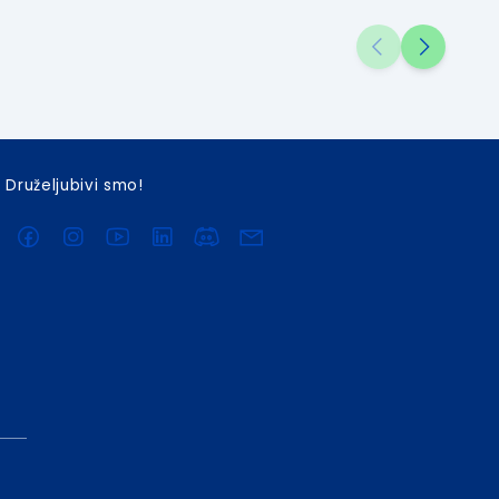
loši...
izvršene z...
Druželjubivi smo!