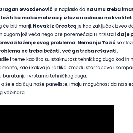
Dragan Gvozdenović
je naglasio da
na umu treba imati
a težiti ka maksimalizaciji izlaza u odnosu na kvalite
 će biti manji.
Novak iz Createq
je kao zaključak izveo d
m dugom još veća nego pre poremećaja IT tržišta i
da je 
a prevazilaženje ovog problema. Nemanja Tozić
se slož
oblema ne treba bežati, već ga treba rešavati.
dile i teme kao što su istaknutost tehničkog duga kod in
enta, kao i kakva je razlika između startapova i kompani
 u baratanju i vrstama tehničkog duga.
igli a žele da čuju naše paneliste, imaju mogućnost da na 
g vebinara.