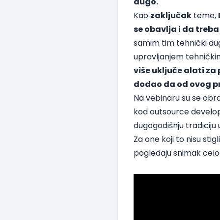
dugo.
Kao
zaključak
teme,
se obavlja i da treb
samim tim tehnički dug
upravljanjem tehnički
više uključe alati z
dodao da od ovog pr
Na vebinaru su se obra
kod outsource developm
dugogodišnju tradiciju
Za one koji to nisu st
pogledaju snimak celo