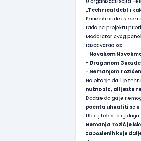
U organizaciji sajta H
„Technical debt i kak
Panelisti su dali smer
rada na projektu prior
Moderator ovog panel
razgovarao sa:
-
Novakom Novokme
-
Draganom Gvozde
-
Nemanjom Toziće
Na pitanje da li je tehn
nužno zlo, ali jest
Dodaje da ga je nemogu
poenta uhvatiti se u k
Uticaj tehničkog duga 
Nemanja Tozić je is
zaposlenih koje dalje