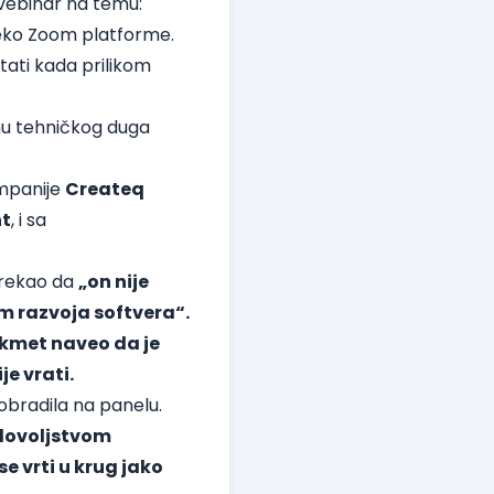
 vebinar na temu:
preko Zoom platforme.
tati kada prilikom
emu tehničkog duga
ompanije
Createq
ht
, i sa
 rekao da
„on nije
m razvoja softvera“.
kmet naveo da je
je vrati.
obradila na panelu.
adovoljstvom
e vrti u krug jako