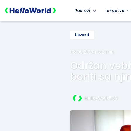
Poslovi
Iskustva
Novosti
08.05.2024.
·
2 min
Održan vebi
boriti sa nji
HelloWorld
0