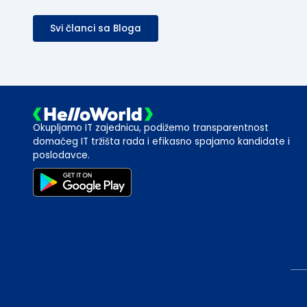
opterećenja baze
Svi članci sa Bloga
Okupljamo IT zajednicu, podižemo transparentnost
domaćeg IT tržišta rada i efikasno spajamo kandidate i
poslodavce.