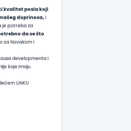
 kvalitet posla koji
t našeg doprinosa,
i
a je potreba za
potrebno da se što
io sa Novakom i
 house developmenta i
je koje imaju
sledećem
LINKU