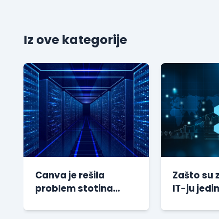
Iz ove kategorije
Canva je rešila
Zašto su 
problem stotina
IT-ju jedin
miliona sesija bez
preporuči
dodatnog
kompanij