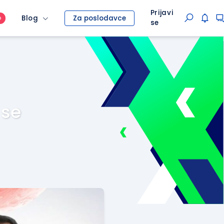
Prijavi
Blog
Za poslodavce
O
se
 se