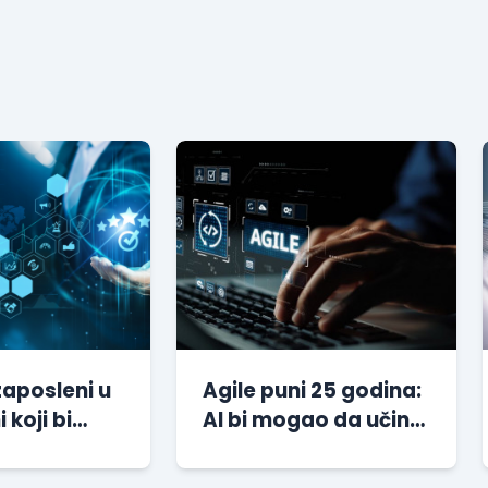
zaposleni u
Agile puni 25 godina:
i koji bi
AI bi mogao da učini
li svoje
ovu metodologiju
e
važnijom nego ikada