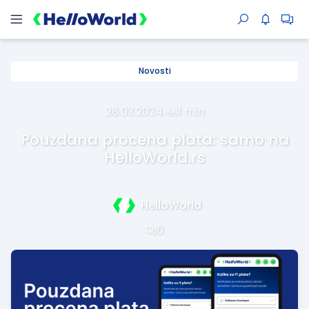
Novosti
28.03.2024.
·
1 min
Pouzdana procena plata: samo na
HelloWorld.rs
HelloWorld
0