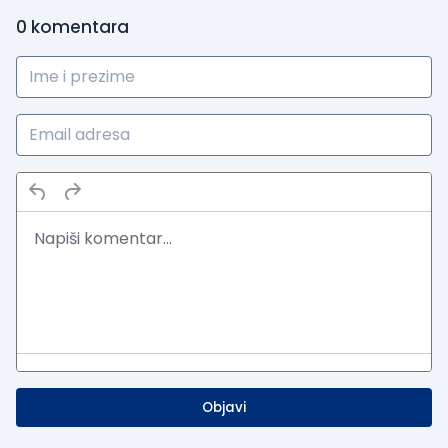
0
komentara
Objavi