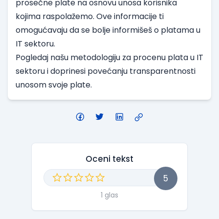
prosečne plate na osnovu unosa korisnika
kojima raspolažemo. Ove informacije ti
omogućavaju da se bolje informišeš o platama u
IT sektoru.
Pogledaj našu
metodologiju za procenu plata
u IT
sektoru i doprinesi povećanju transparentnosti
unosom svoje plate
.
Oceni tekst
5
1 glas