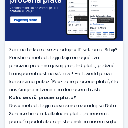
Zanima te koliko se zarađuje u IT sektoru u Srbiji?
Koristimo metodologiju koja omogućava
preciznu procenu i jasniji pregled plata, podižući
transparentnost na viši nivo! Helloworld pruža
korisnicima prikaz "Pouzdane procene plata", što
nas čini jedinstvenim na domaćem tržištu.
Kako se vrši procena plata?
Novu metodologiju razvili smo u saradnji sa Data
Science timom. Kalkulacije plata generišemo
pomoću podataka koje ste uneli na našem sajtu.