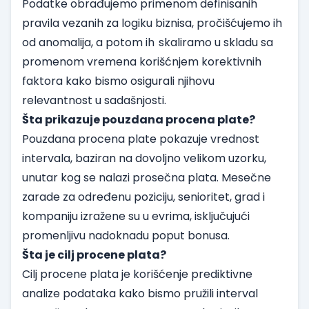
Podatke obrađujemo primenom definisanih
pravila vezanih za logiku biznisa, pročišćujemo ih
od anomalija, a potom ih skaliramo u skladu sa
promenom vremena korišćnjem korektivnih
faktora kako bismo osigurali njihovu
relevantnost u sadašnjosti.
Šta prikazuje pouzdana procena plate?
Pouzdana procena plate pokazuje vrednost
intervala, baziran na dovoljno velikom uzorku,
unutar kog se nalazi prosečna plata. Mesečne
zarade za određenu poziciju, senioritet, grad i
kompaniju izražene su u evrima, isključujući
promenljivu nadoknadu poput bonusa.
Šta je cilj procene plata?
Cilj procene plata je korišćenje prediktivne
analize podataka kako bismo pružili interval