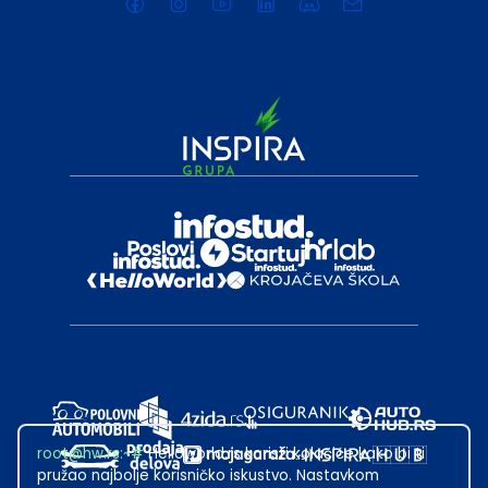
root@hw.rs
:~#
Helloworld.rs koristi kolačiće kako bi ti
pružao najbolje korisničko iskustvo. Nastavkom