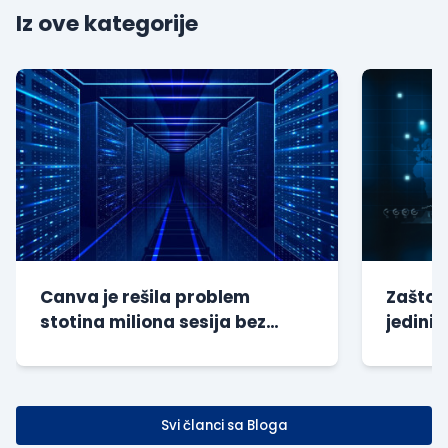
Iz ove kategorije
Canva je rešila problem
Zašto s
stotina miliona sesija bez
jedini 
dodatnog opterećenja baze
kompan
Svi članci sa Bloga