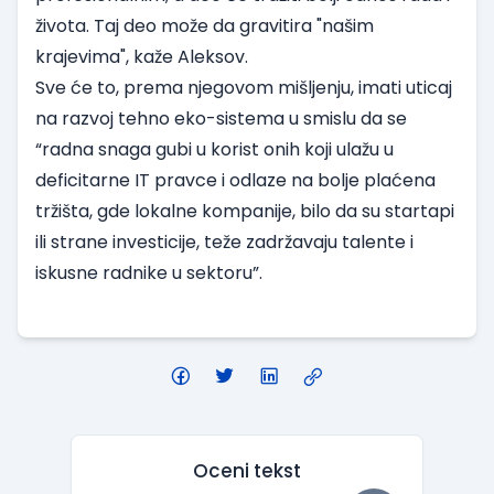
života. Taj deo može da gravitira "našim
krajevima", kaže Aleksov.
Sve će to, prema njegovom mišljenju, imati uticaj
na razvoj tehno eko-sistema u smislu da se
“radna snaga gubi u korist onih koji ulažu u
deficitarne IT pravce i odlaze na bolje plaćena
tržišta, gde lokalne kompanije, bilo da su startapi
ili strane investicije, teže zadržavaju talente i
iskusne radnike u sektoru”.
Oceni tekst