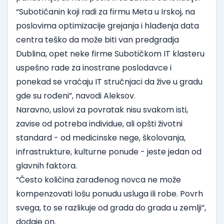
“Subotičanin koji radi za firmu Meta u Irskoj, na
poslovima optimizacije grejanja i hlađenja data
centra teško da može biti van predgradja
Dublina, opet neke firme Subotičkom IT klasteru
uspešno rade za inostrane poslodavce i
ponekad se vraćaju IT stručnjaci da žive u gradu
gde su rođeni”, navodi Aleksov.
Naravno, uslovi za povratak nisu svakom isti,
zavise od potreba individue, ali opšti životni
standard - od medicinske nege, školovanja,
infrastrukture, kulturne ponude - jeste jedan od
glavnih faktora.
“Često količina zarađenog novca ne može
kompenzovati lošu ponudu usluga ili robe. Povrh
svega, to se razlikuje od grada do grada u zemlji”,
dodaje on.