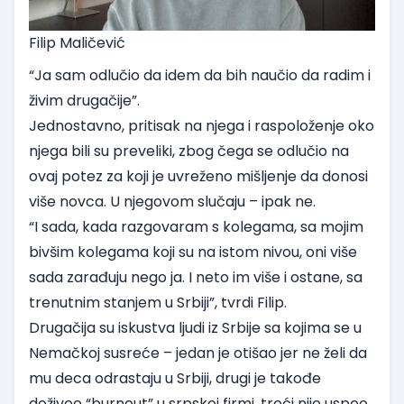
Filip Maličević
“Ja sam odlučio da idem da bih naučio da radim i
živim drugačije”.
Jednostavno, pritisak na njega i raspoloženje oko
njega bili su preveliki, zbog čega se odlučio na
ovaj potez za koji je uvreženo mišljenje da donosi
više novca. U njegovom slučaju – ipak ne.
“I sada, kada razgovaram s kolegama, sa mojim
bivšim kolegama koji su na istom nivou, oni više
sada zarađuju nego ja. I neto im više i ostane, sa
trenutnim stanjem u Srbiji”, tvrdi Filip.
Drugačija su iskustva ljudi iz Srbije sa kojima se u
Nemačkoj susreće – jedan je otišao jer ne želi da
mu deca odrastaju u Srbiji, drugi je takođe
doživeo “burnout” u srpskoj firmi, treći nije uspeo