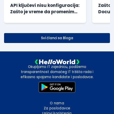
API ključevi nisu konfiguracija:
Zašto 
Zašto je vreme da promenimo
Docume
način na koji gr...
godine
Svi članci sa Bloga
Okupljamo IT zajednicu, podižemo
transparentnost domaćeg IT tržišta rada i
efikasno spajamo kandidate i poslodavce.
O nama
Za poslodavce
Uslovi korišćenja