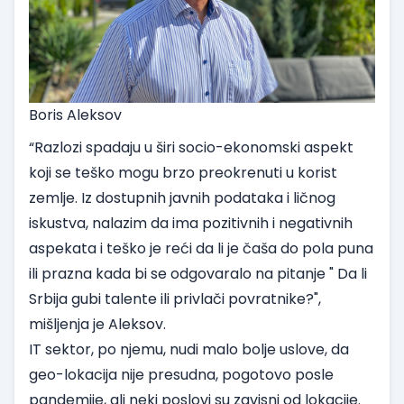
Boris Aleksov
“Razlozi spadaju u širi socio-ekonomski aspekt
koji se teško mogu brzo preokrenuti u korist
zemlje. Iz dostupnih javnih podataka i ličnog
iskustva, nalazim da ima pozitivnih i negativnih
aspekata i teško je reći da li je čaša do pola puna
ili prazna kada bi se odgovaralo na pitanje " Da li
Srbija gubi talente ili privlači povratnike?",
mišljenja je Aleksov.
IT sektor, po njemu, nudi malo bolje uslove, da
geo-lokacija nije presudna, pogotovo posle
pandemije, ali neki poslovi su zavisni od lokacije.