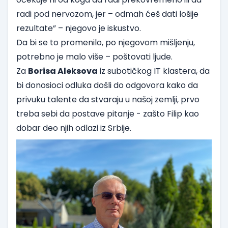
radi pod nervozom, jer – odmah ćeš dati lošije
rezultate” – njegovo je iskustvo.
Da bi se to promenilo, po njegovom mišljenju,
potrebno je malo više – poštovati ljude.
Za
Borisa Aleksova
iz subotičkog IT klastera, da
bi donosioci odluka došli do odgovora kako da
privuku talente da stvaraju u našoj zemlji, prvo
treba sebi da postave pitanje - zašto Filip kao
dobar deo njih odlazi iz Srbije.