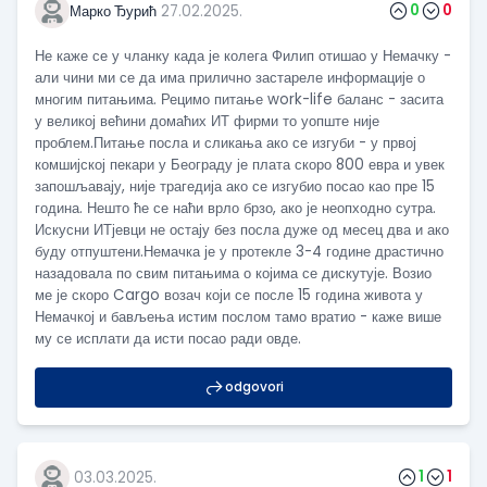
0
0
Марко Ђурић
27.02.2025.
Не каже се у чланку када је колега Филип отишао у Немачку -
али чини ми се да има прилично застареле информације о
многим питањима. Рецимо питање work-life баланс - засита
у великој већини домаћих ИТ фирми то уопште није
проблем.Питање посла и сликања ако се изгуби - у првој
комшијској пекари у Београду је плата скоро 800 евра и увек
запошљавају, није трагедија ако се изгубио посао као пре 15
година. Нешто ће се наћи врло брзо, ако је неопходно сутра.
Искусни ИТјевци не остају без посла дуже од месец два и ако
буду отпуштени.Немачка је у протекле 3-4 године драстично
назадовала по свим питањима о којима се дискутује. Возио
ме је скоро Cargo возач који се после 15 година живота у
Немачкој и бављења истим послом тамо вратио - каже више
му се исплати да исти посао ради овде.
odgovori
1
1
03.03.2025.