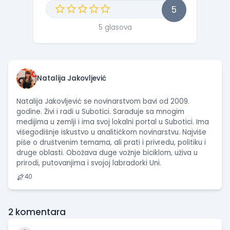
5
5 glasova
Natalija Jakovljević
Natalija Jakovljević se novinarstvom bavi od 2009.
godine. Živi i radi u Subotici. Sarađuje sa mnogim
medijima u zemlji i ima svoj lokalni portal u Subotici. Ima
višegodišnje iskustvo u analitičkom novinarstvu. Najviše
piše o društvenim temama, ali prati i privredu, politiku i
druge oblasti. Obožava duge vožnje biciklom, uživa u
prirodi, putovanjima i svojoj labradorki Uni.
40
2
komentara