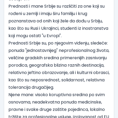
Prednosti i mane Srbije su različiti za one koji su
rođeni u zemlji i imaju širu familiju i krug
poznanstava od onih koji žele da dođu u Srbiju,
kao što su Rusi i Ukrajinci, studenti iz inostranstva
koji mogu ostati "u Evropi".
Prednosti Srbije su, po njegovim viđenju, sledeće:
ponuda "jednostavnijeg" neprofesionalnog života,
veličine gradskih sredina primerenijih zasnivanju
porodica, geografska blizina raznih destinacija,
relativno jeftino obrazovanje, ali i kulturni obrasci,
kao što su neposrednost, solidarnost, relativna
tolerancija drugačijeg.
Njene mane: visoko koruptivna sredina po svim
osnovama, neadekvatna ponuda medicinske,
pravne i svake druge zaštite pojedinca, lokalno
tržište za profesionalne usluge, izolovanost od EU