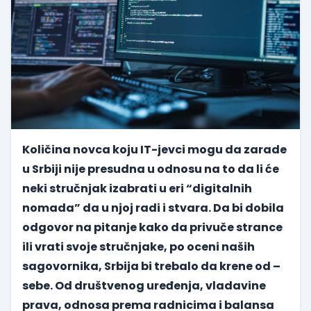
Količina novca koju IT-jevci mogu da zarade
u Srbiji nije presudna u odnosu na to da li će
neki stručnjak izabrati u eri “digitalnih
nomada” da u njoj radi i stvara. Da bi dobila
odgovor na pitanje kako da privuče strance
ili vrati svoje stručnjake, po oceni naših
sagovornika, Srbija bi trebalo da krene od –
sebe. Od društvenog uređenja, vladavine
prava, odnosa prema radnicima i balansa