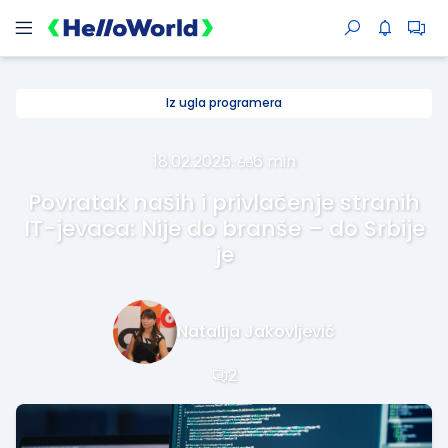
Iz ugla programera
18.02.2025.
·
6 min
Povratak naših i privlačenje stranih
IT-jevaca: Nije do branše – do Srbije
je
Natalija Jakovljević
2