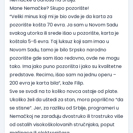
Mane Nemačke? Skupo pozorište!
“Veliki minus koji mi je bio ovde je da karta za
pozorište košta 70 evra. Ja sam u Novom Sadu
svakog utorka ili srede išao u pozorište, karta je
koštala 5-6 evra. Taj luksuz koji sam imao u
Novom Sadu, tamo je bilo Srpsko narodno
pozorište gde sam išao redovno, ovde ne mogu
tako. Ima jako puno pozorišta i jako su kvalitetne
predstave. Recimo, išao sam na jednu operu –
200 evra je karta bila”, kaže Filip.
Sve se svodi na to koliko novca ostaje od plate.
Ukoliko želi da uštedi za stan, mora poprilično “da
se stisne”. Jer, za razliku od Srbije, programeri u
Nemačkoj ne zarađuju dvostruko ili trostruko više
od ostalih visokoškolovanih stručnjaka, poput
mašinaca ili elektroničara.