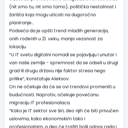
(nit smo tu, nit smo tamo), politička nestalnost i
žarišta koja mogu uticati na dugoročno
planiranje...
Podseća da je opšti trend mlađih generacija,
onih rođenih u 21. veku, manja vezanost za
lokaciju.
“U IT svetu digitalni nomadi se pojavljuju i unutar i
van naše zemlje - spremnost da se odseli u drugi
grad ili drugu državu nije faktor stresa nego
prilike”, konstatuje Aleksov.
On ne očekuje da će se ovi trendovi promeniti u
budućnosti. Naprotiv, očekuje povećanu
migraciju IT profesionalaca.
“Kako je IT sektor sve širi, deo njih će biti privučen
uslovima, kako ekonomskim tako i
profesionalnim, a deo će tražiti bolji odnos rada i