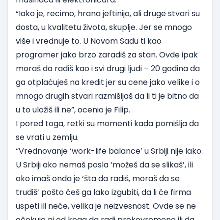
“Iako je, recimo, hrana jeftinija, ali druge stvari su
dosta, u kvalitetu života, skuplje. Jer se mnogo
više i vrednuje to. U Novom Sadu ti kao
programer jako brzo zaradiš za stan. Ovde ipak
moraš da radiš kao i svi drugi ljudi – 20 godina da
ga otplaćuješ na kredit jer su cene jako velike i o
mnogo drugih stvari razmišljaš da li ti je bitno da
u to uložiš ili ne”, ocenio je Filip.
I pored toga, retki su momenti kada pomišlja da
se vrati u zemlju.
“Vrednovanje ‘work-life balance’ u Srbiji nije lako.
U Srbiji ako nemaš posla ‘možeš da se slikaš’, ili
ako imaš onda je ‘šta da radiš, moraš da se
trudiš’ pošto ćeš ga lako izgubiti, da li će firma
uspeti ili neće, velika je neizvesnost. Ovde se ne
očekuje ni od koga da radi prekovremeno ili da