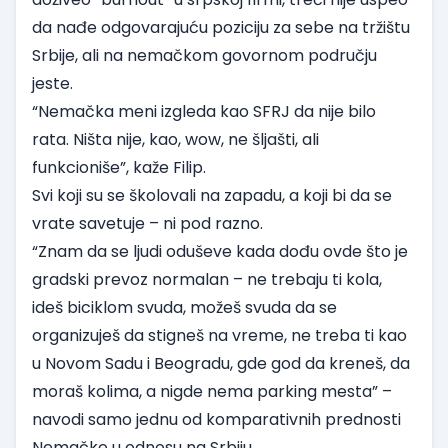
da nađe odgovarajuću poziciju za sebe na tržištu
Srbije, ali na nemačkom govornom području
jeste.
“Nemačka meni izgleda kao SFRJ da nije bilo
rata. Ništa nije, kao, wow, ne šljašti, ali
funkcioniše”, kaže Filip.
Svi koji su se školovali na zapadu, a koji bi da se
vrate savetuje – ni pod razno.
“Znam da se ljudi oduševe kada dođu ovde što je
gradski prevoz normalan – ne trebaju ti kola,
ideš biciklom svuda, možeš svuda da se
organizuješ da stigneš na vreme, ne treba ti kao
u Novom Sadu i Beogradu, gde god da kreneš, da
moraš kolima, a nigde nema parking mesta” –
navodi samo jednu od komparativnih prednosti
Nemačke u odnosu na Srbiju.