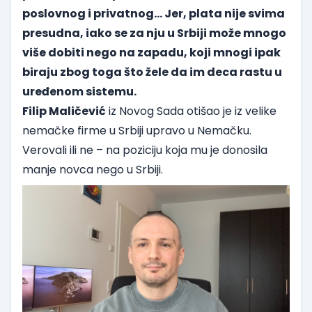
poslovnog i privatnog... Jer, plata nije svima
presudna, iako se za nju u Srbiji može mnogo
više dobiti nego na zapadu, koji mnogi ipak
biraju zbog toga što žele da im deca rastu u
uređenom sistemu.
Filip Maličević
iz Novog Sada otišao je iz velike
nemačke firme u Srbiji upravo u Nemačku.
Verovali ili ne – na poziciju koja mu je donosila
manje novca nego u Srbiji.