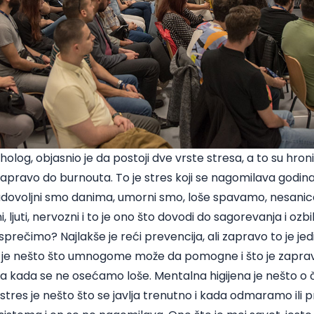
siholog, objasnio je da postoji dve vrste stresa, a to su hroni
zapravo do burnouta. To je stres koji se nagomilava godi
adovoljni smo danima, umorni smo, loše spavamo, nesanic
ljuti, nervozni i to je ono što dovodi do sagorevanja i ozbiljni
prečimo? Najlakše je reći prevencija, ali zapravo to je j
a je nešto što umnogome može da pomogne i što je zapra
da kada se ne osećamo loše. Mentalna higijena je nešto o
 stres je nešto što se javlja trenutno i kada odmaramo ili