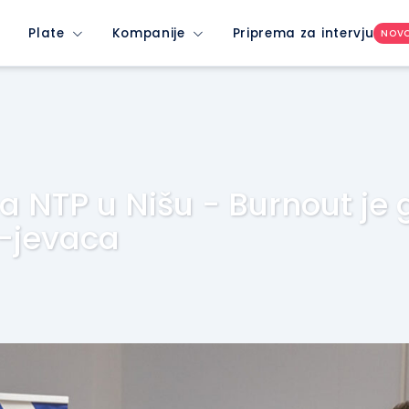
Plate
Kompanije
Priprema za intervju
NOV
a NTP u Nišu - Burnout je
-jevaca