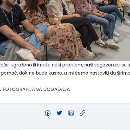
loše, ugroženo ili imate neki problem, naši sagovornici su se
e pomoć, dok ne bude kasno, a mi ćemo nastaviti da širimo
U FOTOGRAFIJA SA DOGAĐAJA