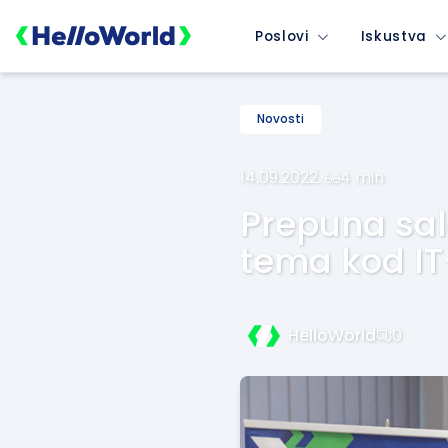
Poslovi
Iskustva
Novosti
14.09.2022.
·
4 min
Prepuna sal
tema kod IT
HelloWorld
0