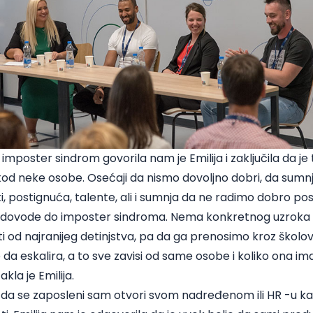
imposter sindrom govorila nam je Emilija i zaključila da j
a kod neke osobe. Osećaji da nismo dovoljno dobri, da sum
i, postignuća, talente, ali i sumnja da ne radimo dobro po
dovode do imposter sindroma. Nema konkretnog uzroka z
 od najranijeg detinjstva, pa da ga prenosimo kroz školov
a eskalira, a to sve zavisi od same osobe i koliko ona ima 
akla je Emilija.
lje da se zaposleni sam otvori svom nadređenom ili HR -u k