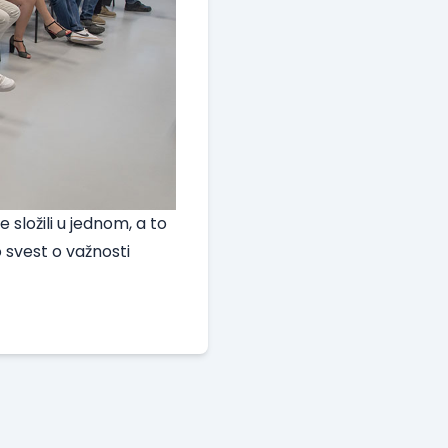
 složili u jednom, a to
 svest o važnosti