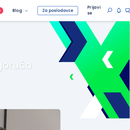
Prijavi
Blog
Za poslodavce
O
se
 goruća