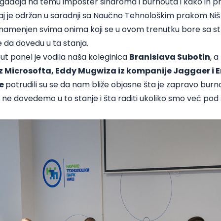
đaja na temu imposter sindroma i burnouta i kako ih prev
đaj je održan u saradnji sa Naučno Tehnološkim prakom Niš i
je namenjen svima onima koji se u ovom trenutku bore sa 
e da dovedu u ta stanja.
put panel je vodila naša koleginica
Branislava Subotin
, a
z Microsofta, Eddy Mugwiza iz kompanije Jaggaer i Em
je
potrudili su se da nam bliže objasne šta je zapravo bur
 ne dovedemo u to stanje i šta raditi ukoliko smo već po