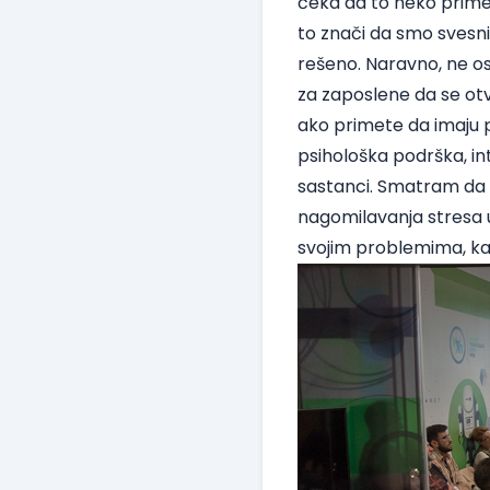
čeka da to neko primet
to znači da smo svesn
rešeno. Naravno, ne os
za zaposlene da se otv
ako primete da imaju p
psihološka podrška, int
sastanci. Smatram da
nagomilavanja stresa 
svojim problemima, kak