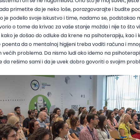
istema i on se ne nagomilava. Ono što je moj savet, jeste d
ada primetite da je neko loše, porazgovarajte i budite po
lo je podelio svoje iskustvo i time, nadamo se, podstakao 
io o tome da krivac za vaše stanje možda i nije to što vi 
i kako je došao do odluke da krene na psihoterapiju, kao i 
 je poenta da o mentalnoj higijeni treba voditi računa i m
ih većih problema. Da nismo ludi ako idemo na psihoterapij
 rešimo sami i da je uvek dobro govoriti o svojim proble