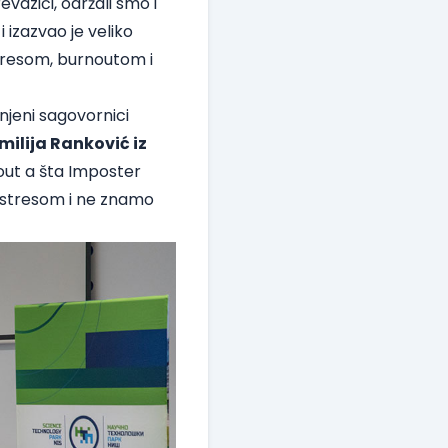
azići, održali smo i
 izazvao je veliko
stresom, burnoutom i
 njeni sagovornici
ilija Ranković iz
nout a šta Imposter
d stresom i ne znamo