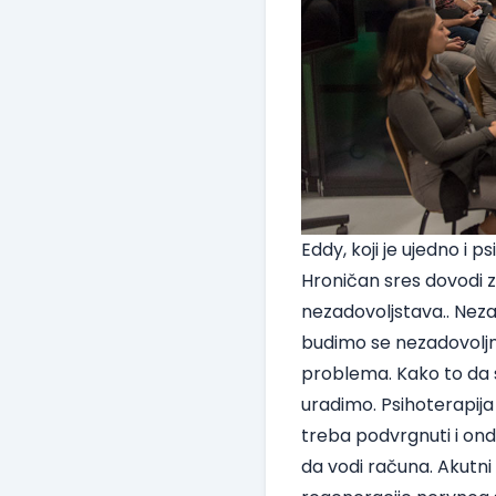
Eddy, koji je ujedno i p
Hroničan sres dovodi 
nezadovoljstava.. Nez
budimo se nezadovoljni, 
problema. Kako to da s
uradimo. Psihoterapij
treba podvrgnuti i on
da vodi računa. Akutni