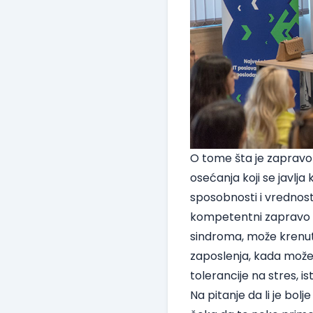
O tome šta je zapravo 
osećanja koji se javlj
sposobnosti i vrednost
kompetentni zapravo 
sindroma, može krenuti
zaposlenja, kada može d
tolerancije na stres, ist
Na pitanje da li je bo