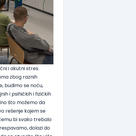
čni i akutni stres.
nama zbog raznih
e, budimo se noću,
h i psihičkih i fizičkih
edino što možemo da
vo rešenje kojem se
 čemu bi svako trebalo
 prespavamo, dolazi do