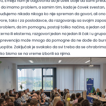
i, Emilija nam je odgovorila da je uvek bolje da sami predu
i da imamo problem, a samim tim, kada je čovek svestan,
uđujemo nikada nikoga ko nije spreman da govori, ali ono 
ore, tako i za poslodavce, da razgovaraju sa svojim zaposl
roblem, da im pomognu, postoji toliko načina, a jedan od 
erna ili eksterna, razgovori jedan na jedan ili čak i u grup
 prevencija može mnogo da pomogne da ne dođe do burno
uopšte. Zaključak je svakako da svi treba da se ohrabri
o bismo se na vreme izborili sa njima.