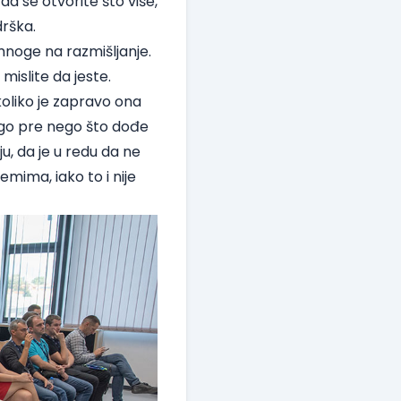
a se otvorite što više,
drška.
mnoge na razmišljanje.
mislite da jeste.
koliko je zapravo ona
nogo pre nego što dođe
u, da je u redu da ne
mima, iako to i nije