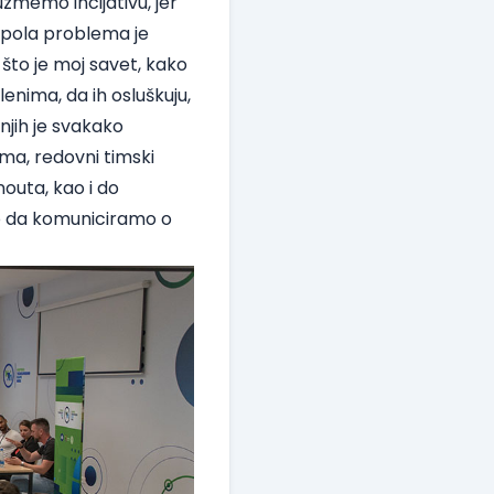
zmemo incijativu, jer
 pola problema je
što je moj savet, kako
enima, da ih osluškuju,
njih je svakako
ama, redovni timski
uta, kao i do
mo da komuniciramo o