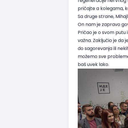
regeneracije nervnog s
pričajte a kolegama, k
Sa druge strane, Mihaj
On nam je zapravo govor
Pričao je o svom putu 
važna. Zaključio je da
do sagorevanja ili nek
možemo sve probleme da
baš uvek lako.