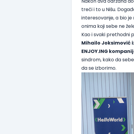
Nakon dva održana doga
treći i to u Nišu. Doga
interesovanje, a bio 
onima koji sebe ne žel
Kao i svaki prethodni 
Mihailo Joksimović i
ENJOY.ING kompani
sindrom, kako da sebe
da se izborimo.