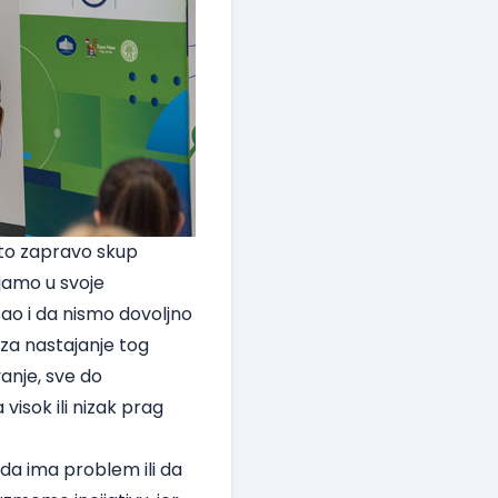
e to zapravo skup
njamo u svoje
sao i da nismo dovoljno
a nastajanje tog
anje, sve do
visok ili nizak prag
ada ima problem ili da