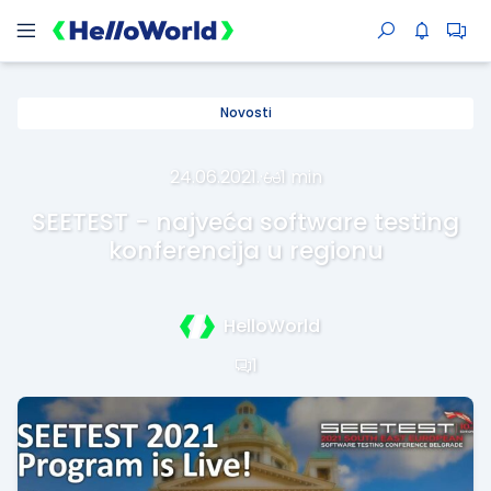
Novosti
24.06.2021.
·
1 min
SEETEST - najveća software testing
konferencija u regionu
HelloWorld
1