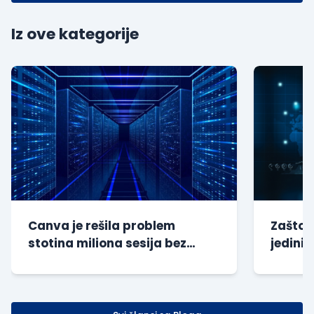
Iz ove kategorije
Canva je rešila problem
Zašto s
stotina miliona sesija bez
jedini 
dodatnog opterećenja baze
kompan