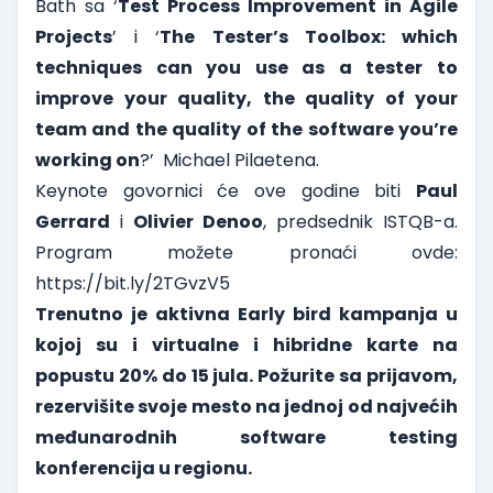
Bath sa ‘
Test Process Improvement in Agile
Projects
’ i ‘
The Tester’s Toolbox: which
techniques can you use as a tester to
improve your quality, the quality of your
team and the quality of the software you’re
working on
?’ Michael Pilaetena.
Keynote govornici će ove godine biti
Paul
Gerrard
i
Olivier Denoo
, predsednik ISTQB-a.
Program možete pronaći ovde:
https://bit.ly/2TGvzV5
Trenutno je aktivna Early bird kampanja u
kojoj su i virtualne i hibridne karte na
popustu 20% do 15 jula. Požurite sa prijavom,
rezervišite svoje mesto na jednoj od najvećih
međunarodnih software testing
konferencija u regionu.