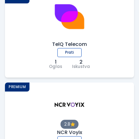
TelQ Telecom
Prati
1
2
Oglas
Iskustva
PREMIUM
2.8
NCR Voyix