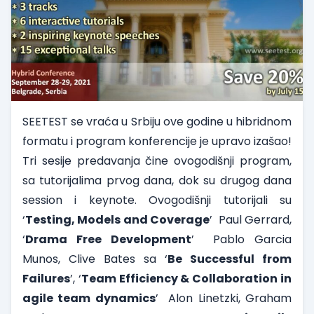
SEETEST se vraća u Srbiju ove godine u hibridnom
formatu i program konferencije je upravo izašao!
Tri sesije predavanja čine ovogodišnji program,
sa tutorijalima prvog dana, dok su drugog dana
session i keynote. Ovogodišnji tutorijali su
‘
Testing, Models and Coverage
’ Paul Gerrard,
‘
Drama Free Development
’ Pablo Garcia
Munos, Clive Bates sa ‘
Be Successful from
Failures
’, ‘
Team Efficiency & Collaboration in
agile team dynamics
’ Alon Linetzki, Graham