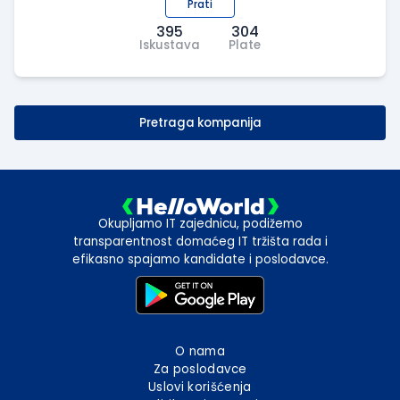
Prati
395
304
Iskustava
Plate
Pretraga kompanija
Okupljamo IT zajednicu, podižemo
transparentnost domaćeg IT tržišta rada i
efikasno spajamo kandidate i poslodavce.
O nama
Za poslodavce
Uslovi korišćenja