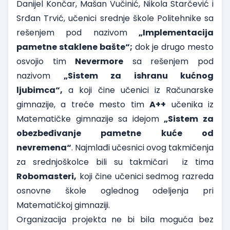
Danijel Končar, Mašan Vučinić, Nikola Starčević i
Srđan Trvić, učenici srednje škole Politehnike sa
rešenjem pod nazivom
„Implementacija
pametne staklene bašte“;
dok je drugo mesto
osvojio tim
Nevermore
sa rešenjem pod
nazivom
„Sistem za ishranu kućnog
ljubimca“,
a koji čine učenici iz Računarske
gimnazije, a treće mesto tim
A++
učenika iz
Matematičke gimnazije sa idejom
„Sistem za
obezbeđivanje pametne kuće od
nevremena“
. Najmlađi učesnici ovog takmičenja
za srednjoškolce bili su takmičari iz tima
Robomasteri,
koji čine učenici sedmog razreda
osnovne škole oglednog odeljenja pri
Matematičkoj gimnaziji.
Organizacija projekta ne bi bila moguća bez