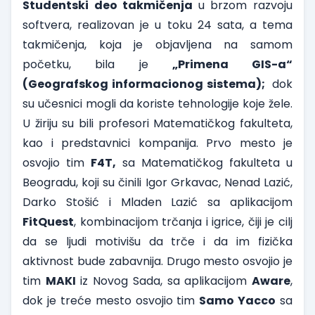
Studentski deo takmičenja
u brzom razvoju
softvera, realizovan je u toku 24 sata, a tema
takmičenja, koja je objavljena na samom
početku, bila je
„Primena GIS-a“
(Geografskog
informacionog sistema);
dok
su učesnici mogli da koriste tehnologije koje žele.
U žiriju su bili profesori Matematičkog fakulteta,
kao i predstavnici kompanija. Prvo mesto je
osvojio tim
F4T,
sa Matematičkog fakulteta u
Beogradu, koji su činili Igor Grkavac, Nenad Lazić,
Darko Stošić i Mladen Lazić sa aplikacijom
FitQuest
, kombinacijom trčanja i igrice, čiji je cilj
da se ljudi motivišu da trče i da im fizička
aktivnost bude zabavnija. Drugo mesto osvojio je
tim
MAKI
iz Novog Sada, sa aplikacijom
Aware
,
dok je treće mesto osvojio tim
Samo Yacco
sa