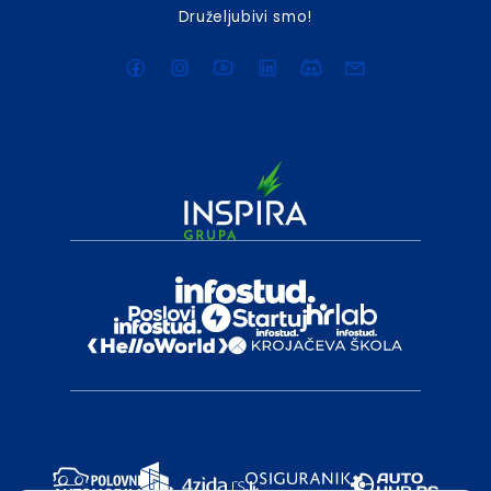
Druželjubivi smo!