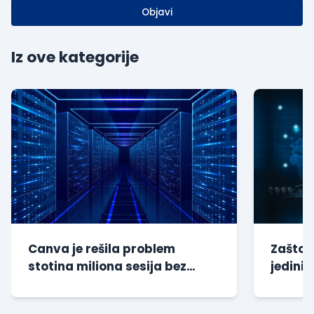
Objavi
Iz ove kategorije
Canva je rešila problem
Zašto s
stotina miliona sesija bez
jedini 
dodatnog opterećenja baze
kompan