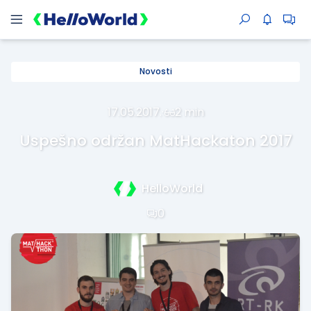
Novosti
17.05.2017.
·
2 min
Uspešno održan MatHackaton 2017
HelloWorld
0