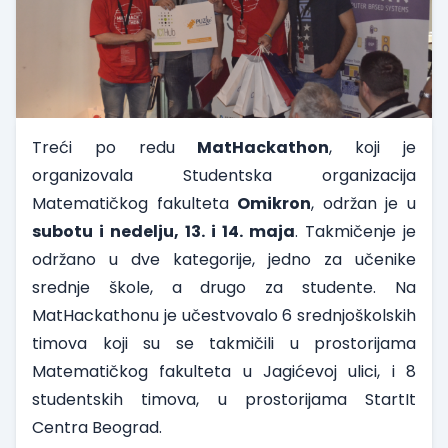
Treći po redu
MatHackathon
, koji je
organizovala Studentska organizacija
Matematičkog fakulteta
Omikron
, održan je u
subotu i nedelju, 13. i 14. maja
. Takmičenje je
održano u dve kategorije, jedno za učenike
srednje škole, a drugo za studente. Na
MatHackathonu je učestvovalo 6 srednjoškolskih
timova koji su se takmičili u prostorijama
Matematičkog fakulteta u Jagićevoj ulici, i 8
studentskih timova, u prostorijama StartIt
Centra Beograd.