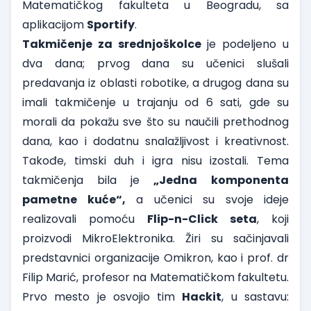
Matematičkog fakulteta u Beogradu, sa
aplikacijom
Sportify
.
Takmičenje za srednjoškolce
je podeljeno u
dva dana; prvog dana su učenici slušali
predavanja iz oblasti robotike, a drugog dana su
imali takmičenje u trajanju od 6 sati, gde su
morali da pokažu sve što su naučili prethodnog
dana, kao i dodatnu snalažljivost i kreativnost.
Takođe, timski duh i igra nisu izostali. Tema
takmičenja bila je
„Jedna
komponenta
pametne kuće“,
a učenici su svoje ideje
realizovali pomoću
Flip-n-Click seta
, koji
proizvodi MikroElektronika. Žiri su sačinjavali
predstavnici organizacije Omikron, kao i prof. dr
Filip Marić, profesor na Matematičkom fakultetu.
Prvo mesto je osvojio tim
Hackit
, u sastavu: