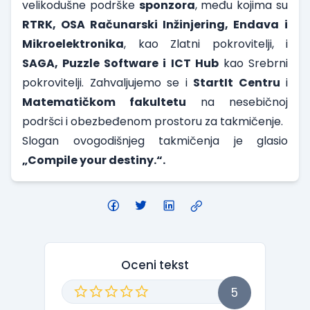
velikodušne podrške
sponzora
, među kojima su
RTRK, OSA Računarski Inžinjering, Endava
i
Mikroelektronika
, kao Zlatni pokrovitelji, i
SAGA, Puzzle Software i ICT Hub
kao Srebrni
pokrovitelji. Zahvaljujemo se i
StartIt Centru
i
Matematičkom fakultetu
na nesebičnoj
podršci i obezbeđenom prostoru za takmičenje.
Slogan ovogodišnjeg takmičenja je glasio
„Compile your destiny.“.
Oceni tekst
5