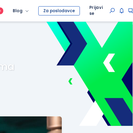
Prijavi
Blog
Za poslodavce
O
se
oma