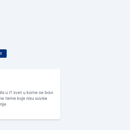
d
la u IT svet u kome se bavi
ne teme koje nisu suviše
anje.