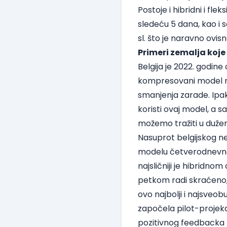
Postoje i hibridni i fl
sledeću 5 dana, kao i 
sl. što je naravno ovisn
Primeri zemalja koje
Belgija je 2022. godi
kompresovani model rad
smanjenja zarade. Ipak
koristi ovaj model, a 
možemo tražiti u duž
Nasuprot belgijskog n
modelu četverodnevne r
najsličniji je hibrid
petkom radi skraćeno, il
ovo najbolji i najsveob
započela pilot-projek
pozitivnog feedbacka k