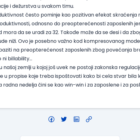
cije i dežurstva u svakom timu.
uktivnost često pominje kao pozitivan efekat skraćenja 
oduktivnosti, odnosno do preopterećenosti zaposlenih je
ad mora da se uradi za 32. Takođe može da se desi i da zbo
 bude niži. Ovo je posebno važno kod kompresovanog mode
a paziti na preopterećenost zaposlenih zbog povećanja br
 billability...
u našoj zemlji u kojoj još uvek ne postoji zakonska regulaci
 u propise koje treba ispoštovati kako bi cela stvar bila le
a radna nedelja čini se kao win-win i za zaposlene i za po