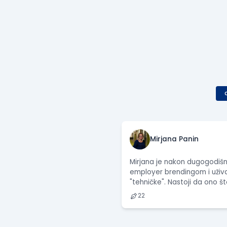
Mirjana Panin
Mirjana je nakon dugogodišn
employer brendingom i uživa 
"tehničke". Nastoji da ono š
22