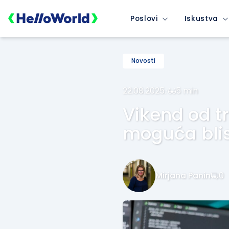
Poslovi
Iskustva
Novosti
22.08.2025.
·
5 min
Vikend od tr
moguća bli
Mirjana Panin
0