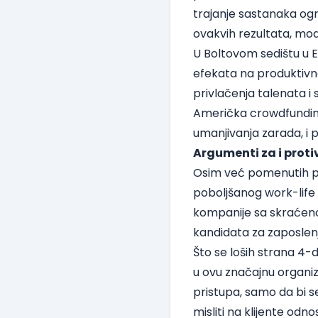
trajanje sastanaka ogr
ovakvih rezultata, model
U Boltovom sedištu u E
efekata na produktivno
privlačenja talenata i
Američka crowdfunding
umanjivanja zarada, i p
Argumenti za i proti
Osim već pomenutih pov
poboljšanog work-life
kompanije sa skraćeno
kandidata za zaposlenje,
Što se loših strana 4-d
u ovu značajnu organiz
pristupa, samo da bi s
misliti na klijente odn