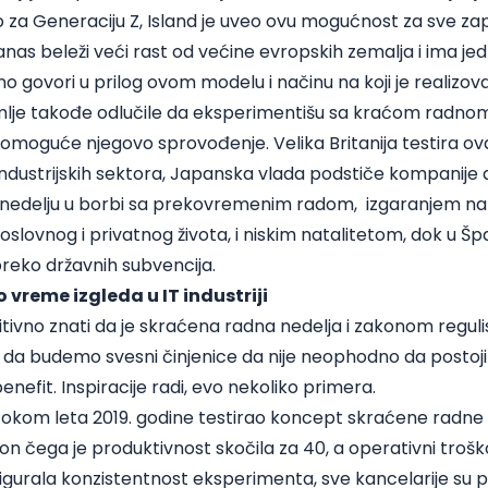
 za Generaciju Z, Island je uveo ovu mogućnost za sve zap
nas beleži veći rast od većine evropskih zemalja i ima jed
o govori u prilog ovom modelu i načinu na koji je realizov
emlje takođe odlučile da eksperimentišu sa kraćom radn
omoguće njegovo sprovođenje. Velika Britanija testira ov
h industrijskih sektora, Japanska vlada podstiče kompanije
nedelju u borbi sa prekovremenim radom, izgaranjem n
lovnog i privatnog života, i niskim natalitetom, dok u Špa
preko državnih subvencija.
vreme izgleda u IT industriji
tivno znati da je skraćena radna nedelja i zakonom regu
 i da budemo svesni činjenice da nije neophodno da postoj
nefit. Inspiracije radi, evo nekoliko primera.
tokom leta 2019. godine testirao koncept skraćene radne 
n čega je produktivnost skočila za 40, a operativni trošk
osigurala konzistentnost eksperimenta, sve kancelarije su