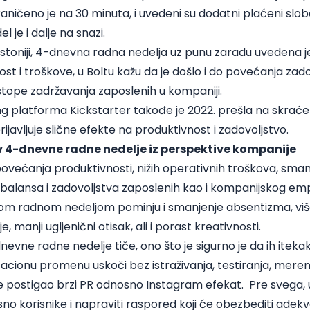
aničeno je na 30 minuta, i uvedeni su dodatni plaćeni slo
 je i dalje na snazi.
stoniji, 4-dnevna radna nedelja uz punu zaradu uvedena je
st i troškove, u Boltu kažu da je došlo i do povećanja zado
 stope zadržavanja zaposlenih u kompaniji.
 platforma Kickstarter takođe je 2022. prešla na skraće
rijavljuje slične efekte na produktivnost i zadovoljstvo.
v 4-dnevne radne nedelje iz perspektive kompanije
ećanja produktivnosti, nižih operativnih troškova, smanj
 balansa i zadovoljstva zaposlenih kao i kompanijskog em
m radnom nedeljom pominju i smanjenje absentizma, više 
 manji ugljenični otisak, ali i porast kreativnosti.
nevne radne nedelje tiče, ono što je sigurno je da ih iteka
acionu promenu uskoči bez istraživanja, testiranja, meren
e postigao brzi PR odnosno Instagram efekat. Pre svega, u 
osno korisnike i napraviti raspored koji će obezbediti adek