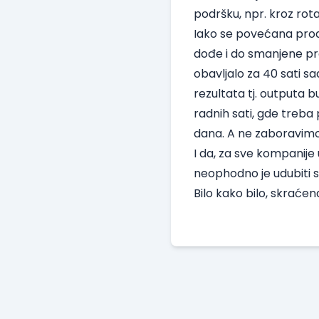
podršku, npr. kroz rota
Iako se povećana prod
dođe i do smanjene pr
obavljalo za 40 sati s
rezultata tj. outputa
radnih sati, gde treb
dana. A ne zaboravimo ni
I da, za sve kompanije 
neophodno je udubiti se
Bilo kako bilo, skraćen