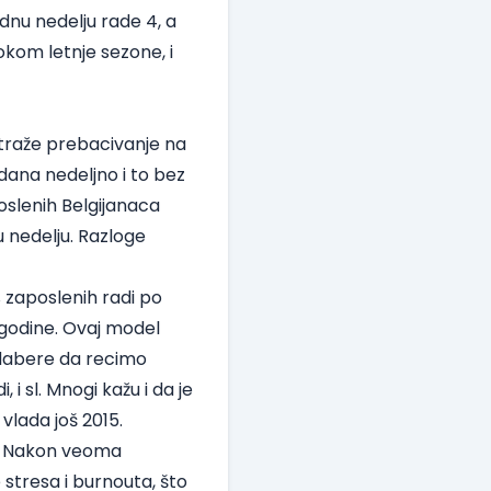
ednu nedelju rade 4, a
kom letnje sezone, i
atraže prebacivanje na
dana nedeljno i to bez
oslenih Belgijanaca
 nedelju. Razloge
zaposlenih radi po
 godine. Ovaj model
odabere da recimo
 i sl. Mnogi kažu i da je
vlada još 2015.
h. Nakon veoma
 stresa i burnouta, što