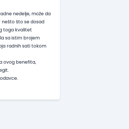
radne nedelje, može da
r nešto što se dosad
g toga kvalitet
la sa istim brojem
oja radnih sati tokom
ja ovog benefita,
git.
slodavce.