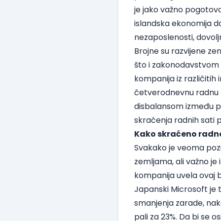
je jako važno pogotovo
islandska ekonomija da
nezaposlenosti, dovoljn
Brojne su razvijene z
što i zakonodavstvom 
kompanija iz različiti
četverodnevnu radnu 
disbalansom između pos
skraćenja radnih sati 
Kako skraćeno radno 
Svakako je veoma pozi
zemljama, ali važno je
kompanija uvela ovaj be
Japanski Microsoft je 
smanjenja zarade, nako
pali za 23%. Da bi se 