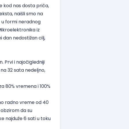
e kod nas dosta priča,
ksta, naišli smo na
to u formi neradnog
ikroelektronika
iz
i dan nedostižan cilj,
Prvi i najočigledniji
na 32 sata nedeljno,
e za 80% vremena i 100%
pno radno vreme od 40
s obzirom da su
 najduže 6 sati u toku