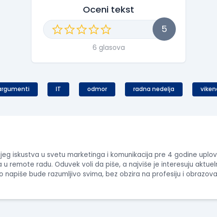
Oceni tekst
5
6 glasova
argumenti
IT
odmor
radna nedelja
viken
jeg iskustva u svetu marketinga i komunikacija pre 4 godine uplovi
u remote radu. Oduvek voli da piše, a najviše je interesuju aktuel
to napiše bude razumljivo svima, bez obzira na profesiju i obrazov