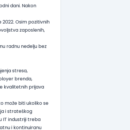
bodni dani. Nakon
 2022. Osim pozitivnih
voljstva zaposlenih,
nu radnu nedelju bez
enja stresa,
ployer brenda,
kvalitetnih prijava
ko može biti ukoliko se
ja i strateškog
IT industriji treba
vatnu i kontinuiranu