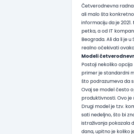
Četverodnevna radna n
ali malo šta konkretno
informaciju da je 2021.
petka, a od IT kompani
Beograda. Ali da li je u
realno očekivati ovak
Modeli četverodnevn
Postoji nekoliko opcija
primer je standardni 
što podrazumeva da se
Ovaj se model često op
produktivnosti. Ovo je
Drugi model je tzv. k
sati nedeljno, što bi 
istraživanja
pokazala da
dana, upitno je koliko