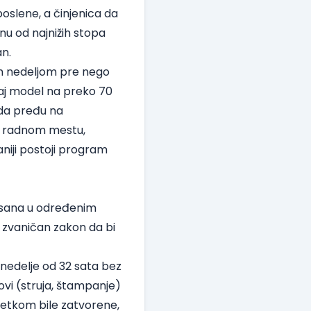
oslene, a činjenica da
nu od najnižih stopa
an.
om nedeljom pre nego
aj model na preko 70
 da pređu na
a radnom mestu,
niji postoji program
lisana u određenim
i zvaničan zakon da bi
nedelje od 32 sata bez
ovi (struja, štampanje)
 petkom bile zatvorene,