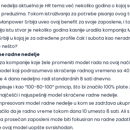
edelja aktuelna je HR tema već nekoliko godina o kojoj s
 preduzima. Tokom istraživanja za potrebe pisanja ovog te
Manpower Srbija
uveo ovaj benefit za svoje zaposlene, i 
ja istu stvar je nekoliko godina kasnije uradila kompanija
M
 Srbiji u kojoj je za određene profile čak i subota kao neradn
o nešto?
e radne nedelje
 za kompanije koje žele promeniti model rada na ovaj način. 
model koji podrazumeva skraćenje radnog vremena sa 40 
 4 dana nedeljno radi standardnih 8 sati dnevno.
isuje i kao “100-80-100” princip, što bi značilo 100% plat
 najčešći i najuspešniji model skraćene radne nedelje.
ompresovani model radne nedelje u kom se zadržava uku
značilo da je radno vreme tokom dana 10 umesto 8 sati. Ali 
 prosečan zaposleni može biti fokusiran na radne zadatke
 je ovaj model uopšte svrsishodan.