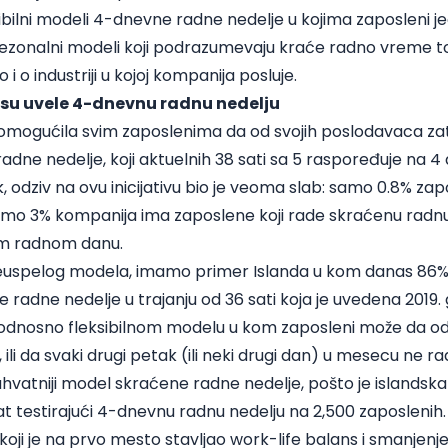
eksibilni modeli 4-dnevne radne nedelje u kojima zaposleni j
sezonalni modeli koji podrazumevaju kraće radno vreme to
o i o industriji u kojoj kompanija posluje.
 su uvele 4-dnevnu radnu nedelju
ne omogućila svim zaposlenima da od svojih poslodavaca z
ne nedelje, koji aktuelnih 38 sati sa 5 raspoređuje na 4 
, odziv na ovu inicijativu bio je veoma slab: samo 0.8% zap
samo 3% kompanija ima zaposlene koji rade skraćenu radnu
em radnom danu.
euspelog modela, imamo primer Islanda u kom danas 86% 
adne nedelje u trajanju od 36 sati koja je uvedena 2019.
nom odnosno fleksibilnom modelu u kom zaposleni može da 
i da svaki drugi petak (ili neki drugi dan) u mesecu ne radi,
uhvatniji model skraćene radne nedelje, pošto je islandska 
at testirajući 4-dnevnu radnu nedelju na 2,500 zaposleni
oji je na prvo mesto stavljao work-life balans i smanjenje