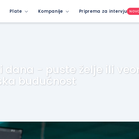
Plate
Kompanije
Priprema za intervju
NOV
i dana - puste želje ili ve
ska budućnost