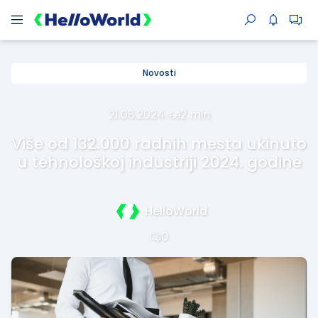
Novosti
21.08.2024.
·
2 min
Više od 132.000 radnih mesta ukinuto
u tehnološkoj industriji 2024. godine
HelloWorld
0