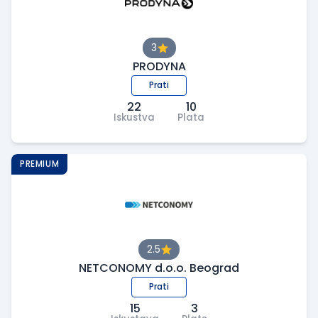
3
PRODYNA
Prati
22
10
Iskustva
Plata
PREMIUM
2.5
NETCONOMY d.o.o. Beograd
Prati
15
3