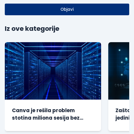
Objavi
Iz ove kategorije
Canva je rešila problem
Zašto s
stotina miliona sesija bez
jedini 
dodatnog opterećenja baze
kompan