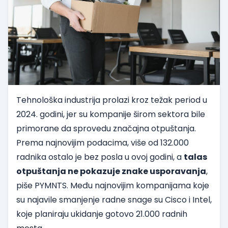
Tehnološka industrija prolazi kroz težak period u
2024. godini, jer su kompanije širom sektora bile
primorane da sprovedu značajna otpuštanja.
Prema najnovijim podacima, više od 132.000
radnika ostalo je bez posla u ovoj godini, a
talas
otpuštanja ne pokazuje znake usporavanja
,
piše PYMNTS
. Među najnovijim kompanijama koje
su najavile smanjenje radne snage su Cisco i Intel,
koje planiraju ukidanje gotovo 21.000 radnih