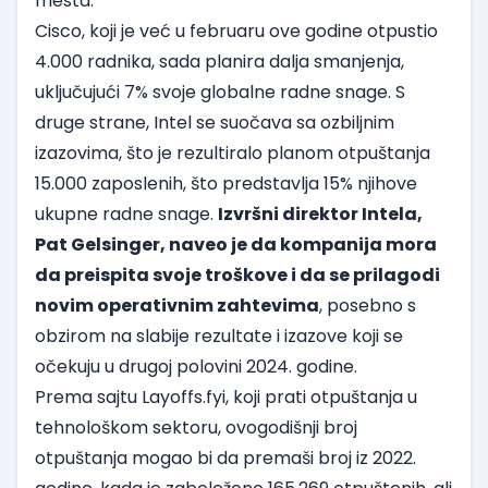
mesta.
Cisco, koji je već u februaru ove godine otpustio
4.000 radnika, sada planira dalja smanjenja,
uključujući 7% svoje globalne radne snage. S
druge strane, Intel se suočava sa ozbiljnim
izazovima, što je rezultiralo planom otpuštanja
15.000 zaposlenih, što predstavlja 15% njihove
ukupne radne snage.
Izvršni direktor Intela,
Pat Gelsinger, naveo je da kompanija mora
da preispita svoje troškove i da se prilagodi
novim operativnim zahtevima
, posebno s
obzirom na slabije rezultate i izazove koji se
očekuju u drugoj polovini 2024. godine.
Prema sajtu
Layoffs.fyi
, koji prati otpuštanja u
tehnološkom sektoru, ovogodišnji broj
otpuštanja mogao bi da premaši broj iz 2022.