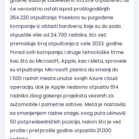
godine, kada je zabeleženo 165.269 otpuštenih, ali
će verovatno ostati ispod prošlogodišnjih
264.220 otpuštanja. Posebno su pogođene
kompanije iz oblasti hardvera, koje su do sada
otpustile više od 24.700 radnika, što već
premašuje broj otpuštanja iz cele 2023. godine.
Pored ovih kompanija, i druge tehnološke firme
kao što su Microsoft, Apple, kao i Meta, sprovele
su otpuštanja. Microsoft planira da smanji do
1.500 radnih mesta unutar svojih Azure cloud
operacija, dok je Apple nedavno otpustio 614
radnika zbog gašenja projekata vezanih za
automobile i pametne satove. Meta je nastavila
sa smanjenjem radne snage, ovog puta ukinuvši
50 potpredsedničkih pozicija, nakon što je već
prošle i pretprošle godine otpustila 21.000