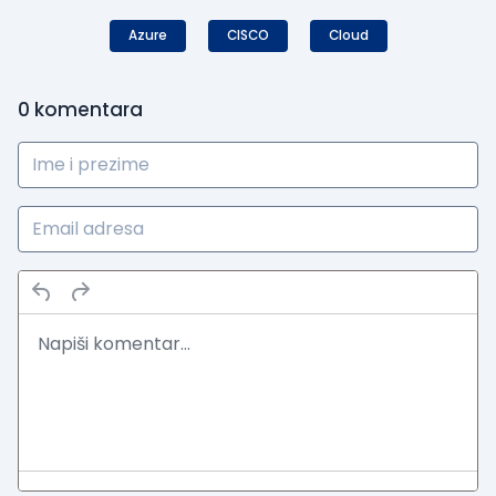
Azure
CISCO
Cloud
0
komentara