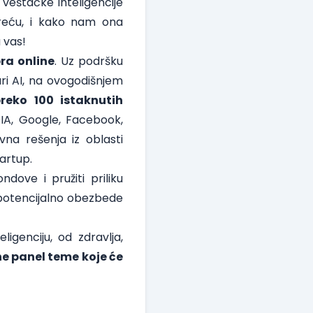
veštačke inteligencije
sreću, i kako nam ona
 vas!
bra online
. Uz podršku
ri AI, na ovogodišnjem
reko 100 istaknutih
IA, Google, Facebook,
na rešenja iz oblasti
tartup.
dove i pružiti priliku
i potencijalno obezbede
igenciju, od zdravlja,
ne panel teme koje će