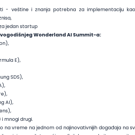
ti - veštine i znanja potrebna za implementaciju kao 
nisa,
 za jedan startup
ovogodišnjeg Wonderland AI Summit-a:
on),
rmula E),
sung SDS),
A),
e),
g AI),
ens),
 i mnogi drugi.
o na vreme na jednom od najinovativnijih događaja na sve