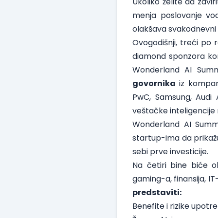
Ukoliko želite da zavi
menja poslovanje vod
olakšava svakodnevni 
Ovogodišnji, treći po
diamond sponzora komp
Wonderland AI Summ
govornika
iz kompani
PwC, Samsung, Audi A
veštačke inteligencije 
Wonderland AI Summit 
startup-ima da prikažu
sebi prve investicije.
Na četiri bine biće o
gaming-a, finansija, IT
predstaviti:
Benefite i rizike upotr