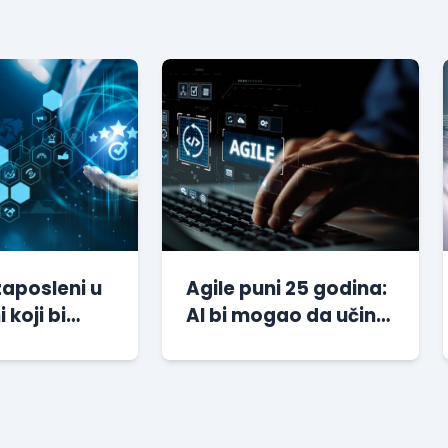
zaposleni u
Agile puni 25 godina:
i koji bi
AI bi mogao da učini
li svoje
ovu metodologiju
e
važnijom nego ikada