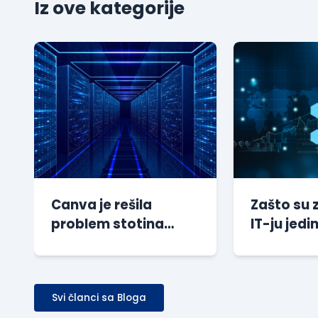
Iz ove kategorije
Canva je rešila
Zašto su 
problem stotina
IT-ju jedin
miliona sesija bez
preporuči
dodatnog
kompanij
opterećenja baze
Svi članci sa Bloga