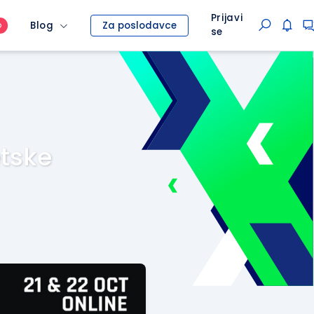
Prijavi
Blog
Za poslodavce
O
se
tske