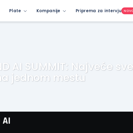
Plate
Kompanije
Priprema za intervju
NOV
 AI SUMMIT: Najveće sve
na jednom mestu