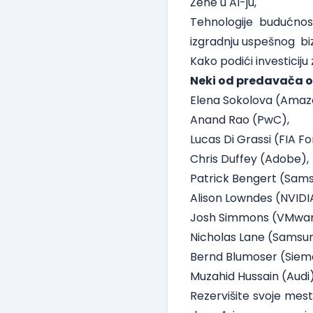
Žene u AI-ju,
Tehnologije budućnos
izgradnju uspešnog biz
Kako podići investiciju
Neki od predavača 
Elena Sokolova (Amaz
Anand Rao (PwC),
Lucas Di Grassi (FIA Fo
Chris Duffey (Adobe),
Patrick Bengert (Sam
Alison Lowndes (NVIDI
Josh Simmons (VMwar
Nicholas Lane (Samsun
Bernd Blumoser (Siem
Muzahid Hussain (Audi)
Rezervišite svoje mest