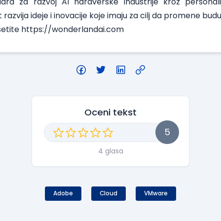
lara za razvoj AI hardverske industrije kroz personali
azvija ideje i inovacije koje imaju za cilj da promene bud
osetite https://wonderlandai.com
Oceni tekst
5
4 glasa
Adobe
Cloud
VMware