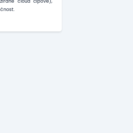
zirane cloud čipove),
ućnost.