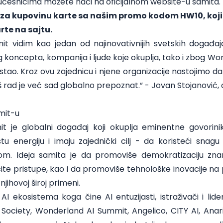
 učesnicima možete naći na
oficijalnom website-u samita
 za kupovinu karte sa našim promo kodom HW10, koji
rte na sajtu
.
t vidim kao jedan od najinovativnijih svetskih događ
og koncepta, kompanija i ljude koje okuplja, tako i zbog Wo
astao. Kroz ovu zajednicu i njene organizacije nastojimo da
š rad je već sad globalno prepoznat.” - Jovan Stojanović
mit-u
 je globalni događaj koji okuplja eminentne govorinik
tu energiju i imaju zajednički cilj - da koristeći snagu
om. Ideja samita je da promoviše demokratizaciju zna
ičite pristupe, kao i da promoviše tehnološke inovacije na
jihovoj široj primeni.
ekosistema koga čine AI entuzijasti, istraživači i lider
 Society, Wonderland AI Summit, Angelico, CITY AI, Anari