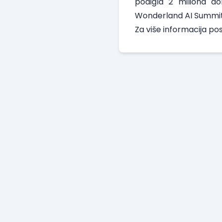
podigla 2 miliona do
Wonderland AI Summit r
Za više informacija p