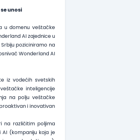
.
 se unosi
aja u domenu veštačke
nderland AI zajednice u
 Srbiju poziciniramo na
, osnivač Wonderland AI
e iz vodećih svetskih
 veštačke inteligencije
nja na polju veštačke
 proaktivan i inovativan
i na različitim poljima
 AI (kompaniju koja je