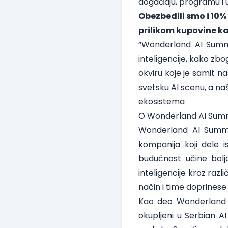
događaju, programu i
Obezbedili smo i 10%
prilikom
kupovine ka
“Wonderland AI Summi
inteligencije, kako zb
okviru koje je samit n
svetsku AI scenu, a na
ekosistema
O Wonderland AI Sum
Wonderland AI Summit
kompanija koji dele is
budućnost učine bolj
inteligencije kroz razl
način i time doprinese n
Kao deo Wonderland AI 
okupljeni u Serbian AI