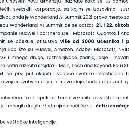
rite u sasvim novu dimenziju i saznate kako se uz pomoć 
ećih svetskih korporacija, sa kojim se izazovima su
život, onda je Wonderland AI Summit 2021 pravo mesto za
 redu Wonderland AI Summit će se održati
21. i 22. okto
anije Huawei i partnera Dell, Microsoft, Quantox i Ana
it se očekuje prisustvo
više od 2000 učesnika i p
ja kao što su Huawei, Amazon, Adobe, Microsoft, NVID
G i mnoge druge, razmenjivaće znanja, ideje i inovativ
na četiri različita stejdža - Main, Tech and Beyond, Edu i S
će prvi put okupiti i vodeće svetske investicione fon
 svoja inovativna rešenja i nove ideje, budu prepoznati 
buhvaćen širok spektar tema vezanih za veštačku intel
-ja i mnogih drugih. Među njima naći će se i
četiri značaj
ebe veštačke inteligencije,