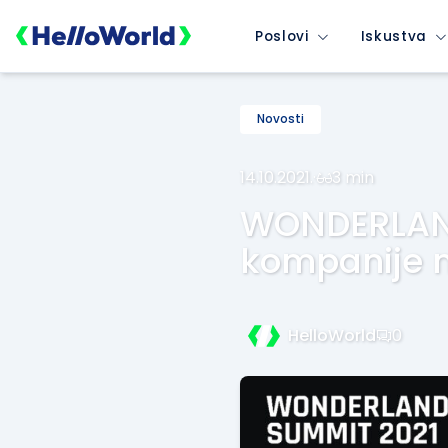
Poslovi
Iskustva
Novosti
14.10.2021.
·
3 min
WONDERLAND
kompanije 
HelloWorld
0