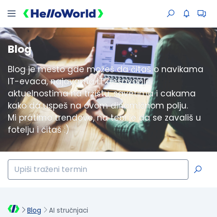
Blog
Blog je mesto gde možeš da čitaš o navikama
IT-evaca, najavama IT dešavanja,
aktuelnostima na tržištu, savetima i cakama
kako da uspeš na ovom dinamičnom polju.
Mi pratimo trendove, na tebi je da se zavališ u
fotelju i čitaš :)
Blog
AI stručnjaci