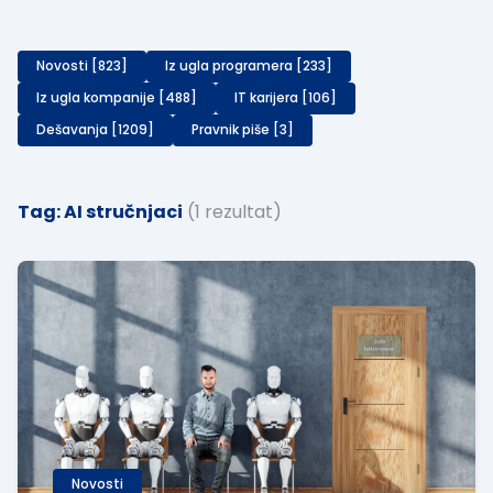
Novosti [823]
Iz ugla programera [233]
Iz ugla kompanije [488]
IT karijera [106]
Dešavanja [1209]
Pravnik piše [3]
Tag: AI stručnjaci
(1 rezultat)
Novosti