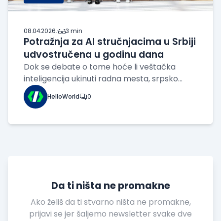
08.04.2026.
·
3 min
Potražnja za AI stručnjacima u Srbiji
udvostručena u godinu dana
Dok se debate o tome hoće li veštačka
inteligencija ukinuti radna mesta, srpsko
tržište rada šalje drugačiju poruku. Podaci
HelloWorld
0
HelloWorld sajta pokazuju da je potražnja za
AI stručnjacima u 2025. godini porasla za više
od 80% u poređenju sa 2024. Apsolutne b
Da ti ništa ne promakne
Ako želiš da ti stvarno ništa ne promakne,
prijavi se jer šaljemo newsletter svake dve