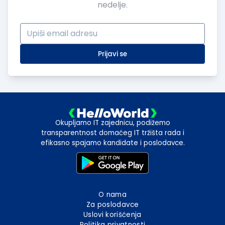
nedelje.
Prijavi se
Okupljamo IT zajednicu, podižemo
transparentnost domaćeg IT tržišta rada i
efikasno spajamo kandidate i poslodavce.
O nama
Za poslodavce
Uslovi korišćenja
Politika privatnosti