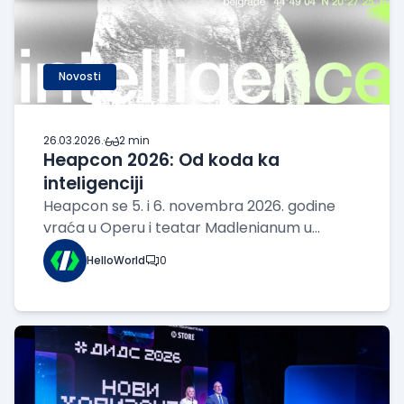
Novosti
26.03.2026.
·
2 min
Heapcon 2026: Od koda ka
inteligenciji
Heapcon se 5. i 6. novembra 2026. godine
vraća u Operu i teatar Madlenianum u
Beogradu u svom osmom izdanju. Ove
HelloWorld
0
godine, konferencija se tematski fokusira na
jednu reč: Inteligencija. Kako alati zasnovani
na veštačkoj inteligenciji sve
više automatizuju