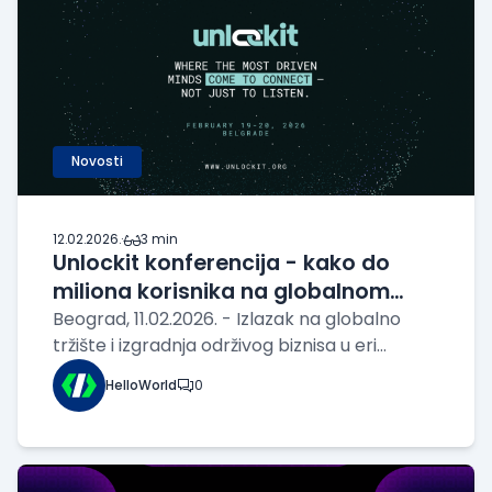
Novosti
12.02.2026.
·
3 min
Unlockit konferencija - kako do
miliona korisnika na globalnom
tržištu
Beograd, 11.02.2026. - Izlazak na globalno
tržište i izgradnja održivog biznisa u eri
veštačke inteligencije postaju ključni izazovi
HelloWorld
0
za osnivače i kompanije širom sveta, kao i u
domaćem ekosistemu. Unlockit konferencija
koja se održava 19. i 20. februara