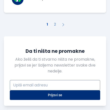
konferencije, najveće interne inicijative u
okviru kompanije TX Services, Beograd će 23.
oktobra 2025. biti domaćin prvog izdanja
Cognit
1
2
Da ti ništa ne promakne
Ako želiš da ti stvarno ništa ne promakne,
prijavi se jer šaljemo newsletter svake dve
nedelje.
Prijavi se