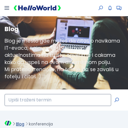
Blog
Blog je mesto gde možeš da čitaš o navikama
IT-evaca, najavama IT dešavanja,
aktuelnostima na tržištu, savetima i cakama
kako da uspeš na ovom dinamičnom polju.
Mi pratimo trendove, na tebi je da se zavališ u
fotelju i čitaš :)
Blog
konferencija