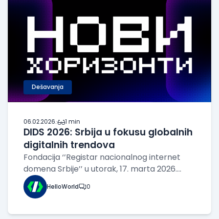
Dešavanja
06.02.2026.
·
1 min
DIDS 2026: Srbija u fokusu globalnih
digitalnih trendova
Fondacija ‘’Registar nacionalnog internet
domena Srbije’’ u utorak, 17. marta 2026.
godine u Domu omladine Beograda
HelloWorld
0
organizuje konferenciju Dan internet
domena Srbije - DIDS 2026. Konferencija
DIDS 2026, pod sloganom „Novi horizonti“