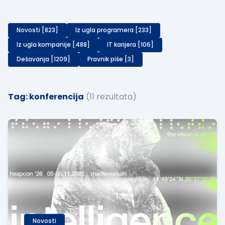
Novosti [823]
Iz ugla programera [233]
Iz ugla kompanije [488]
IT karijera [106]
Dešavanja [1209]
Pravnik piše [3]
Tag: konferencija
(11 rezultata)
Novosti