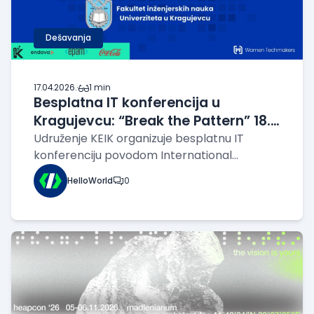
Dešavanja
17.04.2026.
·
1 min
Besplatna IT konferencija u
Kragujevcu: “Break the Pattern” 18.
aprila od 10h
Udruženje KEIK organizuje besplatnu IT
konferenciju povodom International
Women’s Day 2026, koja će se održati 18.
HelloWorld
0
aprila od 10h na Fakultetu inženjerskih nauka
Univerziteta u Kragujevcu. Događaj se
realizuje uz podršku Fakulteta inženjerskih
nauka kao