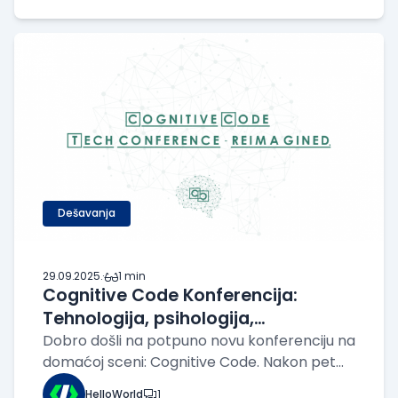
poslovanja, koji su imali uspešne globalne
exit-e i predstavnike VC fondova koji u
Dešavanja
29.09.2025.
·
1 min
Cognitive Code Konferencija:
Tehnologija, psihologija,
neuronauke i kreativnost – na
Dobro došli na potpuno novu konferenciju na
domaćoj sceni: Cognitive Code. Nakon pet
jednom mestu
godina uspešnog održavanja TXS
HelloWorld
1