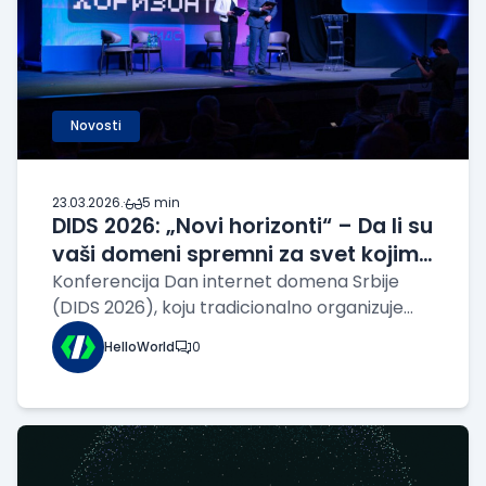
Novosti
23.03.2026.
·
5 min
DIDS 2026: „Novi horizonti“ – Da li su
vaši domeni spremni za svet kojim
upravlja veštačka inteligencija?
Konferencija Dan internet domena Srbije
(DIDS 2026), koju tradicionalno organizuje
Fondacija „Registar nacionalnog internet
HelloWorld
0
domena Srbije” (RNIDS), održana je 17. marta
u Beogradu pod sloganom „Novi horizonti”.
Ovaj događaj okupio je vodeće domaće i
svets