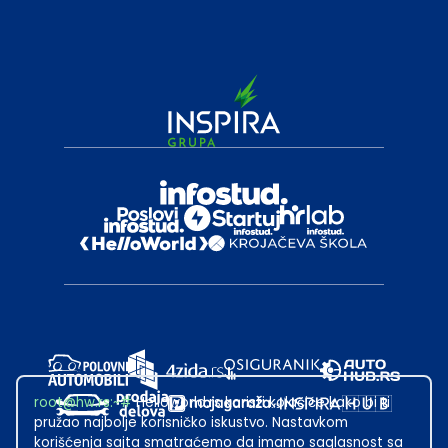
root@hw.rs
:~#
Helloworld.rs koristi kolačiće kako bi ti
pružao najbolje korisničko iskustvo. Nastavkom
korišćenja sajta smatraćemo da imamo saglasnost sa