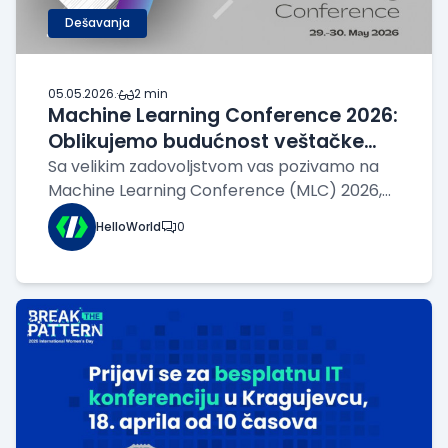
Dešavanja
05.05.2026.
·
2 min
Machine Learning Conference 2026:
Oblikujemo budućnost veštačke
inteligencije u Subotici
Sa velikim zadovoljstvom vas pozivamo na
Machine Learning Conference (MLC) 2026,
koja će i ove godine okupiti vrhunske
HelloWorld
0
stručnjake, istraživače i biznis lidere. Bilo da
ste ekspert u oblasti nauke o podacima,
tehnološki inovator ili poslovni lider koji