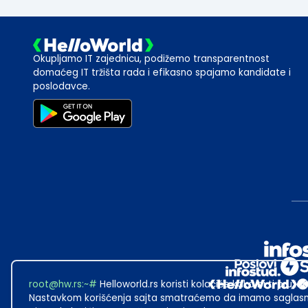
Okupljamo IT zajednicu, podižemo transparentnost
domaćeg IT tržišta rada i efikasno spajamo kandidate i
poslodavce.
root@hw.rs
:~#
Helloworld.rs koristi kolačiće kako bi ti pružao
Nastavkom korišćenja sajta smatraćemo da imamo saglasno