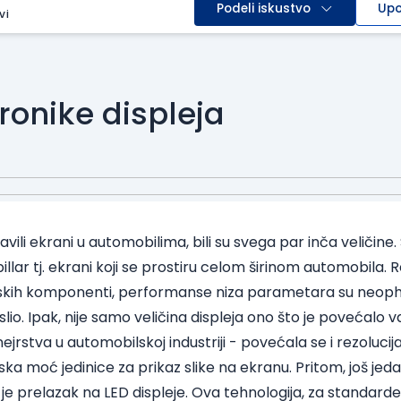
Podeli iskustvo
Upo
vi
ronike displeja
avili ekrani u automobilima, bili su svega par inča veličine.
to pillar tj. ekrani koji se prostiru celom širinom automobila
skih komponenti, performanse niza parametara su neopho
lio. Ipak, nije samo veličina displeja ono što je povećalo v
jrstva u automobilskoj industriji - povećala se i rezolucij
a moć jedinice za prikaz slike na ekranu. Pritom, još jeda
 je prelazak na LED displeje. Ova tehnologija, za standar