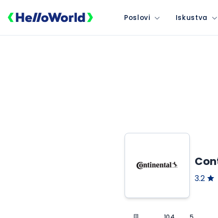
Poslovi
Iskustva
Con
3.2
104
5