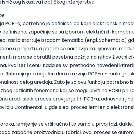
orisničkog iskustva i optičkog inženjerstva.
če
ja PCB-a, potrebno je definisati od kojih elektronskih modu
o definisano, započinje se sa izborom električnih komponenti
Realizacija startuje izradom šematika (engl. Schematic) gd
timo u projektu, a potom se nastavlja ka njihovom međ
enti mora se obratiti posebna pažnja na njihov životni ci
a, kvalitet i cenu. Kada se svi prethodno navedeni kriterij
-a. Rutiranje je krucijalan deo u razvoju PCB-a - mala gr
nalnost celog uređaja. Zato je za ovu funkciju potrebno is
zbog razlicitih fenomena koji se mogu javiti na PCBu pri ra
šno uradi, sledi proces pravljenja tih PCB-a, odnosno njiho
avljaju Continental-u gde sledi proces lemljenja elektro
raka, lemljenje se vrši ručno i to samo u prvoj fazi, dakle
ada započne proizvodnja u fabrici, ovaj proces se automat