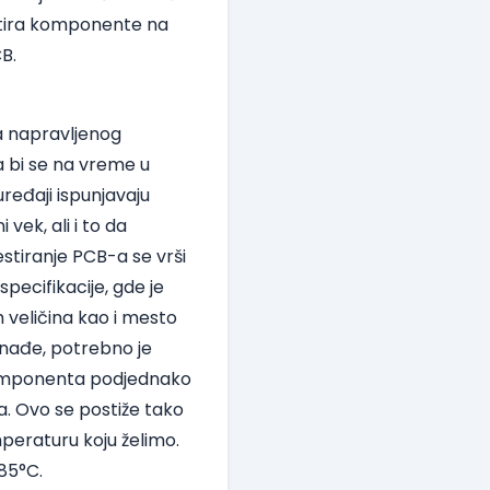
rtira komponente na
B.
a napravljenog
a bi se na vreme u
ređaji ispunjavaju
vek, ali i to da
estiranje PCB-a se vrši
pecifikacije, gde je
 veličina kao i mesto
e nađe, potrebno je
 komponenta podjednako
sa. Ovo se postiže tako
eraturu koju želimo.
85°C.