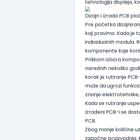
tehnologija displeja, k
Dizajn i izrada PCB plo
Pre početka dizajniran
koji pravimo. Kada je t
individualnih modula. 
komponente koje koris
Prilikom izbora kompon
narednih nekoliko godin
korak je rutiranje PCB
može da ugrozi funkcio
znanje elektrotehnike, 
Kada se rutiranje uspe
Izrađeni PCB-i se dost
PCB.
Zbog manje količine uzo
započne proizvodnja. K