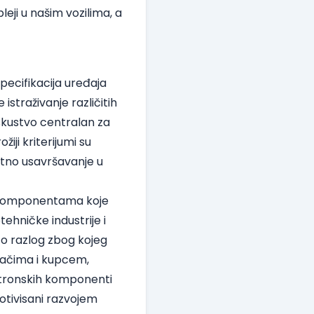
pleji u našim vozilima, a
pecifikacija uređaja
 istraživanje različitih
iskustvo centralan za
iji kriterijumi su
antno usavršavanje u
a komponentama koje
ehničke industrije i
 to razlog zbog kojeg
vljačima i kupcem,
ektronskih komponenti
otivisani razvojem