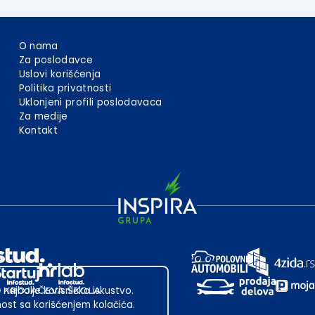
O nama
Za poslodavce
Uslovi korišćenja
Politika privatnosti
Uklonjeni profili poslodavaca
Za medije
Kontakt
 najbolje korisničko iskustvo.
st sa korišćenjem kolačića.