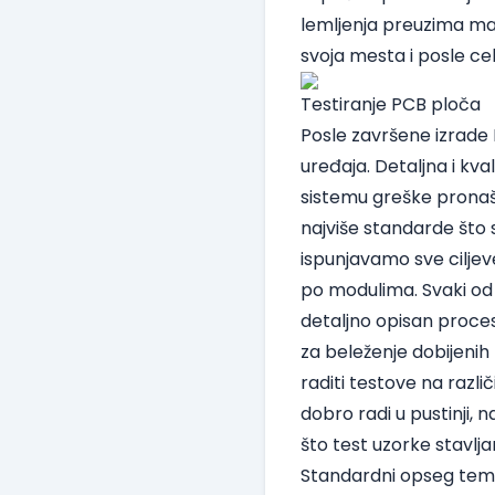
lemljenja preuzima ma
svoja mesta i posle c
Testiranje PCB ploča
Posle završene izrade 
uređaja. Detaljna i kv
sistemu greške pronaš
najviše standarde što s
ispunjavamo sve ciljeve
po modulima. Svaki od k
detaljno opisan proces
za beleženje dobijenih
raditi testove na raz
dobro radi u pustinji, 
što test uzorke stav
Standardni opseg temp