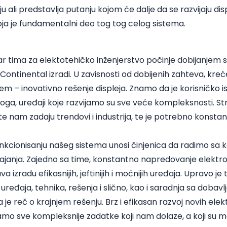
voju ali predstavlja putanju kojom će dalje da se razvijaju dis
koja je fundamentalni deo tog tog celog sistema.
r tima za elektotehičko inženjerstvo počinje dobijanjem s
da Continental izradi. U zavisnosti od dobijenih zahteva, kreće
iljem – inovativno rešenje displeja. Znamo da je korisničko 
oga, uređaji koje razvijamo su sve veće kompleksnosti. Strož
ste nam zadaju trendovi i industrija, te je potrebno konst
nkcionisanju našeg sistema unosi činjenica da radimo s
ajanja. Zajedno sa time, konstantno napredovanje elektrot
zradu efikasnijih, jeftinijih i moćnijih uređaja. Upravo je
, uređaja, tehnika, rešenja i slično, kao i saradnja sa doba
a je reč o krajnjem rešenju. Brz i efikasan razvoj novih el
o sve kompleksnije zadatke koji nam dolaze, a koji su m