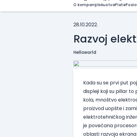
O kompaniji
Iskustva
Plate
Poslo
28.10.2022.
Razvoj elekt
Helloworld
Kada su se prvi put poj
displeji koji su pillar 
kola, mnoštvo elektro
proizvod uopšte i zamis
elektrotehničkog inžene
je povećana procesorsk
oblasti razvoja ekrana