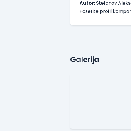
Autor:
Stefanov Alek
Posetite
profil kompan
Galerija