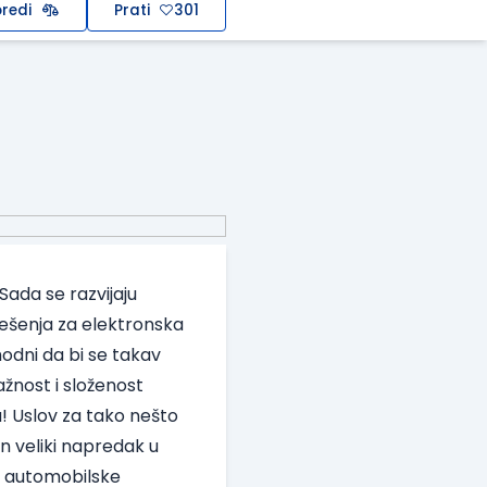
redi
Prati
301
 Sada se razvijaju
. Rešenja za elektronska
dni da bi se takav
ažnost i složenost
a! Uslov za tako nešto
n veliki napredak u
de automobilske