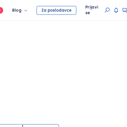
Prijavi
Blog
Za poslodavce
O
se