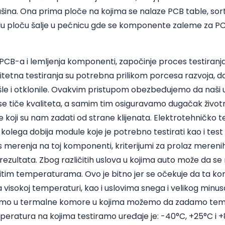
šina. Ona prima ploče na kojima se nalaze PCB table, so
elu ploču šalje u pećnicu gde se komponente zaleme za PC
PCB-a i lemljenja komponenti, započinje proces testiranj
alitetna testiranja su potrebna prilikom porcesa razvoja, d
le i otklonile. Ovakvim pristupom obezbeđujemo da naši u
e tiče kvaliteta, a samim tim osiguravamo dugačak životni 
 koji su nam zadati od strane klijenata. Elektrotehničko t
olega dobija module koje je potrebno testirati kao i test s
 merenja na toj komponenti, kriterijumi za prolaz merenih
 rezultata. Zbog različitih uslova u kojima auto može da s
ličitim temperaturama. Ovo je bitno jer se očekuje da ta
na visokoj temperaturi, kao i uslovima snega i velikog minu
ljamo u termalne komore u kojima možemo da zadamo temp
eratura na kojima testiramo uređaje je: -40°C, +25°C i +