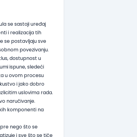
la se sastoji uređaj
 i realizacija tih
e se postavljaju sve
usobnom povezivanju.
klus, dostupnost u
umi ispune, sledeći
eška u ovom procesu
kustvo i jako dobro
zlicitim uslovima rada.
vo naručivanje.
nskih komponenti na
, pre nego što se
izuje i sve što se tiče