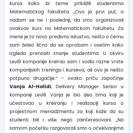
kursa kako bi teme približili studentima
Matematičkog fakulteta. „Ovo je prvi put, a
nadam se ne i poslednji, da smo organizovali
ovakvav kurs na Matematičkom fakultetu. Za
mene je to novo predivno iskustvo, nešto o čemu
sam želeo lično da se oprobam i osetim kako
izgleda prenositi znanje studentima. U okviru
Levi9 kompanije kreirao sam i vodio razne vrste
kompanijskih treninga i kurseva, ali ovo je nešto
potpuno drugačije.“ – ovako priču započinje
Vanja Al-Halidi
, Delivery Manager Senior u
kompaniji Levi9. Vanja je bio deo tima koji je
učestovao u kreiranju i realizaciji kursa o
projektnom menadžmentu za koji kaže da su
studenti bili i više nego zainteresovani. „Na
samom početku razgovarali smo o očekivanjima