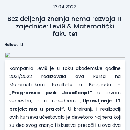
13.04.2022.
Bez deljenja znanja nema razvoja IT
zajednice: Levi9 & Matematički
fakultet
Helloworld
Kompanija Levi9
je u toku akademske godine
2021/2022 realizovala dva kursa na
Matematičkom fakultetu u Beogradu –
„Programski jezik JavaScript“
u prvom
semestru, a u narednom
„Upravljanje IT
projektima u praksi“.
U kreiranju i realizaciji
ovih kurseva učestovalo je devetoro Najnera koji
su deo svog znanja i iskustva pretočili u ova dva