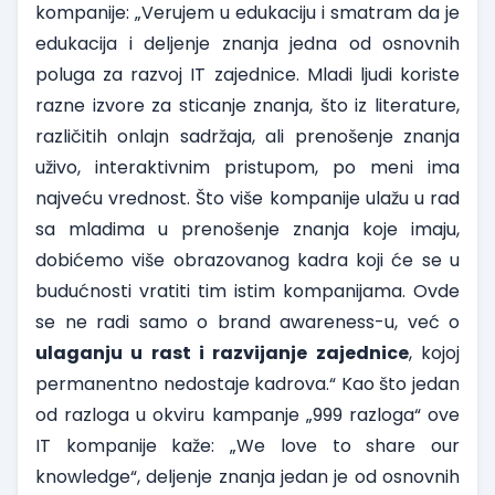
kompanije:
„Verujem u edukaciju i smatram da je
edukacija i deljenje znanja jedna od osnovnih
poluga za razvoj IT zajednice. Mladi ljudi koriste
razne izvore za sticanje znanja, što iz literature,
različitih onlajn sadržaja, ali prenošenje znanja
uživo, interaktivnim pristupom, po meni ima
najveću vrednost. Što više kompanije ulažu u rad
sa mladima u prenošenje znanja koje imaju,
dobićemo više obrazovanog kadra koji će se u
budućnosti vratiti tim istim kompanijama. Ovde
se ne radi samo o brand awareness-u, već o
ulaganju u rast i razvijanje zajednice
, kojoj
permanentno nedostaje kadrova.“ Kao što jedan
od razloga u okviru kampanje „999 razloga“ ove
IT kompanije kaže: „We love to share our
knowledge“, deljenje znanja jedan je od osnovnih