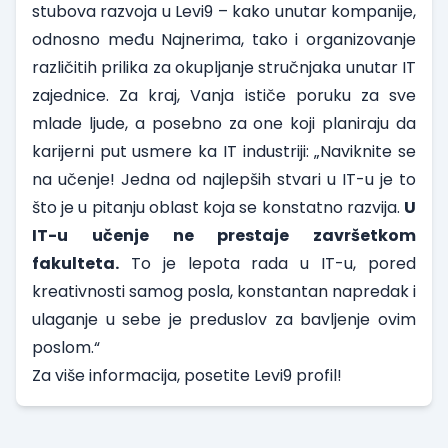
stubova razvoja u Levi9 – kako unutar kompanije,
odnosno među Najnerima, tako i organizovanje
različitih prilika za okupljanje stručnjaka unutar IT
zajednice. Za kraj, Vanja ističe poruku za sve
mlade ljude, a posebno za one koji planiraju da
karijerni put usmere ka IT industriji: „Naviknite se
na učenje! Jedna od najlepših stvari u IT-u je to
što je u pitanju oblast koja se konstatno razvija.
U
IT-u učenje ne prestaje završetkom
fakulteta.
To je lepota rada u IT-u, pored
kreativnosti samog posla, konstantan napredak i
ulaganje u sebe je preduslov za bavljenje ovim
poslom.“
Za više informacija,
posetite Levi9 profil!