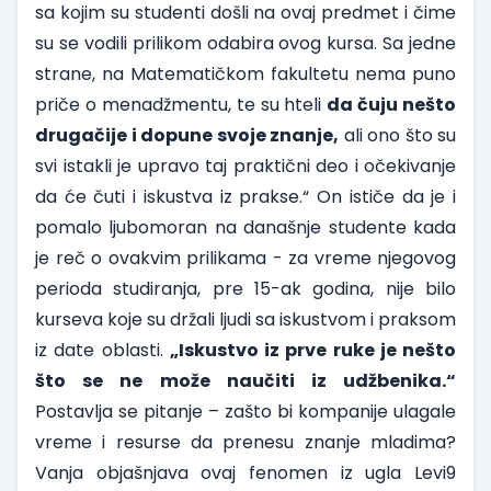
sa kojim su studenti došli na ovaj predmet i čime
su se vodili prilikom odabira ovog kursa. Sa jedne
strane, na Matematičkom fakultetu nema puno
priče o menadžmentu, te su hteli
da čuju nešto
drugačije i dopune svoje znanje,
ali ono što su
svi istakli je upravo taj praktični deo i očekivanje
da će čuti i iskustva iz prakse.“ On ističe da je i
pomalo ljubomoran na današnje studente kada
je reč o ovakvim prilikama - za vreme njegovog
perioda studiranja, pre 15-ak godina, nije bilo
kurseva koje su držali ljudi sa iskustvom i praksom
iz date oblasti.
„Iskustvo iz prve ruke je nešto
što se ne može naučiti iz udžbenika.“
Postavlja se pitanje – zašto bi kompanije ulagale
vreme i resurse da prenesu znanje mladima?
Vanja objašnjava ovaj fenomen iz ugla
Levi9