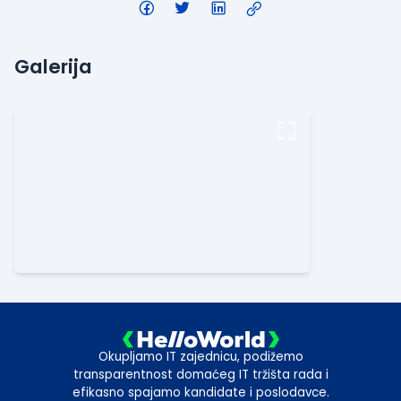
Galerija
Okupljamo IT zajednicu, podižemo
transparentnost domaćeg IT tržišta rada i
efikasno spajamo kandidate i poslodavce.