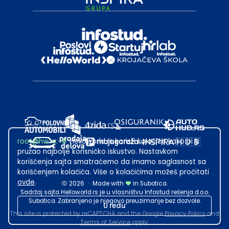
root@hw.rs
:~#
Helloworld.rs koristi kolačiće kako bi ti
pružao najbolje korisničko iskustvo. Nastavkom
korišćenja sajta smatraćemo da imamo saglasnost sa
korišćenjem kolačića. Više o kolačićima možeš pročitati
ovde
.
2026
·
Made with
in Subotica.
Sadržaj sajta Helloworld.rs je u vlasništvu Infostud rešenja d.o.o.
Subotica. Zabranjeno je njegovo preuzimanje bez dozvole.
U redu
This site is protected by reCAPTCHA and the Google
Privacy Policy
and
Terms of Service
apply.