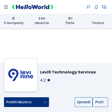
244
151
O kompaniji
Iskustva
Plate
Poslovi
Levi9 Technology Services
4.2
Podeli iskustvo
Uporedi
Prati