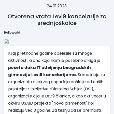
24.01.2023.
Otvorena vrata Levi9 kancelarije za
srednjoškolce
Helloworld
Kraj prethodne godine obeležile su mnoge
aktivnosti, a ona koja nam je posebno draga je
poseta đaka IT odeljenja beogradskih
gimnazija Levi9 kancelarijama.
Sama ideja za
organizaciju ovakvog događaja došla je od naših
prijatelja iz
Inicijative “Digitalna Srbija”
(DSI),
organizacije čija je Levi9 članica, a kao aktivnost u
okviru USAID projekta "Nova pismenost" koji
realizuju već 3 godine. Za težnju da se premosti