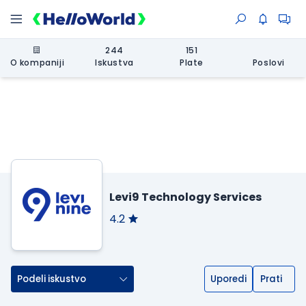
244
151
O kompaniji
Iskustva
Plate
Poslovi
Levi9 Technology Services
4.2
Podeli iskustvo
Uporedi
Prati