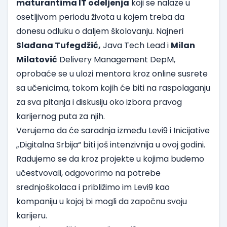
maturantima IT odeljenja
koji se nalaze u
osetljivom periodu života u kojem treba da
donesu odluku o daljem školovanju. Najneri
Slađana Tufegdžić,
Java Tech Lead i
Milan
Milatović
Delivery Management DepM,
oprobaće se u ulozi mentora kroz online susrete
sa učenicima, tokom kojih će biti na raspolaganju
za sva pitanja i diskusiju oko izbora pravog
karijernog puta za njih.
Verujemo da će saradnja između Levi9 i Inicijative
„Digitalna Srbija“ biti još intenzivnija u ovoj godini.
Radujemo se da kroz projekte u kojima budemo
učestvovali, odgovorimo na potrebe
srednjoškolaca i približimo im Levi9 kao
kompaniju u kojoj bi mogli da započnu svoju
karijeru.