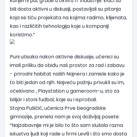
karijerni put grade u okviru IT industrije. Đaci su
bili dosta aktivni u diskusiji, postavljali su pitanja
koja se tiču projekata na kojima radimo, klijenata,
kao i različitih tehnologija koje u kompaniji
koristimo.”
Puni utisaka nakon aktivne diskusije, učenici su
imali priliku da obiđu naš prostor za rad i zabavu
- prirodni habitat naših Najnera i zamisle kako je
to biti jedan od njih. Najveću pažnju privukli su im,
očekivano , Playstation u gameroom-u, sto za
bilijar i stoni fudbal, koje su i isprobali.
Stojna Pušičić, učenica Prve beogradske
gimnazije, prenela nam je svoj doživljaj posete:
“Najzabavnije mi je bilo to što sam slušala razna
iskustva ljudi koji rade u firmi Levi9 i što smo dosta