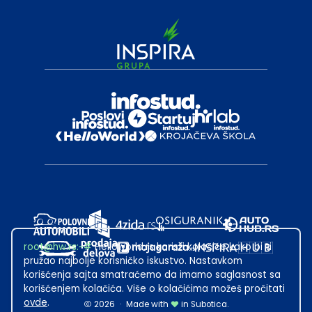
root@hw.rs
:~#
Helloworld.rs koristi kolačiće kako bi ti
pružao najbolje korisničko iskustvo. Nastavkom
korišćenja sajta smatraćemo da imamo saglasnost sa
korišćenjem kolačića. Više o kolačićima možeš pročitati
ovde
.
2026
·
Made with
in Subotica.