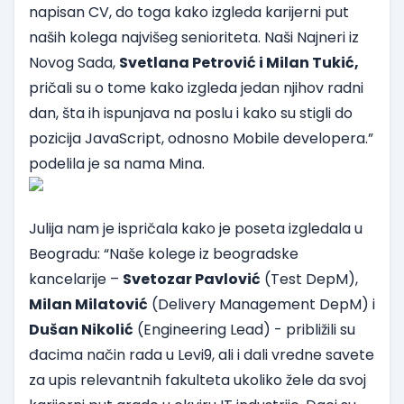
napisan CV, do toga kako izgleda karijerni put
naših kolega najvišeg senioriteta. Naši Najneri iz
Novog Sada,
Svetlana Petrović i Milan Tukić,
pričali su o tome kako izgleda jedan njihov radni
dan, šta ih ispunjava na poslu i kako su stigli do
pozicija JavaScript, odnosno Mobile developera.”
podelila je sa nama Mina.
Julija nam je ispričala kako je poseta izgledala u
Beogradu: “Naše kolege iz beogradske
kancelarije –
Svetozar Pavlović
(Test DepM),
Milan Milatović
(Delivery Management DepM) i
Dušan Nikolić
(Engineering Lead) - približili su
đacima način rada u Levi9, ali i dali vredne savete
za upis relevantnih fakulteta ukoliko žele da svoj