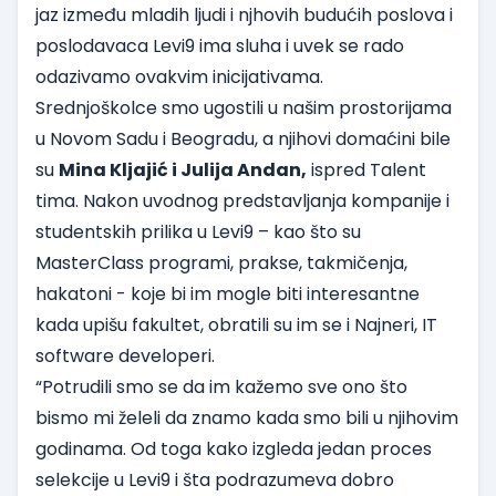
jaz između mladih ljudi i njhovih budućih poslova i
poslodavaca
Levi9
ima sluha i uvek se rado
odazivamo ovakvim inicijativama.
Srednjoškolce smo ugostili u našim prostorijama
u Novom Sadu i Beogradu, a njihovi domaćini bile
su
Mina Kljajić i Julija Andan,
ispred Talent
tima. Nakon uvodnog predstavljanja kompanije i
studentskih prilika u Levi9
– kao što su
MasterClass programi, prakse, takmičenja,
hakatoni - koje bi im mogle biti interesantne
kada upišu fakultet, obratili su im se i Najneri, IT
software developeri.
“Potrudili smo se da im kažemo sve ono što
bismo mi želeli da znamo kada smo bili u njihovim
godinama. Od toga kako izgleda jedan proces
selekcije u Levi9 i šta podrazumeva dobro