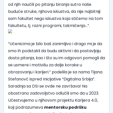
od njih naučili po pitanju biranja sutra naše
buduće struke, njihova iskustva, da nije najbitniji
sam fakultet nego iskustva koja stičemo na tom
fakultetu, tj. razni programi, takmičenja…”.
“Učenicima je bilo baš zanimljivo i drago mi je da
smo ih podstakli da budu aktivni i da postavljaju
dosta pitanja, kao i što su im odgovori pomogli da
se usmere i motivišu za dalje korake u
obrazovanju i karijeri.” podelila je sa nama Tijana
Stefanovć ispred Inicijative “Digitalna Srbija”.
Saradnja sa DSI se ovde ne završava! Na
obostrano zadovoljstvo odlučili smo da u 2023.
Učestvujemo u njihovom projektu
Karijera 4.0,
koji podrazumeva
mentorsku podršku