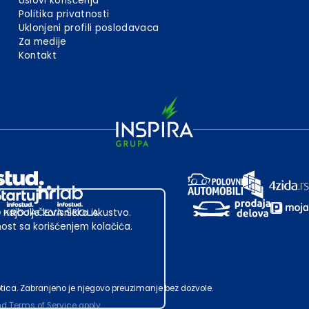
Uslovi korišćenja
Politika privatnosti
Uklonjeni profili poslodavaca
Za medije
Kontakt
 najbolje korisničko iskustvo.
st sa korišćenjem kolačića.
ubotica. Zabranjeno je njegovo preuzimanje bez dozvole.
nd
Terms of Service
apply.