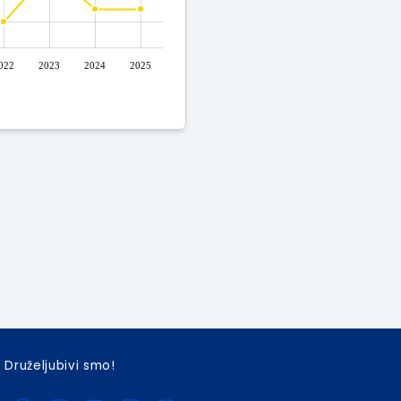
022
2023
2024
2025
Druželjubivi smo!