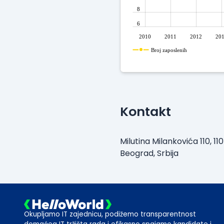
8
6
2010
2011
2012
20
Broj zaposlenih
Kontakt
Milutina Milankovića 110, 11
Beograd, Srbija
Okupljamo IT zajednicu, podižemo transparentnost