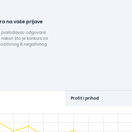
a na vaše prijave
da poslodavac odgovara
 nakon što je konkurs za
zitivnog ili negativnog
Profit i prihod