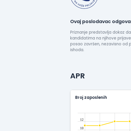
Ovaj poslodavac odgovar
Priznanje predstavlja dokaz 
kandidatima na njihove prijave
posao završen, nezavisno od po
ishoda.
APR
Broj zaposlenih
12
10