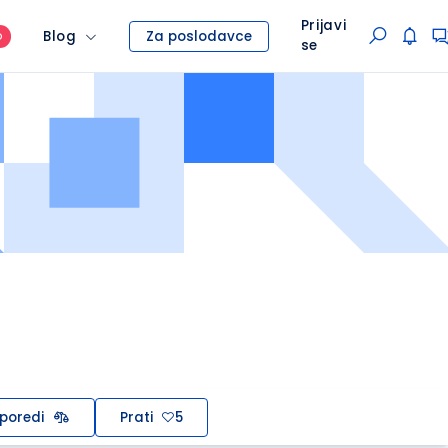
Prijavi
Blog
Za poslodavce
O
se
poredi
Prati
5