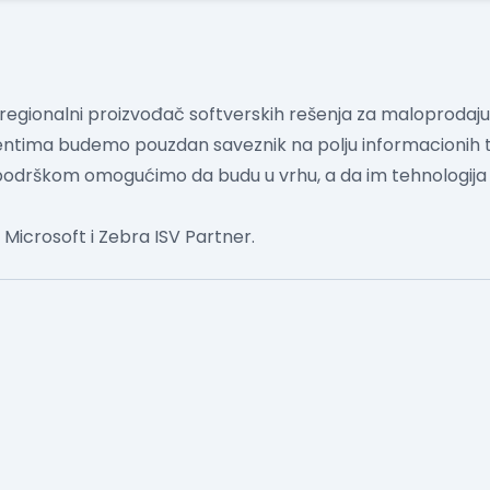
regionalni proizvođač softverskih rešenja za maloprodaju
ijentima budemo pouzdan saveznik na polju informacionih t
 podrškom omogućimo da budu u vrhu, a da im tehnologij
Microsoft i Zebra ISV Partner.