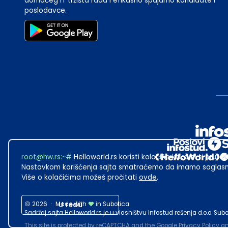
domaćeg IT tržišta rada i efikasno spajamo kandidate i
poslodavce.
root@hw.rs
:~#
Helloworld.rs koristi kolačiće kako bi ti pružao
Nastavkom korišćenja sajta smatraćemo da imamo saglasno
Više o kolačićima možeš pročitati
ovde
.
2026
·
Made with
U redu
in Subotica.
Sadržaj sajta Helloworld.rs je u vlasništvu Infostud rešenja d.o.o. S
This site is protected by reCAPTCHA and the Google
Privacy Policy
a