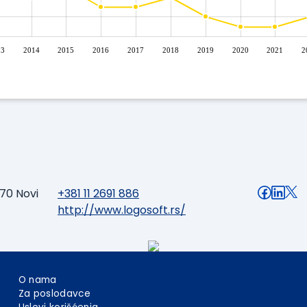
13
2014
2015
2016
2017
2018
2019
2020
2021
2
070 Novi
+381 11 2691 886
http://www.logosoft.rs/
O nama
Za poslodavce