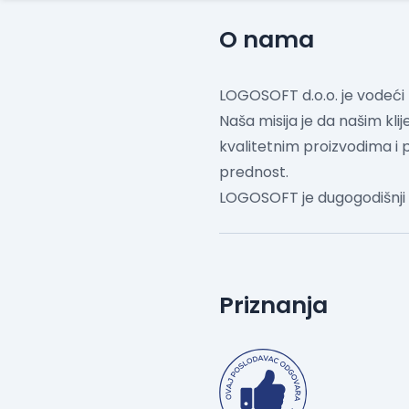
O nama
LOGOSOFT d.o.o. je vodeći 
Naša misija je da našim kl
kvalitetnim proizvodima i
prednost.
LOGOSOFT je dugogodišnji 
Priznanja