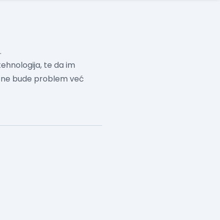
.
ehnologija, te da im
a ne bude problem već