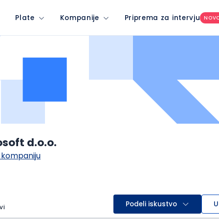
Plate
Kompanije
Priprema za intervju
NOV
soft d.o.o.
 kompaniju
Podeli iskustvo
U
vi