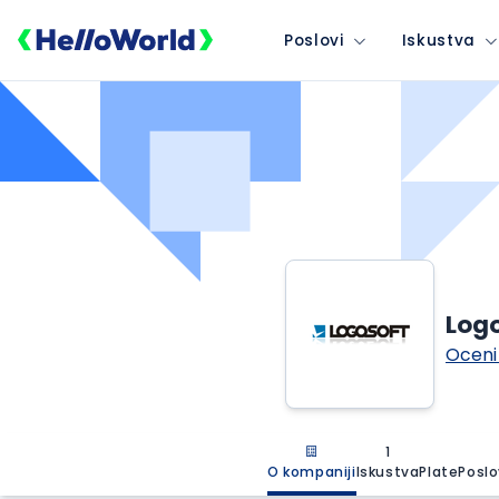
Poslovi
Iskustva
Logo
Oceni
1
O kompaniji
Iskustva
Plate
Poslo