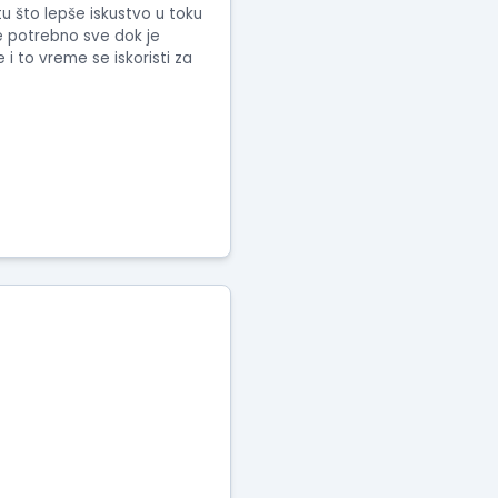
u što lepše iskustvo u toku
e potrebno sve dok je
 to vreme se iskoristi za