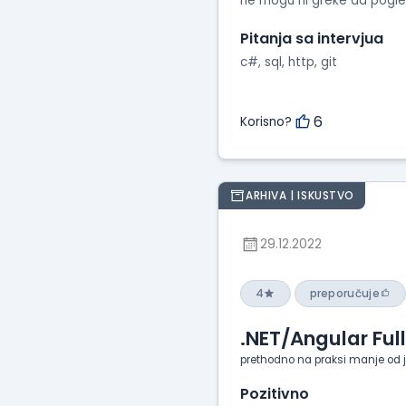
ne mogu ni greke da pogle
Pitanja sa intervjua
c#, sql, http, git
6
Korisno?
ARHIVA | ISKUSTVO
29.12.2022
4
preporučuje
.NET/Angular Ful
prethodno na praksi manje od 
Pozitivno