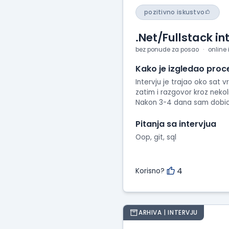
pozitivno iskustvo
.Net/Fullstack in
bez ponude za posao
online 
Kako je izgledao proc
Intervju je trajao oko sat 
zatim i razgovor kroz neko
Nakon 3-4 dana sam dobio p
Pitanja sa intervjua
Oop, git, sql
4
Korisno?
ARHIVA | INTERVJU