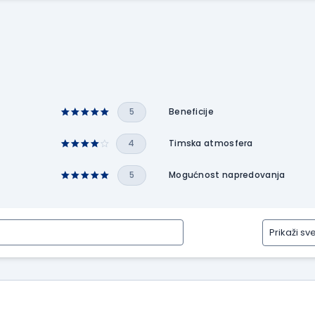
5
Beneficije
4
Timska atmosfera
5
Mogućnost napredovanja
Prikaži sv
Prikaži
sve
tipove
recenzija
Prikaži