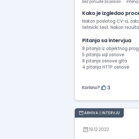
bez ponude za posao
intervj
Kako je izgledao proc
Nakon poslatog CV-a, zakaz
tehnicki test. Nakon rezult
Pitanja sa intervjua
8 pitanja iz objektnog pro
5 pitanja sql osnove
8 pitanja osnove gita
4 pitanja HTTP osnove
3
Korisno?
ARHIVA | INTERVJU
19.12.2022