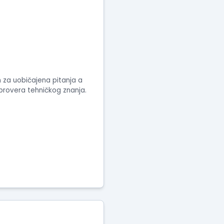
n za uobičajena pitanja a
 provera tehničkog znanja.