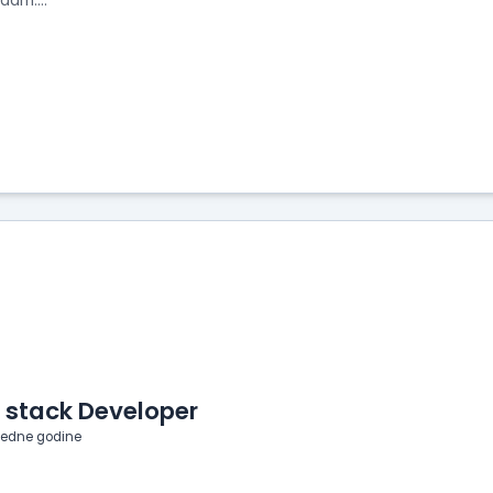
dam....
l stack Developer
jedne godine