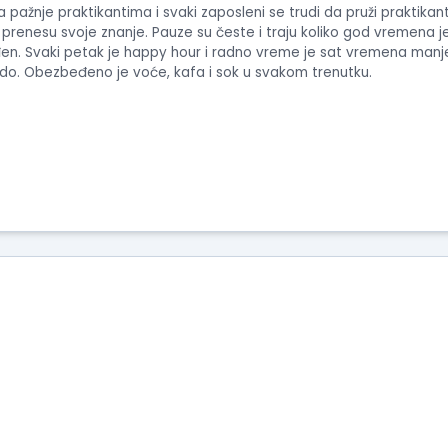
ažnje praktikantima i svaki zaposleni se trudi da pruži praktikant
 prenesu svoje znanje. Pauze su česte i traju koliko god vremena j
n. Svaki petak je happy hour i radno vreme je sat vremena manje i
ikado. Obezbeđeno je voće, kafa i sok u svakom trenutku.