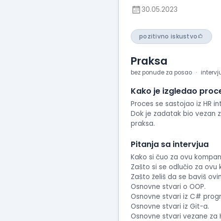
30.05.2023
pozitivno iskustvo
Praksa
bez ponude za posao
intervj
Kako je izgledao proc
Proces se sastojao iz HR i
Dok je zadatak bio vezan za 
praksa.
Pitanja sa intervjua
Kako si čuo za ovu kompan
Zašto si se odlučio za ovu
Zašto želiš da se baviš ov
Osnovne stvari o OOP.
Osnovne stvari iz C# prog
Osnovne stvari iz Git-a.
Osnovne stvari vezane za 