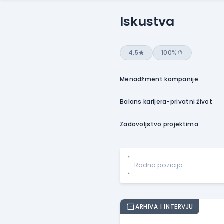
Iskustva
4.5
100%
Menadžment kompanije
Balans karijera-privatni život
Zadovoljstvo projektima
ARHIVA | INTERVJU