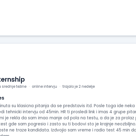
ternship
u srednje težine
online intervju
trajalo je 2 nedelje
es
5 minuta su klasicna pitanja da se predstavis itd. Posle toga ide nek
 tehnicki intervju od 45min. HR ti prosledi link i imas 4 grupe pitanj
mi je rekla da sam imao manje od pola na testu, a da je za prolaz 
est gde sam pogresio i zasto su ti bodovi sto je krajnje neozbiljno. 
ste ne traze kandidata. Izdvojio sam vreme i radio test 45 min d