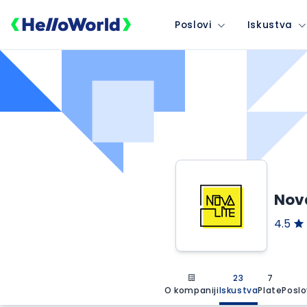
Poslovi
Iskustva
Nova
4.5
23
7
O kompaniji
Iskustva
Plate
Poslo