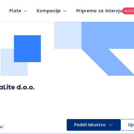
Plate
Kompanije
Priprema za intervju
NOV
Lite d.o.o.
Podeli iskustvo
Up
vi