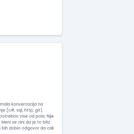
a mala konverzacija na
e (c#, sql, http, git).
potrebno vise od pola. Nije
Meni se cini da je to bila
a bih dobio odgovor da cak