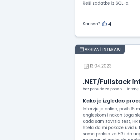
Reši zadatke iz SQL-a.
4
Korisno?
ARHIVA | INTERVJU
13.04.2023
.NET/Fullstack in
bez ponude za posao
intervj
Kako je izgledao proc
Intervju je online, prvih 1
engleskom i nakon toga sledi
Kada sam zavrsio test, HR 
htela da mi pokaze uvid u t
samo praksa za HR i da uop