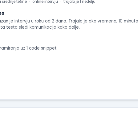
u srednje težine
online intervju
trajalo je 1 nedelju
es
an je intervju u roku od 2 dana. Trajalo je oko vremena, 10 minuta
ata testa sledi komunikacija kako dalje.
gramiranja uz 1 code snippet