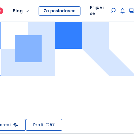
Prijavi
Blog
Za poslodavce
O
se
oredi
Prati
57