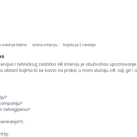
iskustva
o
radu
Prikaži
utiske
sa
u srednje težine
online intervju
trajalo je 2 nedelje
intervjua
es
ntervjua i tehničkog zadatka. HR intervju je obuhvatao upoznavanj
oblasti kojima bi se bavio na praksi, u mom slučaju c#, sql, git i oo
iju?
 kompaniju?
im tehnigijama?
ramiranja?ć.
Http.