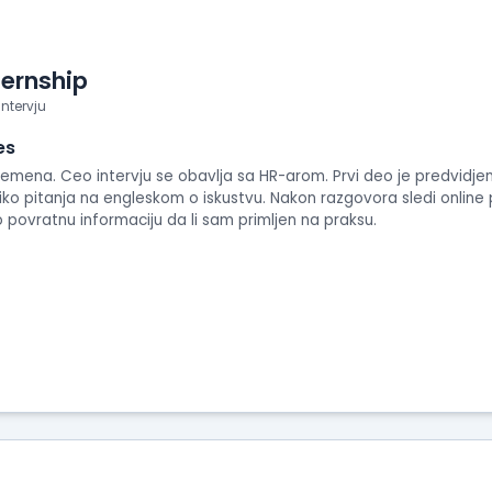
ternship
intervju
es
vremena. Ceo intervju se obavlja sa HR-arom. Prvi deo je predvidje
liko pitanja na engleskom o iskustvu. Nakon razgovora sledi online
ovratnu informaciju da li sam primljen na praksu.