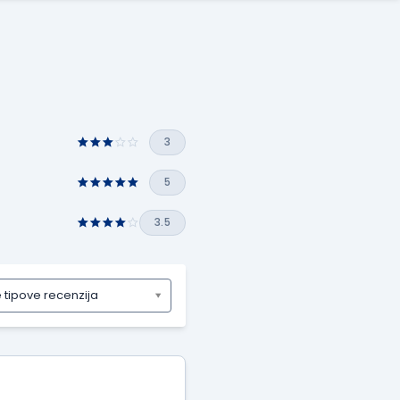
3
5
3.5
e tipove recenzija