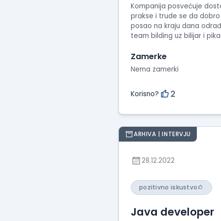
Kompanija posvećuje dosta p
prakse i trude se da dobro
posao na kraju dana odrađe
team bilding uz bilijar i p
Zamerke
Nema zamerki
2
Korisno?
ARHIVA | INTERVJU
28.12.2022
pozitivno iskustvo
Java developer