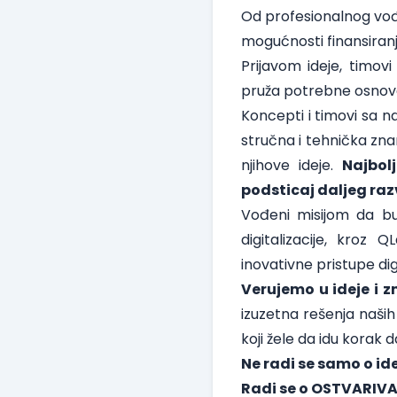
Od profesionalnog vođe
mogućnosti finansiran
Prijavom ideje, timov
pruža potrebne osnove 
Koncepti i timovi sa n
stručna i tehnička zna
njihove ideje.
Najbol
podsticaj daljeg raz
Vođeni misijom da bu
digitalizacije, kroz
inovativne pristupe digi
Verujemo u ideje i zn
izuzetna rešenja naši
koji žele da idu korak da
Ne radi se samo o i
Radi se o OSTVARIVA