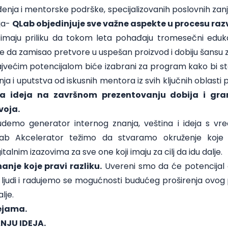
nja i mentorske podrške, specijalizovanih poslovnih zanj
ja-
QLab objedinjuje sve važne aspekte u procesu razv
i imaju priliku da tokom leta pohađaju tromesečni eduk
da zamisao pretvore u uspešan proizvod i dobiju šansu za
ajvećim potencijalom biće izabrani za program kako bi st
nja i uputstva od iskusnih mentora iz svih ključnih oblasti
ja ideja na završnom prezentovanju dobija i gra
voja.
demo generator internog znanja, veština i ideja s vred
 QLab Akcelerator težimo da stvaramo okruženje koje 
talnim izazovima za sve one koji imaju za cilj da idu dalje.
anje koje pravi razliku.
Uvereni smo da će potencijal 
h ljudi i radujemo se mogućnosti budućeg proširenja ovo
lje.
dejama.
NJU IDEJA.