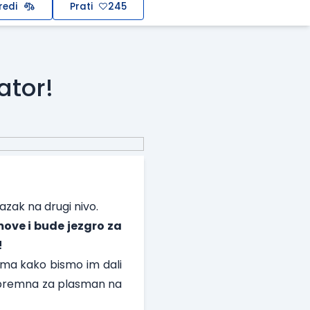
redi
Prati
245
ator!
lazak na drugi nivo.
move i bude jezgro za
!
jama kako bismo im dali
i spremna za plasman na