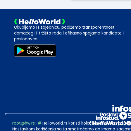
Okupljamo IT zajednicu, podižemo transparentnost
domaćeg IT tržišta rada i efikasno spajamo kandidate i
poslodavce.
root@hw.rs
:~#
Helloworld.rs koristi kolačiće kako bi ti pružao
Nastavkom korišćenja sajta smatraćemo da imamo saglasno