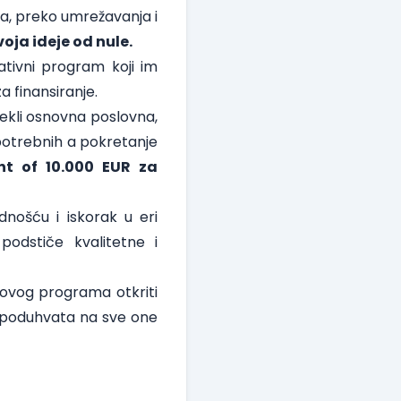
a, preko umrežavanja i
oja ideje od nule.
ativni program koji im
 finansiranje.
ekli osnovna poslovna,
 potrebnih a pokretanje
nt of 10.000 EUR za
nošću i iskorak u eri
podstiče kvalitetne i
ovog programa otkriti
g poduhvata na sve one