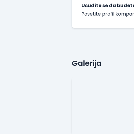
Usudite se da budete
Posetite
profil kompa
Galerija