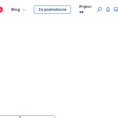
Prijavi
Blog
Za poslodavce
O
se