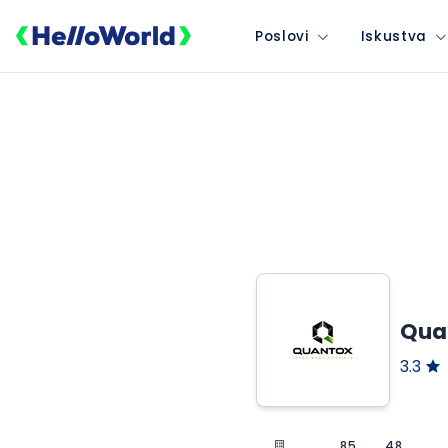
Poslovi
Iskustva
Qua
3.3
85
48