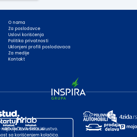
O nama
Za poslodavce
Uslovi korišćenja
Politika privatnosti
Uklonjeni profili poslodavaca
Za medije
Kontakt
 najbolje korisničko iskustvo.
st sa korišćenjem kolačića.