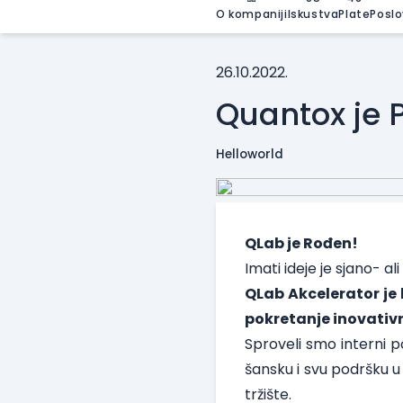
O kompaniji
Iskustva
Plate
Poslo
26.10.2022.
Quantox je 
Helloworld
QLab je Rođen!
Imati ideje je sjano- al
QLab Akcelerator je 
pokretanje inovativ
Sproveli smo interni p
šansku i svu podršku u
tržište.