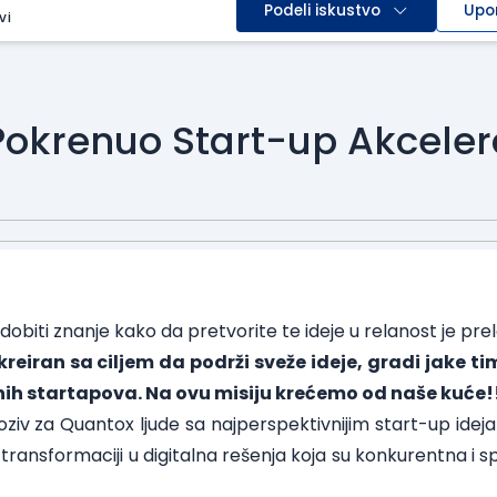
Podeli iskustvo
Upo
vi
Pokrenuo Start-up Akceler
i dobiti znanje kako da pretvorite te ideje u relanost je pre
kreiran sa ciljem da podrži sveže ideje, gradi jake ti
nih startapova. Na ovu misiju krećemo od naše kuće!
oziv za Quantox ljude sa najperspektivnijim start-up ide
 transformaciji u digitalna rešenja koja su konkurentna 