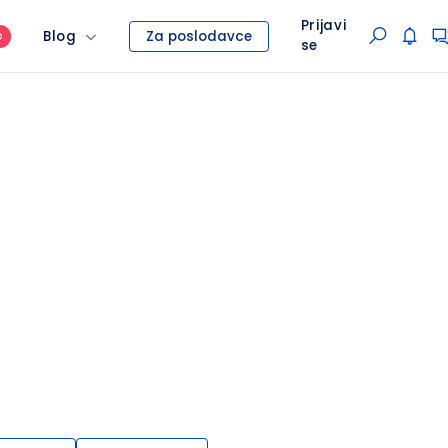
Prijavi
Blog
Za poslodavce
O
se