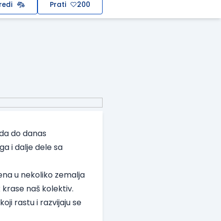
redi
Prati
200
tada do danas
ga i dalje dele sa
jena u nekoliko zemalja
 krase naš kolektiv.
ji rastu i razvijaju se