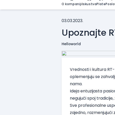
O kompaniji
Iskustva
Plate
Poslo
03.03.2023.
Upoznajte 
Helloworld
Vrednosti i kultura RT-
oplemenjuju se zahvaljuj
nama.
Ideja entuzijasta pasi
negujući spoj tradicije
Sve profesionalne uspeh
zajedno, razmenjujući z