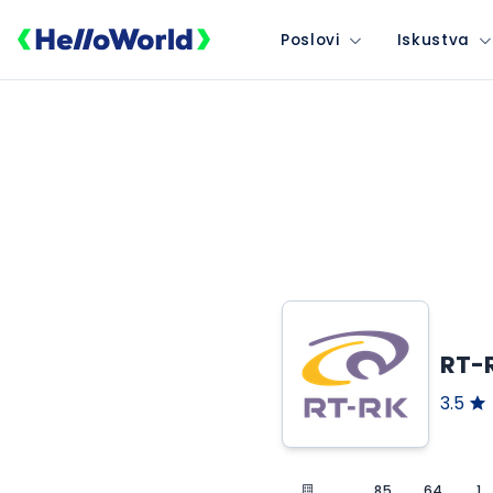
Poslovi
Iskustva
RT-R
3.5
85
64
1