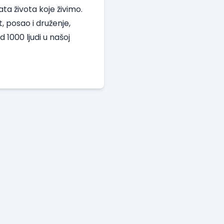
a života koje živimo.
, posao i druženje,
 1000 ljudi u našoj