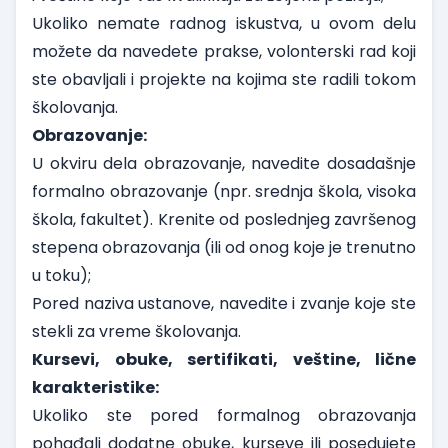
Ukoliko nemate radnog iskustva, u ovom delu
možete da navedete prakse, volonterski rad koji
ste obavljali i projekte na kojima ste radili tokom
školovanja.
Obrazovanje:
U okviru dela obrazovanje, navedite dosadašnje
formalno obrazovanje (npr. srednja škola, visoka
škola, fakultet). Krenite od poslednjeg završenog
stepena obrazovanja (ili od onog koje je trenutno
u toku);
Pored naziva ustanove, navedite i zvanje koje ste
stekli za vreme školovanja.
Kursevi, obuke, sertifikati, veštine, lične
karakteristike:
Ukoliko ste pored formalnog obrazovanja
pohađali dodatne obuke, kurseve ili posedujete