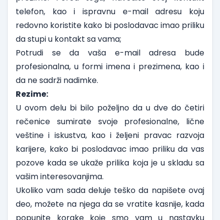
telefon, kao i ispravnu e-mail adresu koju
redovno koristite kako bi poslodavac imao priliku
da stupi u kontakt sa vama;
Potrudi se da vaša e-mail adresa bude
profesionalna, u formi imena i prezimena, kao i
da ne sadrži nadimke.
Rezime:
U ovom delu bi bilo poželjno da u dve do četiri
rečenice sumirate svoje profesionalne, lične
veštine i iskustva, kao i željeni pravac razvoja
karijere, kako bi poslodavac imao priliku da vas
pozove kada se ukaže prilika koja je u skladu sa
vašim interesovanjima.
Ukoliko vam sada deluje teško da napišete ovaj
deo, možete na njega da se vratite kasnije, kada
popunite korake koje smo vam u nastavku