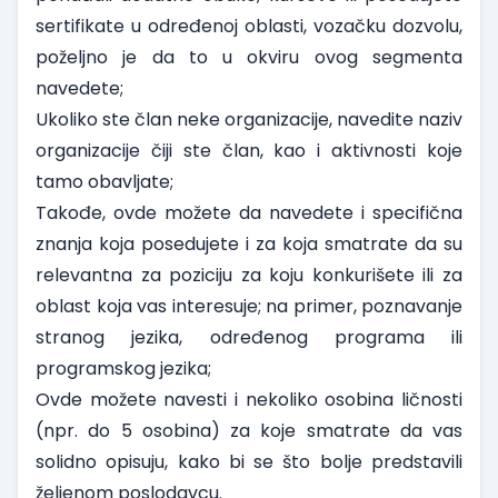
sertifikate u određenoj oblasti, vozačku dozvolu,
poželjno je da to u okviru ovog segmenta
navedete;
Ukoliko ste član neke organizacije, navedite naziv
organizacije čiji ste član, kao i aktivnosti koje
tamo obavljate;
Takođe, ovde možete da navedete i specifična
znanja koja posedujete i za koja smatrate da su
relevantna za poziciju za koju konkurišete ili za
oblast koja vas interesuje; na primer, poznavanje
stranog jezika, određenog programa ili
programskog jezika;
Ovde možete navesti i nekoliko osobina ličnosti
(npr. do 5 osobina) za koje smatrate da vas
solidno opisuju, kako bi se što bolje predstavili
željenom poslodavcu.