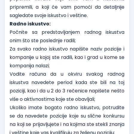
pripremili, a koji će vam pomoći da detaljnije
sagledate svoje iskustvo i veštine.
Radno iskustvo:
Počnite sa predstavljanjem radnog iskustva
onim što ste poslednje radili;
Za svako radno iskustvo napišite naziv pozicije i
kompanije u kojoj ste radili, kao i grad u kome se
kompanija nalazi;
Vodite računa da u okviru svakog radnog
iskustva navedete period kada ste bili na toj
poziciji, kao i da u 2 do 3 rečenice napišete nešto
više o aktivnostima koje ste obavljali;
Ukoliko imate bogato radno iskustvo, potrudite
se da navedete pozicije koje su slične konkursu
na koji se prijavljujete i na kojima ste stekli znanja
i veštine koje vas kvalifikuju za željenu poziciju;