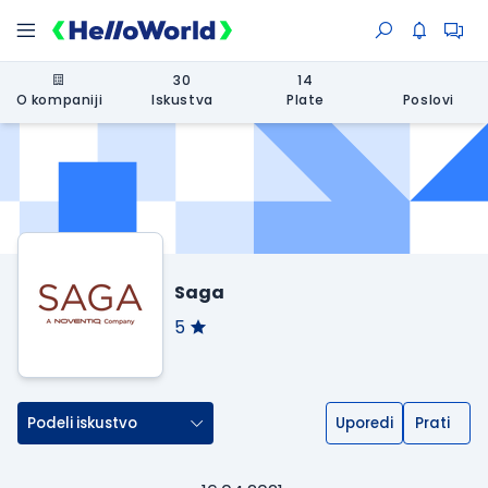
30
14
O kompaniji
Iskustva
Plate
Poslovi
Saga
5
Podeli iskustvo
Uporedi
Prati