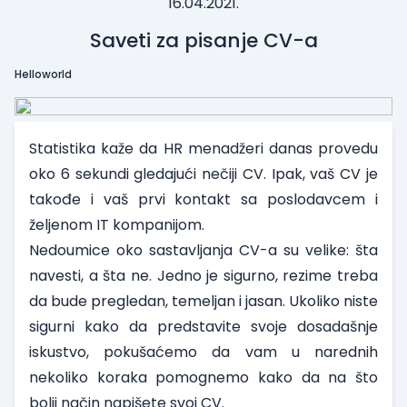
16.04.2021.
Saveti za pisanje CV-a
Helloworld
Statistika kaže da HR menadžeri danas provedu
oko 6 sekundi gledajući nečiji CV. Ipak, vaš CV je
takođe i vaš prvi kontakt sa poslodavcem i
željenom IT kompanijom.
Nedoumice oko sastavljanja CV-a su velike: šta
navesti, a šta ne. Jedno je sigurno, rezime treba
da bude pregledan, temeljan i jasan. Ukoliko niste
sigurni kako da predstavite svoje dosadašnje
iskustvo, pokušaćemo da vam u narednih
nekoliko koraka pomognemo kako da na što
bolji način napišete svoj CV.