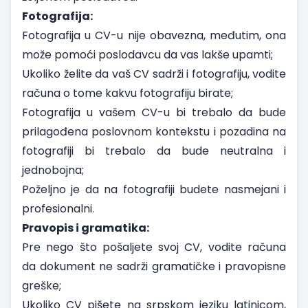
Fotografija:
Fotografija u CV-u nije obavezna, međutim, ona
može pomoći poslodavcu da vas lakše upamti;
Ukoliko želite da vaš CV sadrži i fotografiju, vodite
računa o tome kakvu fotografiju birate;
Fotografija u vašem CV-u bi trebalo da bude
prilagođena poslovnom kontekstu i pozadina na
fotografiji bi trebalo da bude neutralna i
jednobojna;
Poželjno je da na fotografiji budete nasmejani i
profesionalni.
Pravopis i gramatika:
Pre nego što pošaljete svoj CV, vodite računa
da dokument ne sadrži gramatičke i pravopisne
greške;
Ukoliko CV pišete na srpskom jeziku latinicom,