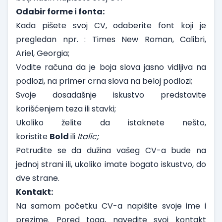
Odabir forme i fonta:
Kada pišete svoj CV, odaberite font koji je
pregledan npr. : Times New Roman, Calibri,
Ariel, Georgia;
Vodite računa da je boja slova jasno vidljiva na
podlozi, na primer crna slova na beloj podlozi;
Svoje dosadašnje iskustvo predstavite
korišćenjem teza ili stavki;
Ukoliko želite da istaknete nešto,
koristite
Bold
ili
Italic;
Potrudite se da dužina vašeg CV-a bude na
jednoj strani ili, ukoliko imate bogato iskustvo, do
dve strane.
Kontakt:
Na samom početku CV-a napišite svoje ime i
prezime. Pored toga, navedite svoj kontakt