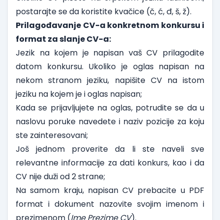
postarajte se da koristite kvačice (č, ć, đ, š, ž).
Prilagođavanje CV-a konkretnom konkursu i
format za slanje CV-a:
Jezik na kojem je napisan vaš CV prilagodite
datom konkursu. Ukoliko je oglas napisan na
nekom stranom jeziku, napišite CV na istom
jeziku na kojem je i oglas napisan;
Kada se prijavljujete na oglas, potrudite se da u
naslovu poruke navedete i naziv pozicije za koju
ste zainteresovani;
Još jednom proverite da li ste naveli sve
relevantne informacije za dati konkurs, kao i da
CV nije duži od 2 strane;
Na samom kraju, napisan CV prebacite u PDF
format i dokument nazovite svojim imenom i
prezimenom (
Ime Prezime CV
).