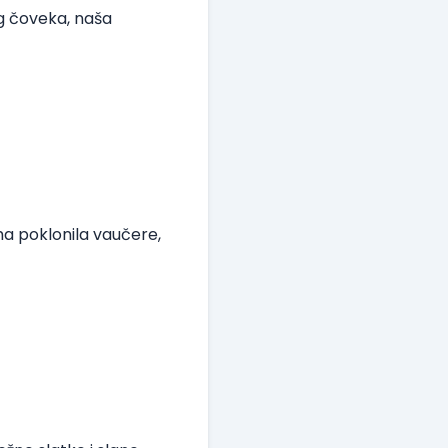
og čoveka, naša
ma poklonila vaučere,