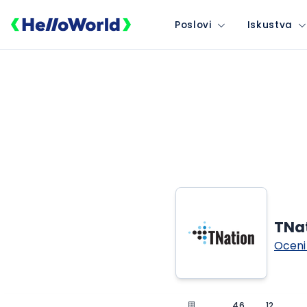
Poslovi
Iskustva
TNa
Oceni
46
12