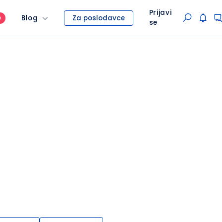
Prijavi
Blog
Za poslodavce
O
se