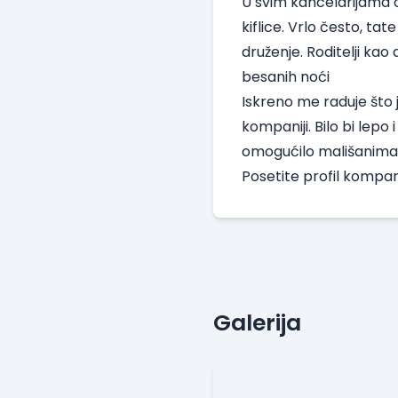
U svim kancelarijama o
kiflice. Vrlo često, ta
druženje. Roditelji kao
besanih noći
Iskreno me raduje što 
kompaniji. Bilo bi lep
omogućilo mališanima d
Posetite
profil kompan
Galerija