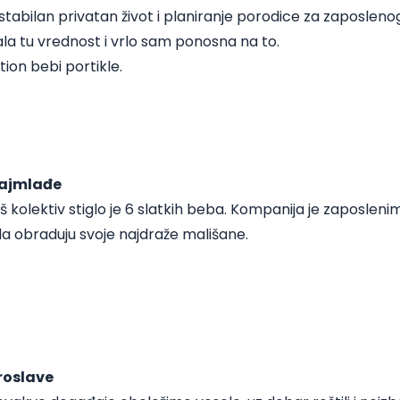
n stabilan privatan život i planiranje porodice za zaposlen
la tu vrednost i vrlo sam ponosna na to.
on bebi portikle.
najmlađe
 kolektiv stiglo je 6 slatkih beba. Kompanija je zaposleni
 da obraduju svoje najdraže mališane.
roslave