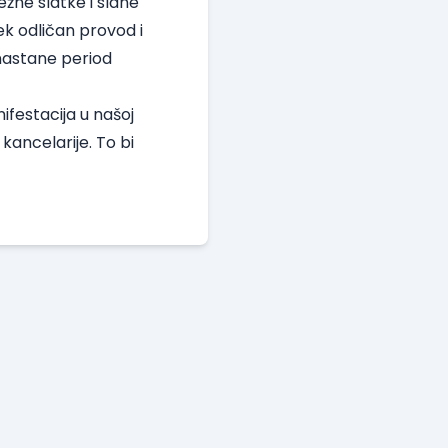
žne slatke i slane
vek odličan provod i
 nastane period
festacija u našoj
kancelarije. To bi