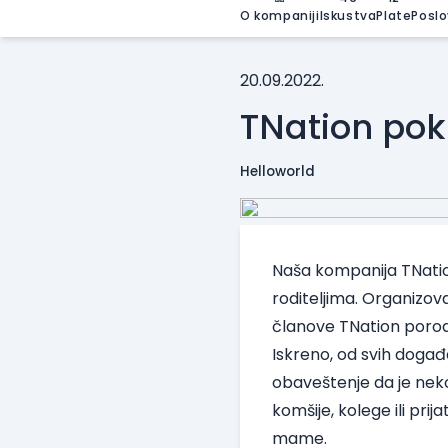
O kompaniji
Iskustva
Plate
Poslo
20.09.2022.
TNation pok
Helloworld
Naša kompanija
TNati
roditeljima. Organizov
članove TNation porod
Iskreno, od svih događ
obaveštenje da je neko
komšije, kolege ili pri
mame.