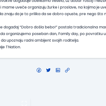
vakve događaje obeležimo veselo, uz dobar roštilj i neizbe
te i mame uveče organizuju žurke i proslave, na kojima je u
 da znaju da je to prilika da se dobro opuste, pre nego što
je događaj “Dobro došla bebo!” postala tradicionalna mani
o i da organizujemo poseban dan, Family day, po povratku u 
a upoznaju radni ambijent svojih roditelja.
ije TNation.