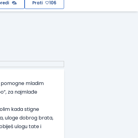
redi
Prati
106
i i pomogne mladim
bo”, za najmlađe
lim kada stigne
ja, uloge dobrog brata,
obiješ ulogu tate i