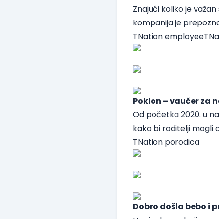
Znajući koliko je važa
kompanija je prepozna
TNation employeeTNati
Poklon – vaučer za 
Od početka 2020. u naš
kako bi roditelji mogli
TNation porodica
Dobro došla bebo i p