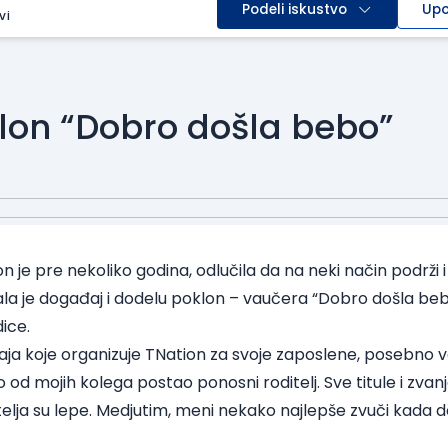
Podeli iskustvo
Upo
vi
lon “Dobro došla bebo”
on
je pre nekoliko godina, odlučila da na neki način podrž
ala je događaj i dodelu poklon – vaučera “Dobro došla be
ice.
aja koje organizuje
TNation za svoje zaposlene,
posebno vo
 od mojih kolega postao ponosni roditelj. Sve titule i zvan
jatelja su lepe. Medjutim, meni nekako najlepše zvuči kada d