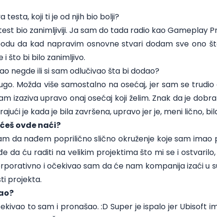
esta, koji ti je od njih bio bolji?
test bio zanimljiviji. Ja sam do tada radio kao Gameplay 
bodu da kad napravim osnovne stvari dodam sve ono št
i što bi bilo zanimljivo.
ašao negde ili si sam odlučivao šta bi dodao?
rugo. Možda više samostalno na osećaj, jer sam se trudio
am izaziva upravo onaj osećaj koji želim. Znak da je dobra
jući je kada je bila završena, upravo jer je, meni lično, bila
 ćeš ovde naći?
sam da nađem poprilično slično okruženje koje sam imao
 da ću raditi na velikim projektima što mi se i ostvaril
 i korporativno i očekivao sam da će nam kompanija izaći u s
ti projekta.
šao?
ekivao to sam i pronašao. :D Super je ispalo jer Ubisoft