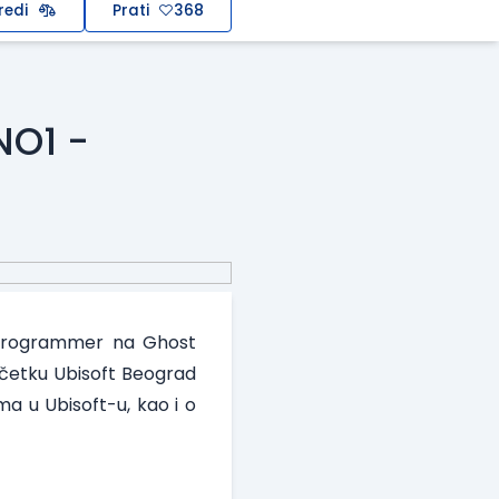
redi
Prati
368
NO1 -
d Programmer na Ghost
očetku Ubisoft Beograd
a u Ubisoft-u, kao i o