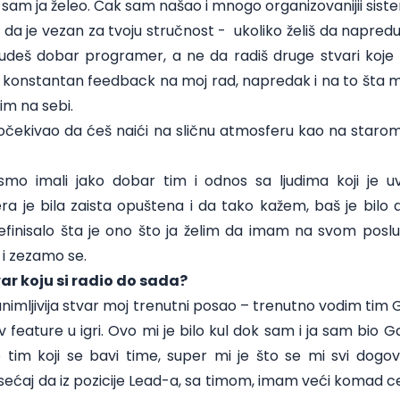
 sam ja želeo. Čak sam našao i mnogo organizovanijii sistem
da je vezan za tvoju stručnost - ukoliko želiš da napred
deš dobar programer, a ne da radiš druge stvari koje ni
 konstantan feedback na moj rad, napredak i na to šta 
im na sebi.
očekivao da ćeš naići na sličnu atmosferu kao na starom 
o imali jako dobar tim i odnos sa ljudima koji je u
era je bila zaista opuštena i da tako kažem, baš je bilo 
efinisalo šta je ono što ja želim da imam na svom posl
i zezamo se.
var koju si radio do sada?
zanimljivija stvar moj trenutni posao – trenutno vodim t
v feature u igri. Ovo mi je bilo kul dok sam i ja sam bi
tim koji se bavi time, super mi je što se mi svi dogo
ećaj da iz pozicije Lead-a, sa timom, imam veći komad c