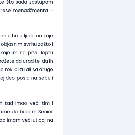
ste što sada zastupam
terese menadžmenta –
m u timu ljude na koje
objasnim svrhu zašto i
koje im na prvu loptu
ožete da uradite, da ih
 rok blizu ali sa druge
aj deo posla na sebe i
 tad imao veći tim i
a tome da budem Senior
da imam veći uticaj na