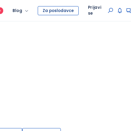
Prijavi
Blog
Za poslodavce
O
se