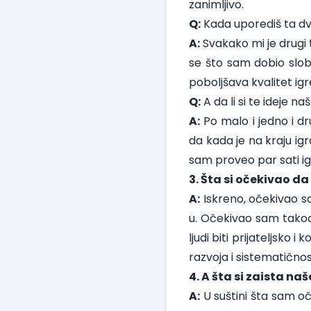
zanimljivo.
Q:
Kada uporediš ta dva t
A:
Svakako mi je drugi 
se što sam dobio slo
poboljšava kvalitet igre 
Q:
A da li si te ideje n
A:
Po malo i jedno i d
da kada je na kraju igr
sam proveo par sati igra
3. Šta si očekivao da
A:
Iskreno, očekivao 
u. Očekivao sam takođe
ljudi biti prijateljsko
razvoja i sistematičnos
4. A šta si zaista na
A:
U suštini šta sam oč