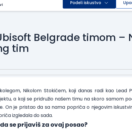
Podeli iskustvo
Upo
vi
 Ubisoft Belgrade timom – 
g tim
 kolegom, Nikolom Stokićem, koji danas radi kao Lea
ektu, a koji se pridružio našem timu na skoro samom p
ne.
On je pristao da sa nama popriča o njegovim iskustvim
riča izgledala do sada.
o da se prijaviš za ovaj posao?