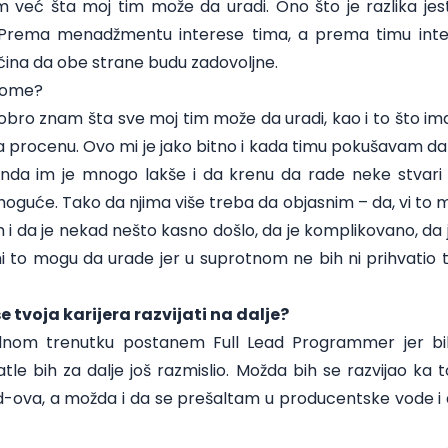
m već šta moj tim može da uradi. Ono što je razlika je
. Prema menadžmentu interese tima, a prema timu in
čina da obe strane budu zadovoljne.
 tome?
bro znam šta sve moj tim može da uradi, kao i to što ima
 procenu. Ovo mi je jako bitno i kada timu pokušavam da 
nda im je mnogo lakše i da krenu da rade neke stvari 
oguće. Tako da njima više treba da objasnim – da, vi to m
i da je nekad nešto kasno došlo, da je komplikovano, da je
 to mogu da urade jer u suprotnom ne bih ni prihvatio t
se tvoja karijera razvijati na dalje?
dnom trenutku postanem Full Lead Programmer jer bih
atle bih za dalje još razmislio. Možda bih se razvijao k
ad-ova, a možda i da se prešaltam u producentske vode i 