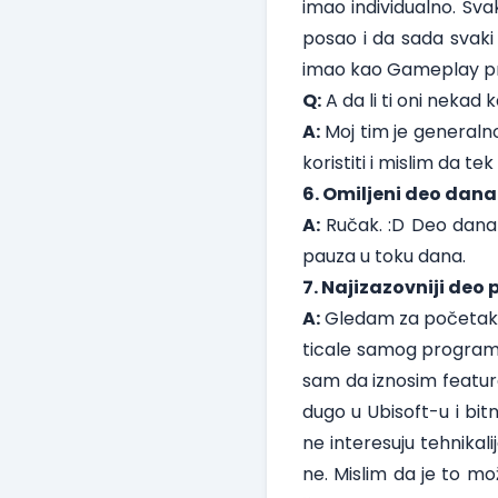
imao individualno. Sva
posao i da sada svaki 
imao kao Gameplay p
Q:
A da li ti oni nekad 
A:
Moj tim je generalno
koristiti i mislim da t
6. Omiljeni deo dana
A:
Ručak. :D Deo dana
pauza u toku dana.
7. Najizazovniji deo 
A:
Gledam za početak d
ticale samog programi
sam da iznosim feature
dugo u Ubisoft-u i bitn
ne interesuju tehnikali
ne. Mislim da je to m