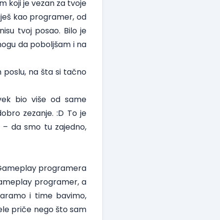
 koji je vezan za tvoje
uješ kao programer, od
su tvoj posao. Bilo je
mogu da poboljšam i na
poslu, na šta si tačno
vek bio više od same
dobro zezanje. :D To je
u – da smo tu zajedno,
im Gameplay programera
o Gameplay programer, a
varamo i time bavimo,
ele priče nego što sam