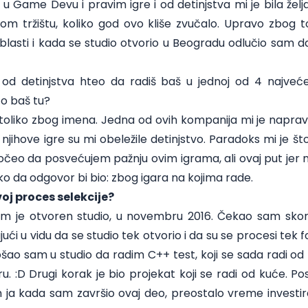
 Game Devu i pravim igre i od detinjstva mi je bila želj
nom tržištu, koliko god ovo kliše zvučalo. Upravo zbog
blasti i kada se studio otvorio u Beogradu odlučio sam d
od detinjstva hteo da radiš baš u jednoj od 4 najv
to baš tu?
 toliko zbog imena. Jedna od ovih kompanija mi je napra
njihove igre su mi obeležile detinjstvo. Paradoks mi je št
čeo da posvećujem pažnju ovim igrama, ali ovaj put jer mi
ako da odgovor bi bio: zbog igara na kojima rade.
voj proces selekcije?
im je otvoren studio, u novembru 2016. Čekao sam sk
ajući u vidu da se studio tek otvorio i da su se procesi tek f
šao sam u studio da radim C++ test, koji se sada radi od
. :D Drugi korak je bio projekat koji se radi od kuće. Pos
sam ja kada sam završio ovaj deo, preostalo vreme invest