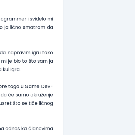
Programmer i svidelo mi
o ja lično smatram da
 da napravim igru tako
 mi je bio to što sam ja
 kul igra.
 pre toga u Game Dev-
o, da će samo okruženje
usret što se tiče ličnog
 ima odnos ka članovima