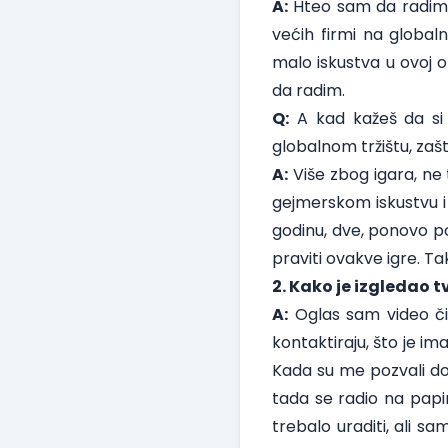
A:
Hteo sam da radim u
većih firmi na global
malo iskustva u ovoj o
da radim.
Q:
A kad kažeš da si 
globalnom tržištu, zaš
A:
Više zbog igara, ne
gejmerskom iskustvu i 
godinu, dve, ponovo po
praviti ovakve igre. T
2. Kako je izgledao t
A:
Oglas sam video č
kontaktiraju, što je im
Kada su me pozvali do
tada se radio na papiru
trebalo uraditi, ali 