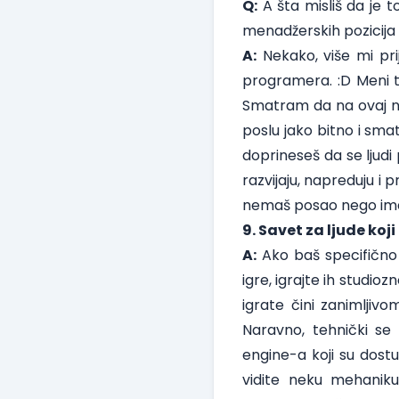
Q:
A šta misliš da je
menadžerskih pozicija 
A:
Nekako, više mi pr
programera. :D Meni ta
Smatram da na ovaj n
poslu jako bitno i sma
doprineseš da se ljud
razvijaju, napreduju i
nemaš posao nego ima
9. Savet za ljude koj
A:
Ako baš specifično
igre, igrajte ih studioz
igrate čini zanimljivom
Naravno, tehnički se 
engine-a koji su dost
vidite neku mehaniku