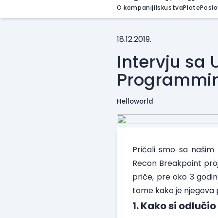
O kompaniji
Iskustva
Plate
Poslo
18.12.2019.
Intervju sa
Programmin
Helloworld
Pričali smo sa našim
Recon Breakpoint proj
priče, pre oko 3 godi
tome kako je njegova p
1. Kako si odluči