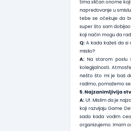
tima sličan onome koji
napredovanje u smislu 
tebe se očekuje da bu
super što sam dobijao
koji način mogu da rad
Q:
A kada kažeš da si 
mislio?
A:
Na starom poslu sm
kolegijalnosti. Atmosf
nešto što mi je baš d
radimo, pomažemo se 
5. Najzanimljivija st
A:
Uf. Mislim da je naj
koji razvijaju Game De
sada kada vodim ceo 
organizujemo. Imam os