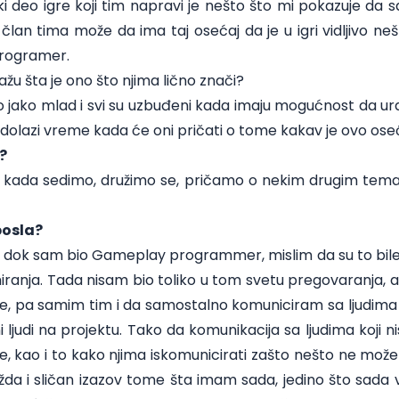
ki deo igre koji tim napravi je nešto što mi pokazuje da
član tima može da ima taj osećaj da je u igri vidljivo ne
rogramer.
kažu šta je ono što njima lično znači?
 jako mlad i svi su uzbuđeni kada imaju mogućnost da ura
ek dolazi vreme kada će oni pričati o tome kakav je ovo oseć
?
 kada sedimo, družimo se, pričamo o nekim drugim tem
posla?
ok sam bio Gameplay programmer, mislim da su to bile o
ranja. Tada nisam bio toliko u tom svetu pregovaranja, 
, pa samim tim i da samostalno komuniciram sa ljudima iz 
i ljudi na projektu. Tako da komunikacija sa ljudima koji ni
je, kao i to kako njima iskomunicirati zašto nešto ne može i 
ožda i sličan izazov tome šta imam sada, jedino što sada