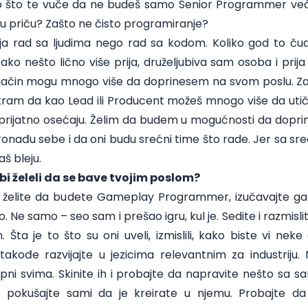
 to što te vuče da ne budeš samo Senior Programmer već
u priču? Zašto ne čisto programiranje?
ija rad sa ljudima nego rad sa kodom. Koliko god to ču
ko nešto lično više prija, druželjubiva sam osoba i prija
ačin mogu mnogo više da doprinesem na svom poslu. Za
tram da kao Lead ili Producent možeš mnogo više da utiče
i prijatno osećaju. Želim da budem u mogućnosti da dopri
 pronađu sebe i da oni budu srećni time što rade. Jer sa sr
š bleju.
i bi želeli da se bave tvojim poslom?
 želite da budete Gameplay Programmer, izučavajte game
no. Ne samo – seo sam i prešao igru, kul je. Sedite i razmislit
. Šta je to što su oni uveli, izmislili, kako biste vi neke 
takođe razvijajte u jezicima relevantnim za industriju
upni svima. Skinite ih i probajte da napravite nešto sa
 pokušajte sami da je kreirate u njemu. Probajte da 