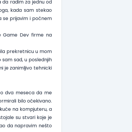
a da radim za jednu od
 toga, kada sam stekao
a se prijavim i počnem
eće Game Dev firme na
vila prekretnicu u mom
o sam sad, u poslednjih
 je zanimljivo tehnicki
oro dva meseca da me
ormirali bilo očekivano.
 kuće na kompjuteru, a
tojale su stvari koje je
irao da napravim nešto