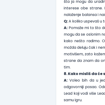
šta ja mogu da uradi
interese obe strane
nalaženje balansa i na
Q:
A koliko uspevaš u
A:
Pomaže mi to što do
mogu da se oslonim na
kako nešto radimo. O
možda deluju čak i nem
motivišem, zato kažem 
strane da znam da oni
tim.
8. Kako misliš da će 
A:
Voleo bih da u je
odgovorniji posao. Od
Lead koji vodi više Le
samu igru.