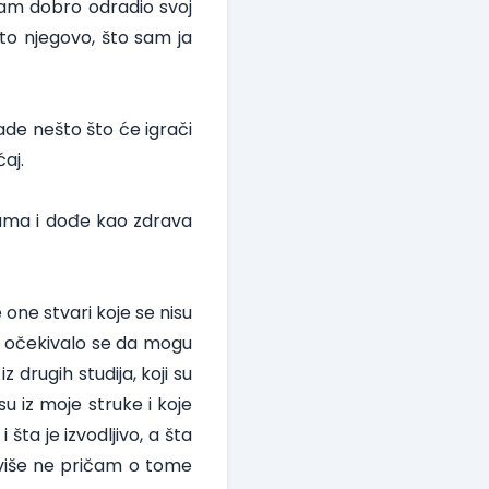
 sam dobro odradio svoj
što njegovo, što sam ja
de nešto što će igrači
aj.
ama i dođe kao zdrava
ne stvari koje se nisu
a očekivalo se da mogu
drugih studija, koji su
su iz moje struke i koje
šta je izvodljivo, a šta
 više ne pričam o tome