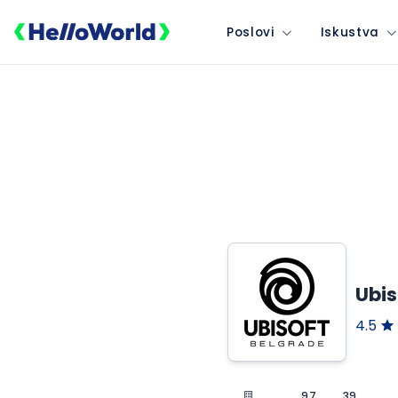
Poslovi
Iskustva
Ubis
4.5
97
39