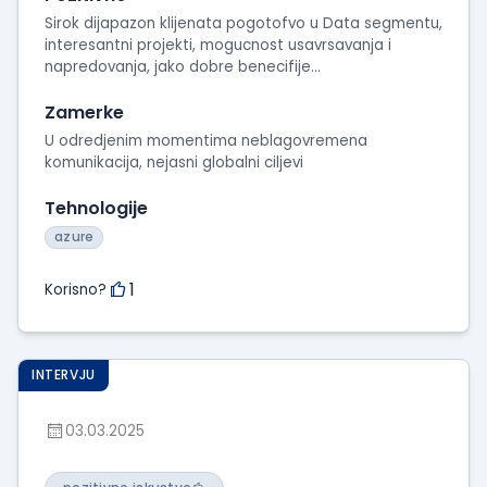
Sirok dijapazon klijenata pogotofvo u Data segmentu,
interesantni projekti, mogucnost usavrsavanja i
napredovanja, jako dobre benecifije...
Zamerke
U odredjenim momentima neblagovremena
komunikacija, nejasni globalni ciljevi
Tehnologije
azure
1
Korisno?
INTERVJU
03.03.2025