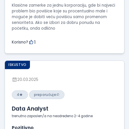
Klasične zamerke za jednu korporaciju, gde bi najveći
problem bio povišice koje su procentualno male i
moguće je dobiti veću povišicu samo promenom
senioriteta. Ako se izbori za dobru ponudu na
početku, onda odlično
1
Korisno?
ISKUSTVO
20.03.2025
4
preporučuje
Data Analyst
trenutno zaposlen/a na neodređeno 2-4 godine
Pozitivno