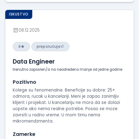
ISKUSTVO
08.12.2025
4
preporučuje
Data Engineer
trenutno zaposlen/a na neodređeno manje od jedne godine
Pozitivno
Kolege su fenomenalne. Beneficije su dobre: 25+
odmora, rucak u kancelariji. Meni je zapao zanimljiv
klijent i projekat. U kancelariju ne mora da se dolazi
uopste ako nema realne potrebe. Posao se moze
zavrsiti u radno vreme. U mom timu nema
mikromendzmenta.
Zamerke