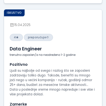
ISKUSTVO
15.04.2025
4
preporučuje
Data Engineer
trenutno zaposlen/a na neodređeno 1-2 godine
Pozitivno
Ljudi su najbolje od svega i razlog što se zaposleni
zadržavaju toliko dugo. Takođe, benefiti su mnogo
jači nego u većini kompanija - ručak, godišnji odmor
25+ dana, budžet za mesečne timske aktivnosti…
Data u poslednje vreme mnogo napreduje i sve više i
više projekata dolazi.
Zamerke