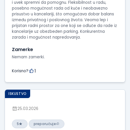
i uvek spremni da pomognu. Fleksibilnost u radu,
posebno mogućnost rada od kuće i neobavezno
prisustvo u kancelariji, što omogućava dobar balans
između privatnog i poslovnog života. Veoma lep i
prijatan radni prostor za one koji se odluče da rade iz
kancelarije uz obezbeđen parking. Konkurentna
zarada i mogućnost napredovanja.
Zamerke
Nemam zamerki.
1
Korisno?
ISKUSTVO
25.03.2026
5
preporučuje