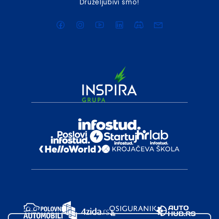
Druželjubivi smo!