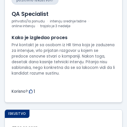
pozitivno iskustvo
QA Specialist
prihvatio/la ponudu
intervju srednje težine
online intervju
trajalo je 3 nedelje
Kako je izgledao proces
Prvi kontakt je sa osobom iz HR tima koja je zaduzena
za intervjue, vrlo prijatan razgovor u kojem se
predoce osnovne stvari o kompaniji. Nakon toga,
desetak dana kasnije tehnicki intervju. Pitanja nisu
sablonska, nego konkretna da se sa lakocom vidi da li
kandidat razume sustinu.
1
Korisno?
ISKUSTVO