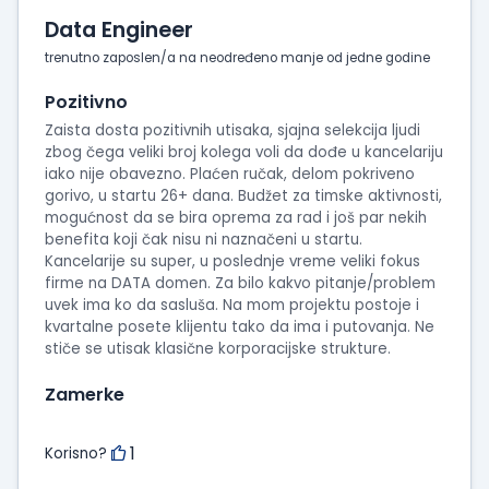
Data Engineer
trenutno zaposlen/a na neodređeno manje od jedne godine
Pozitivno
Zaista dosta pozitivnih utisaka, sjajna selekcija ljudi
zbog čega veliki broj kolega voli da dođe u kancelariju
iako nije obavezno. Plaćen ručak, delom pokriveno
gorivo, u startu 26+ dana. Budžet za timske aktivnosti,
mogućnost da se bira oprema za rad i još par nekih
benefita koji čak nisu ni naznačeni u startu.
Kancelarije su super, u poslednje vreme veliki fokus
firme na DATA domen. Za bilo kakvo pitanje/problem
uvek ima ko da sasluša. Na mom projektu postoje i
kvartalne posete klijentu tako da ima i putovanja. Ne
stiče se utisak klasične korporacijske strukture.
Zamerke
1
Korisno?