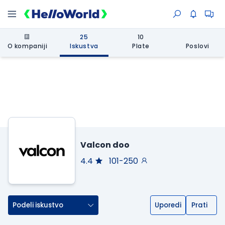
25
10
O kompaniji
Iskustva
Plate
Poslovi
Valcon doo
4.4
101-250
Podeli iskustvo
Uporedi
Prati