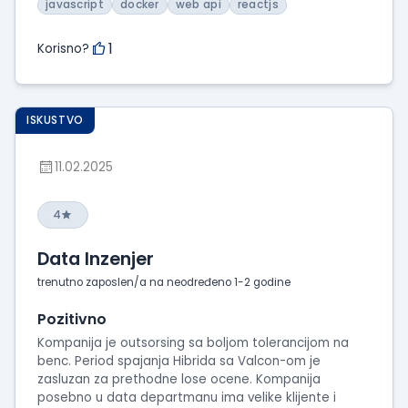
javascript
docker
web api
reactjs
1
Korisno?
ISKUSTVO
11.02.2025
4
Data Inzenjer
trenutno zaposlen/a na neodređeno 1-2 godine
Pozitivno
Kompanija je outsorsing sa boljom tolerancijom na
benc. Period spajanja Hibrida sa Valcon-om je
zasluzan za prethodne lose ocene. Kompanija
posebno u data departmanu ima velike klijente i