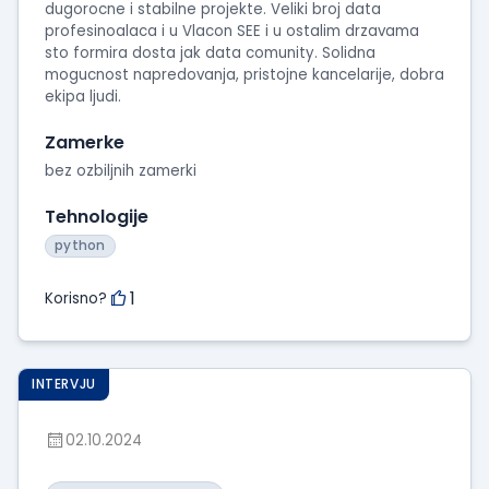
dugorocne i stabilne projekte. Veliki broj data
profesinoalaca i u Vlacon SEE i u ostalim drzavama
sto formira dosta jak data comunity. Solidna
mogucnost napredovanja, pristojne kancelarije, dobra
ekipa ljudi.
Zamerke
bez ozbiljnih zamerki
Tehnologije
python
1
Korisno?
INTERVJU
02.10.2024