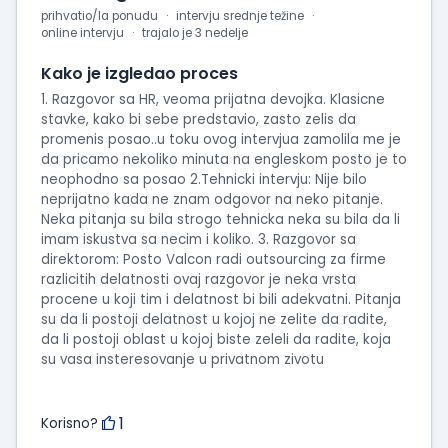
prihvatio/la ponudu
intervju srednje težine
online intervju
trajalo je 3 nedelje
Kako je izgledao proces
1. Razgovor sa HR, veoma prijatna devojka. Klasicne
stavke, kako bi sebe predstavio, zasto zelis da
promenis posao..u toku ovog intervjua zamolila me je
da pricamo nekoliko minuta na engleskom posto je to
neophodno sa posao 2.Tehnicki intervju: Nije bilo
neprijatno kada ne znam odgovor na neko pitanje.
Neka pitanja su bila strogo tehnicka neka su bila da li
imam iskustva sa necim i koliko. 3. Razgovor sa
direktorom: Posto Valcon radi outsourcing za firme
razlicitih delatnosti ovaj razgovor je neka vrsta
procene u koji tim i delatnost bi bili adekvatni. Pitanja
su da li postoji delatnost u kojoj ne zelite da radite,
da li postoji oblast u kojoj biste zeleli da radite, koja
su vasa insteresovanje u privatnom zivotu
1
Korisno?