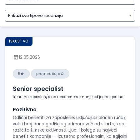
Prikaži sve tipove recenzija
Prikaži
sve
tipove
ISKUSTVO
recenzija
Prikaži
12.05.2026
iskustva
o
radu
5
preporučuje
Prikaži
Senior specialist
utiske
sa
trenutno zaposlen/a na neodređeno manje od jedne godine
intervjua
Pozitivno
Odlični benefiti za zaposlene, uključujući plaćen ručak,
veliki broj dana godišnjeg odmora već od starta, kao i
različite timske aktivnosti. Ljudi i kolege su najveći
benefit kompanije — izuzetno profesionalni, kolegijalni