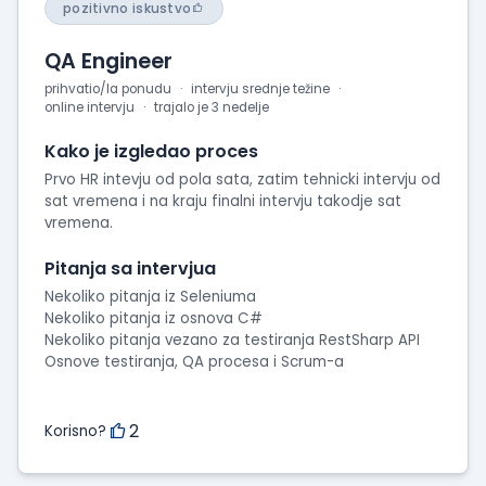
pozitivno iskustvo
QA Engineer
prihvatio/la ponudu
intervju srednje težine
online intervju
trajalo je 3 nedelje
Kako je izgledao proces
Prvo HR intevju od pola sata, zatim tehnicki intervju od
sat vremena i na kraju finalni intervju takodje sat
vremena.
Pitanja sa intervjua
Nekoliko pitanja iz Seleniuma
Nekoliko pitanja iz osnova C#
Nekoliko pitanja vezano za testiranja RestSharp API
Osnove testiranja, QA procesa i Scrum-a
2
Korisno?