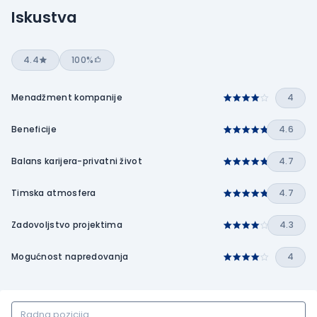
Iskustva
4.4
100%
Menadžment kompanije
4
Beneficije
4.6
Balans karijera-privatni život
4.7
Timska atmosfera
4.7
Zadovoljstvo projektima
4.3
Mogućnost napredovanja
4