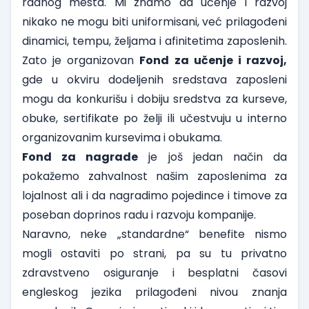
radnog mesta. Mi znamo da učenje i razvoj
nikako ne mogu biti uniformisani, već prilagođeni
dinamici, tempu, željama i afinitetima zaposlenih.
Zato je organizovan
Fond za učenje i razvoj,
gde u okviru dodeljenih sredstava zaposleni
mogu da konkurišu i dobiju sredstva za kurseve,
obuke, sertifikate po želji ili učestvuju u interno
organizovanim kursevima i obukama.
Fond za nagrade
je još jedan način da
pokažemo zahvalnost našim zaposlenima za
lojalnost ali i da nagradimo pojedince i timove za
poseban doprinos radu i razvoju kompanije.
Naravno, neke „standardne“ benefite nismo
mogli ostaviti po strani, pa su tu privatno
zdravstveno osiguranje i besplatni časovi
engleskog jezika prilagođeni nivou znanja