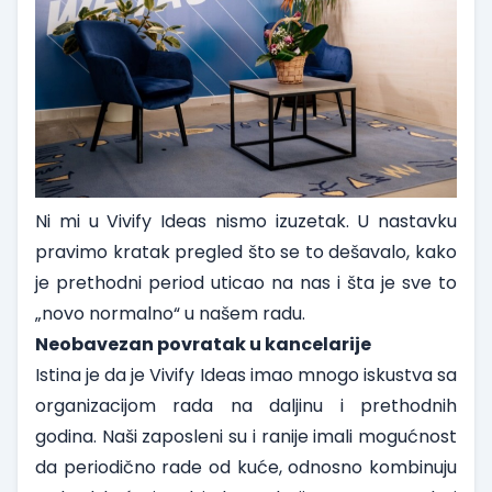
Ni mi u Vivify Ideas nismo izuzetak. U nastavku
pravimo kratak pregled što se to dešavalo, kako
je prethodni period uticao na nas i šta je sve to
„novo normalno“ u našem radu.
Neobavezan povratak u kancelarije
Istina je da je Vivify Ideas imao mnogo iskustva sa
organizacijom rada na daljinu i prethodnih
godina. Naši zaposleni su i ranije imali mogućnost
da periodično rade od kuće, odnosno kombinuju