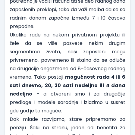
potrebno je voditi računa da se deo radnog dana
zaposlenih preklopi, tako da važi molba da se sa
radnim danom započne između 7 i 10 časova
prepodne.
Ukoliko rade na nekom privatnom projektu ili
žele da se više posvete nekim drugim
segmentima života, naši zaposleni mogu
privremeno, povremeno ili stalno da se odluče
na drugačije angažmane od 8-časovnog radnog
vremena. Tako postoji
mogućnost rada 4 ili 6
sati dnevno, 20, 30 sati nedeljno ili 4 dana
nedeljno
– a otvoreni smo i za drugačije
predloge i modele saradnje i izlazimo u susret
gde god je to moguće.
Dok mlade razvijamo, stare pripremamo za
penziju. Šalu na stranu, jedan od benefita za