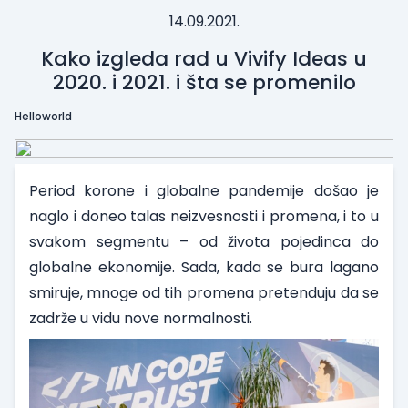
14.09.2021.
Kako izgleda rad u Vivify Ideas u
2020. i 2021. i šta se promenilo
Helloworld
Period korone i globalne pandemije došao je
naglo i doneo talas neizvesnosti i promena, i to u
svakom segmentu – od života pojedinca do
globalne ekonomije. Sada, kada se bura lagano
smiruje, mnoge od tih promena pretenduju da se
zadrže u vidu nove normalnosti.