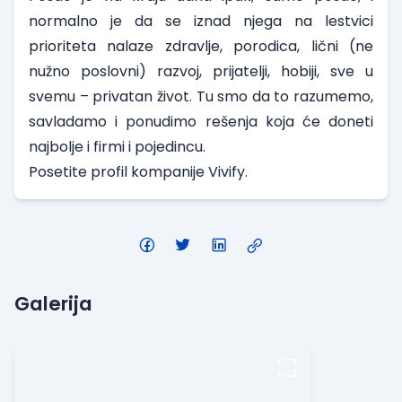
normalno je da se iznad njega na lestvici
prioriteta nalaze zdravlje, porodica, lični (ne
nužno poslovni) razvoj, prijatelji, hobiji, sve u
svemu – privatan život. Tu smo da to razumemo,
savladamo i ponudimo rešenja koja će doneti
najbolje i firmi i pojedincu.
Posetite
profil kompanije Vivify
.
Galerija