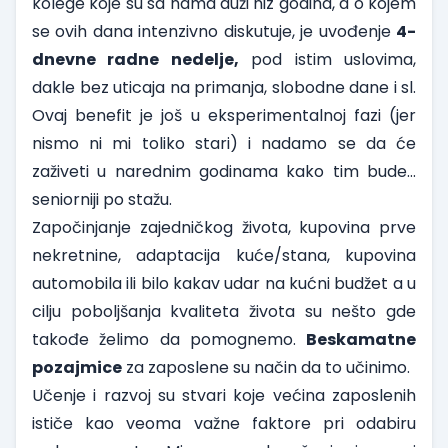
kolege koje su sa nama duži niz godina, a o kojem
se ovih dana intenzivno diskutuje, je uvođenje
4-
dnevne radne nedelje,
pod istim uslovima,
dakle bez uticaja na primanja, slobodne dane i sl.
Ovaj benefit je još u eksperimentalnoj fazi (jer
nismo ni mi toliko stari) i nadamo se da će
zaživeti u narednim godinama kako tim bude…
seniorniji po stažu.
Započinjanje zajedničkog života, kupovina prve
nekretnine, adaptacija kuće/stana, kupovina
automobila ili bilo kakav udar na kućni budžet a u
cilju poboljšanja kvaliteta života su nešto gde
takođe želimo da pomognemo.
Beskamatne
pozajmice
za zaposlene su način da to učinimo.
Učenje i razvoj su stvari koje većina zaposlenih
ističe kao veoma važne faktore pri odabiru