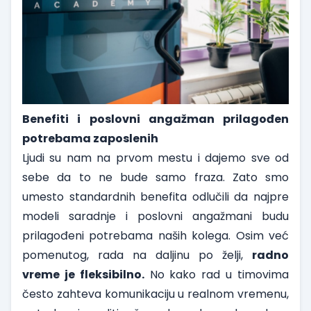
Benefiti i poslovni angažman prilagođen
potrebama zaposlenih
Ljudi su nam na prvom mestu i dajemo sve od
sebe da to ne bude samo fraza. Zato smo
umesto standardnih benefita odlučili da najpre
modeli saradnje i poslovni angažmani budu
prilagođeni potrebama naših kolega. Osim već
pomenutog, rada na daljinu po želji,
radno
vreme je fleksibilno.
No kako rad u timovima
često zahteva komunikaciju u realnom vremenu,