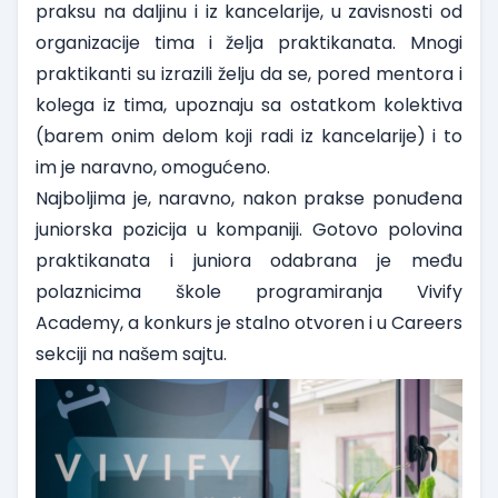
praksu na daljinu i iz kancelarije, u zavisnosti od
organizacije tima i želja praktikanata. Mnogi
praktikanti su izrazili želju da se, pored mentora i
kolega iz tima, upoznaju sa ostatkom kolektiva
(barem onim delom koji radi iz kancelarije) i to
im je naravno, omogućeno.
Najboljima je, naravno, nakon prakse ponuđena
juniorska pozicija u kompaniji. Gotovo polovina
praktikanata i juniora odabrana je među
polaznicima škole programiranja
Vivify
Academy
, a konkurs je stalno otvoren i u
Careers
sekciji
na našem sajtu.