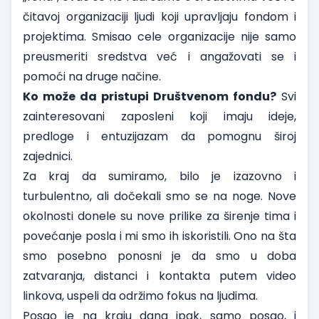
čitavoj organizaciji ljudi koji upravljaju fondom i
projektima. Smisao cele organizacije nije samo
preusmeriti sredstva već i angažovati se i
pomoći na druge načine.
Ko može da pristupi Društvenom fondu?
Svi
zainteresovani zaposleni koji imaju ideje,
predloge i entuzijazam da pomognu široj
zajednici.
Za kraj da sumiramo, bilo je izazovno i
turbulentno, ali dočekali smo se na noge. Nove
okolnosti donele su nove prilike za širenje tima i
povećanje posla i mi smo ih iskoristili. Ono na šta
smo posebno ponosni je da smo u doba
zatvaranja, distanci i kontakta putem video
linkova, uspeli da održimo fokus na ljudima.
Posao je na kraju dana ipak, samo posao, i