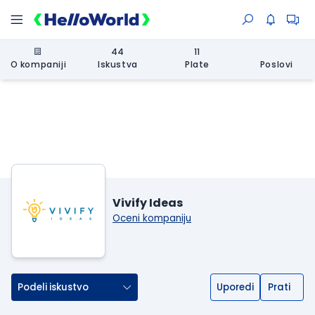
44
11
O kompaniji
Iskustva
Plate
Poslovi
Vivify Ideas
Oceni kompaniju
Podeli iskustvo
Uporedi
Prati