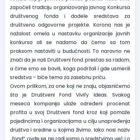
započeli tradiciju organizovanja javnog
Konkursa
društvenog fonda
i dodele sredstava za
društveno odgovorne projekte. Korona nas je
nažalost omela u nastavku organizacije javnih
konkursa ali se nadamo da ćemo sa tom
praksom nastaviti u budućnosti. To naravno ne
znači da je naš Društveni fond prestao sa radom,
a čime smo se bavili, koga podržali i gde usmerili
sredstva – biće tema za zasebnu priču.
Ovom prilikom, za one koji ne znaju, objasnićemo
šta je Društveni Fond Vivify Ideas. Svakog
meseca kompanija ulaže određeni procenat
profita u svoj Društveni fond kroz koji pomaže
pojedincima i organizacijama u cilju unapređenja
društva i sredine u kojima živimo. Iako nosi naziv
„fond“, ovde se ne radi samo o sredstvima već i o