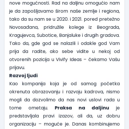
nove mogućnosti. Rad na daljinu omogućio nam
je da zapošljavamo širom naše zemlje i regiona,
tako da su nam se u 2020. i 2021. pored pretežno
Novosađana, pridružile kolege iz Beograda,
Kragujevca, Subotice, Banjaluke i drugih gradova.
Tako da, gde god se nalazili i odakle god Vam
prija da radite, ako sebe vidite u nekoj od
otvorenih pozicija u Vivify Ideas –
čekamo Vašu
prijavu
.
Razvoj ljudi
Kao kompanija koja je od samog početka
okrenuta obrazovanju i razvoju kadrova, nismo
mogli da dozvolimo da nas novi uslovi rada u
tome ometaju.
Praksa na daljinu
je
predstavljala pravi izazov, ali da, uz dobru
organizaciju – moguće je. Danas kombinujemo