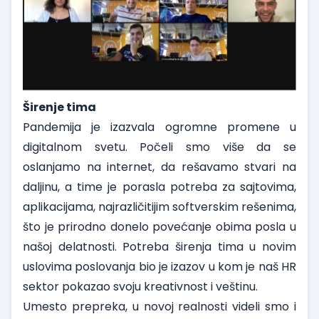
Širenje tima
Pandemija je izazvala ogromne promene u
digitalnom svetu. Počeli smo više da se
oslanjamo na internet, da rešavamo stvari na
daljinu, a time je porasla potreba za sajtovima,
aplikacijama, najrazličitijim softverskim rešenima,
što je prirodno donelo povećanje obima posla u
našoj delatnosti. Potreba širenja tima u novim
uslovima poslovanja bio je izazov u kom je naš HR
sektor pokazao svoju kreativnost i veštinu.
Umesto prepreka, u novoj realnosti videli smo i