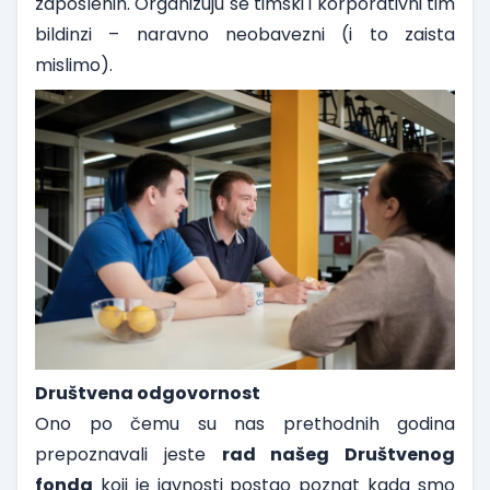
zaposlenih. Organizuju se timski i korporativni tim
bildinzi – naravno neobavezni (i to zaista
mislimo).
Društvena odgovornost
Ono po čemu su nas prethodnih godina
prepoznavali jeste
rad našeg Društvenog
fonda
koji je javnosti postao poznat kada smo