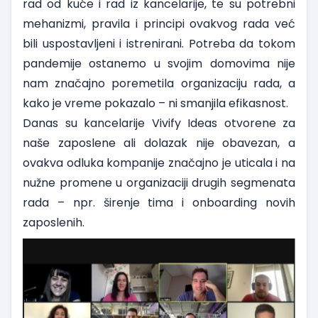
rad od kuće i rad iz kancelarije, te su potrebni
mehanizmi, pravila i principi ovakvog rada već
bili uspostavljeni i istrenirani. Potreba da tokom
pandemije ostanemo u svojim domovima nije
nam značajno poremetila organizaciju rada, a
kako je vreme pokazalo – ni smanjila efikasnost.
Danas su kancelarije Vivify Ideas otvorene za
naše zaposlene ali dolazak nije obavezan, a
ovakva odluka kompanije značajno je uticala i na
nužne promene u organizaciji drugih segmenata
rada – npr. širenje tima i onboarding novih
zaposlenih.