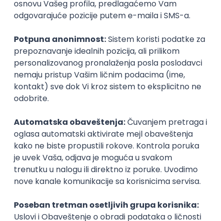
Prijavi se
WordPress Developer
Zoftify — Travel Software Development
Rad od kuće
15.09.2026.
PHP
JavaScript
CSS
HTML
REST
WordPress
Agile
Figma
SEO
Intermediate
Okupljamo IT zajednicu, podižemo
transparentnost domaćeg IT tržišta rada i
efikasno spajamo kandidate i poslodavce.