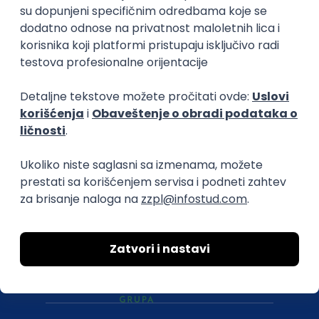
O nama
Za poslodavce
Uslovi korišćenja
Politika privatnosti
Uklonjeni profili poslodavaca
Za medije
Kontakt
Druželjubivi smo!