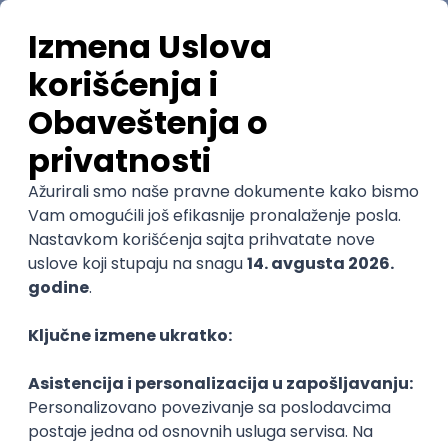
Najnovije
Uskoro ističe
.NET Software Developer
Factory World Wide
3
Beograd
09.08.2026.
.NET
SQL
PostgreSQL
WEB API
OOP
RESTful
@
Microservices
Senior
POSLOVI NA MAIL
KATEGORIJA
TEHNOLOGIJA
POSLODAVAC
GRAD
SENIORITET
NAČIN RADA
Najnoviji poslovi svakog dana u tvom
inboxu