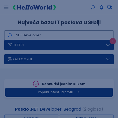
Najveća baza IT poslova u Srbiji
1
FILTERI
KATEGORIJE
Konkuriši jednim klikom
Popuni infostud profill
Posao
.NET Developer, Beograd
(2 oglasa)