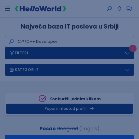
Najveća baza IT poslova u Srbiji
1
FILTERI
KATEGORIJE
Konkuriši jednim klikom
Popuni infostud profill
Posao
Beograd
(1 oglas)