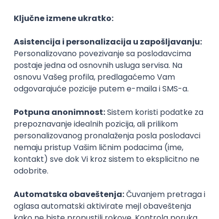
@
POSLOVI NA MAIL
KATEGORIJA
TEHNOLOGIJA
POSLODAVAC
GRAD
SENIORITET
NAČIN RADA
Najnoviji poslovi svakog dana u tvom
inboxu
Prijavi se
Istaknuti poslodavci