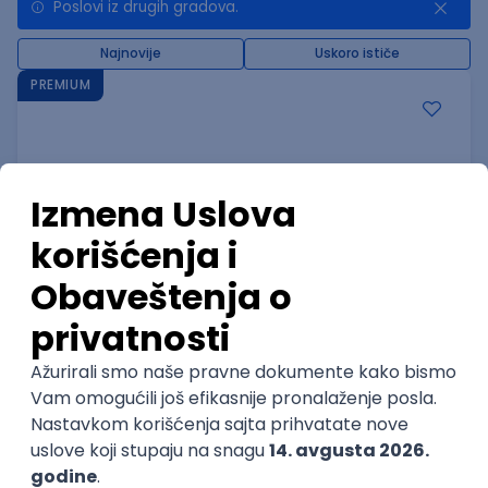
Poslovi iz drugih gradova.
Najnovije
Uskoro ističe
PREMIUM
C++ Software Developer
(Medior/Senior)
Keba d.o.o.
4
Odgovara na prijave
dobrovoljno zdravstveno osiguranje
edukacija i konferencije
Novi Sad
02.09.2026.
C++
Git
Python
Bash
C
Intermediate
Senior