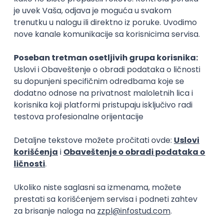
Okupljamo IT zajednicu, podižemo
transparentnost domaćeg IT tržišta rada i
efikasno spajamo kandidate i poslodavce.
O nama
Za poslodavce
Uslovi korišćenja
Politika privatnosti
Uklonjeni profili poslodavaca