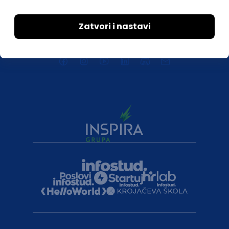
Za medije
Kontakt
Druželjubivi smo!