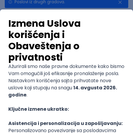
Poslovi iz drugih gradova.
Najnovije
Uskoro ističe
Game Developer
Tria d.o.o.
Beograd | Hibrid
12.08.2026.
JavaScript
HTML5
Git
WebGL
CSS3
Canvas
@
Unity
Intermediate
POSLOVI NA MAIL
KATEGORIJA
TEHNOLOGIJA
POSLODAVAC
GRAD
SENIORITET
NAČIN RADA
Najnoviji poslovi svakog dana u tvom
inboxu