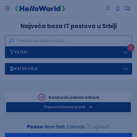
Najveća baza IT poslova u Srbiji
2
FILTERI
KATEGORIJE
Konkuriši jednim klikom
Popuni infostud profill
Posao
Novi Sad
, Canvas
(2 oglasa)