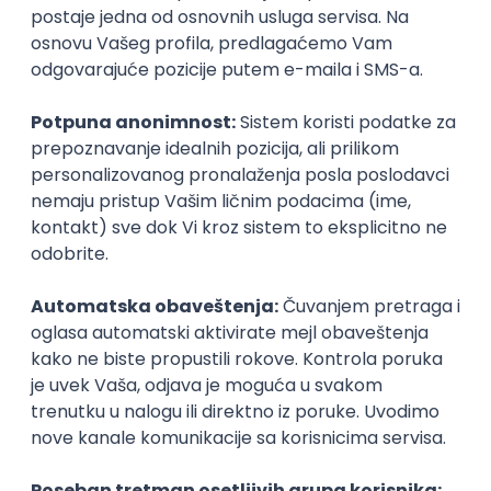
Prijavi se
KONKURIŠI MEĐU PRVIMA
Technical Artist
IGT D&B d.o.o.
3.7
Beograd | Hibrid
27.08.2026.
Canvas
3D
Unity
Adobe
Intermediate
Okupljamo IT zajednicu, podižemo
transparentnost domaćeg IT tržišta rada i