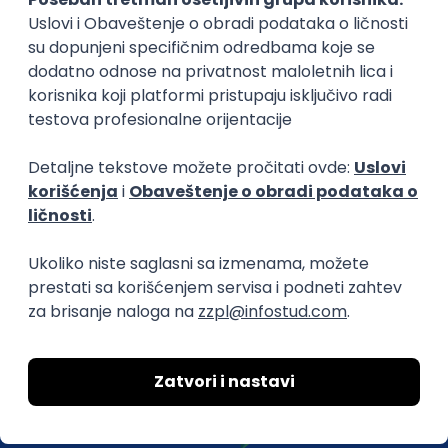
efikasno spajamo kandidate i poslodavce.
O nama
Za poslodavce
Uslovi korišćenja
Politika privatnosti
Uklonjeni profili poslodavaca
Za medije
Kontakt
Druželjubivi smo!