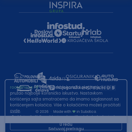
root@hw.rs
:~#
Helloworld.rs koristi kolačiće kako bi ti
pružao najbolje korisničko iskustvo. Nastavkom
korišćenja sajta smatraćemo da imamo saglasnost sa
korišćenjem kolačića. Više o kolačićima možeš pročitati
ovde
.
2026
·
Made with
in Subotica.
Sadržaj sajta Helloworld.rs je u vlasništvu Infostud rešenja d.o.o.
Subotica. Zabranjeno je njegovo preuzimanje bez dozvole.
U redu
Sačuvaj pretragu
This site is protected by reCAPTCHA and the Google
Privacy Policy
and