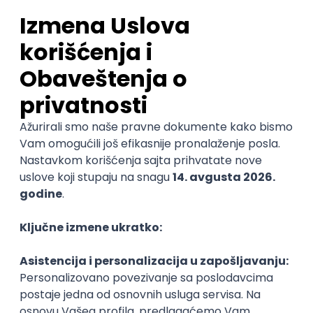
Najnovije
Uskoro ističe
Senior QA Automation Engineer - AWS
& Salesforce
Flosum
Remote
27.08.2026.
Git
Selenium
AWS
DevOps
REST
QA
Cloud
@
Cypress
Senior
POSLOVI NA MAIL
KATEGORIJA
TEHNOLOGIJA
POSLODAVAC
GRAD
SENIORITET
NAČIN RADA
Najnoviji poslovi svakog dana u tvom
inboxu