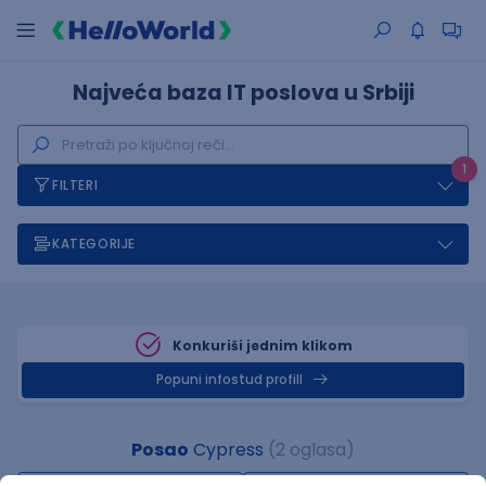
Najveća baza IT poslova u Srbiji
1
FILTERI
KATEGORIJE
Konkuriši jednim klikom
Popuni infostud profill
Posao
Cypress
(2 oglasa)