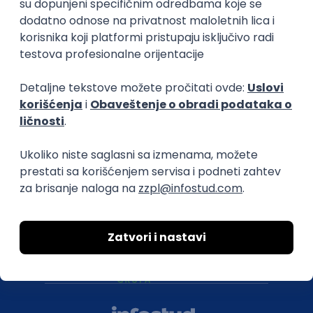
O nama
Za poslodavce
Uslovi korišćenja
Politika privatnosti
Uklonjeni profili poslodavaca
Za medije
Kontakt
Druželjubivi smo!