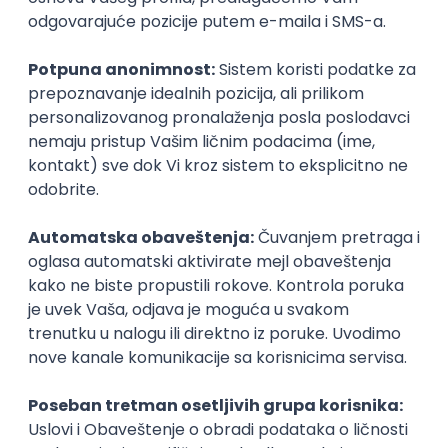
Prijavi se
Senior Front-End Engineer (React)
Miratech
Remote
22.08.2026.
CSS
DevOps
REST
TypeScript
Cypress
Senior
Okupljamo IT zajednicu, podižemo
transparentnost domaćeg IT tržišta rada i
efikasno spajamo kandidate i poslodavce.