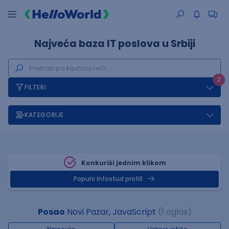
Najveća baza IT poslova u Srbiji
2
FILTERI
KATEGORIJE
Konkuriši jednim klikom
Popuni infostud profill
Posao
Novi Pazar, JavaScript
(1 oglas)