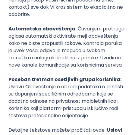
PHP
MySQL
C#
SQL
JavaScript
SQL Server
OOP
Junior
Game Developer
Tria d.o.o.
Beograd | Hibrid
12.08.2026.
JavaScript
HTML5
Git
WebGL
CSS3
Canvas
Unity
Intermediate
Node.js/Nest.JS Developer
(intermediate/senior)
AxiomQ Dionic d.o.o.
Novi Sad
12.08.2026.
JavaScript
Node.js
AWS
Cloud
RESTful
Microservices
Express
Oauth
Intermediate
Senior