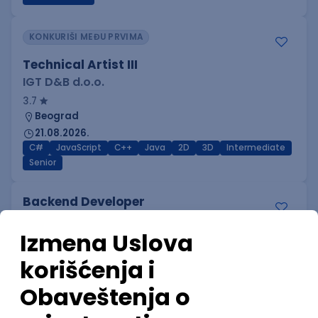
KONKURIŠI MEĐU PRVIMA
Technical Artist III
IGT D&B d.o.o.
3.7
Beograd
21.08.2026.
C#
JavaScript
C++
Java
2D
3D
Intermediate
Senior
Backend Developer
ForwardSlash NS d.o.o.
4.3
Novi Sad | Hibrid
20.08.2026.
JavaScript
Node
Node.js
Jira
REST
Senior
POSLOVI NA MAIL