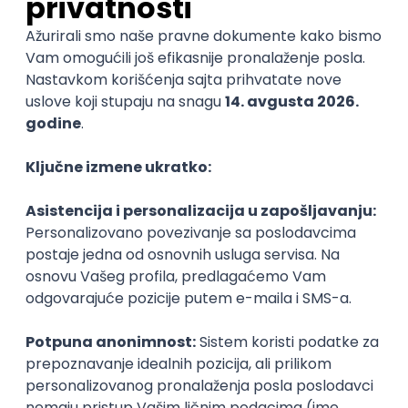
@
KATEGORIJA
TEHNOLOGIJA
POSLODAVAC
GRAD
SENIORITET
NAČIN RADA
Najnoviji poslovi svakog dana u tvom
inboxu
Prijavi se
Softverski inženjer - junior
Logeecom
3
Odgovara na prijave
Beograd
27.08.2026.
600,00 - 2.000,00 EUR (net)
Oglas dostupan i studentima