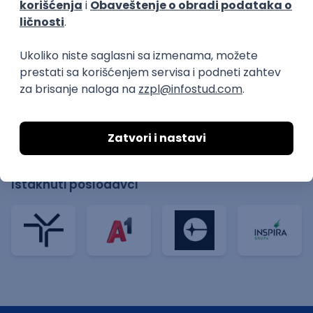
Backend Software Engineer - Game
Experience Team
Pollard Digital Solutions
Beograd | Hibrid
08.08.2026.
C#
JavaScript
Java
NoSQL
Python
Docker
REST
C
Cloud
Kubernetes
Senior
Istaknuti poslodavci