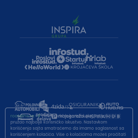
root@hw.rs
:~#
Helloworld.rs koristi kolačiće kako bi ti
pružao najbolje korisničko iskustvo. Nastavkom
korišćenja sajta smatraćemo da imamo saglasnost sa
korišćenjem kolačića. Više o kolačićima možeš pročitati