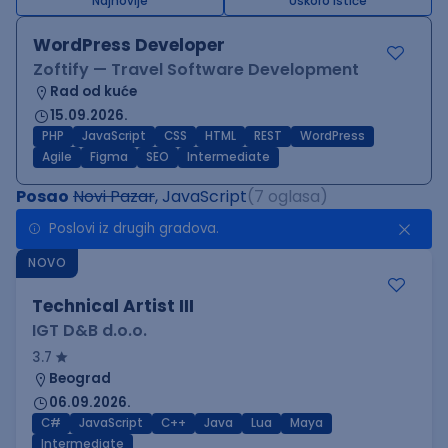
Najnovije
Uskoro ističe
WordPress Developer
Zoftify — Travel Software Development
Rad od kuće
15.09.2026.
PHP
JavaScript
CSS
HTML
REST
WordPress
Agile
Figma
SEO
Intermediate
Posao
Novi Pazar
, JavaScript
(7 oglasa)
Poslovi iz drugih gradova.
NOVO
Technical Artist III
IGT D&B d.o.o.
3.7
Beograd
06.09.2026.
C#
JavaScript
C++
Java
Lua
Maya
Intermediate