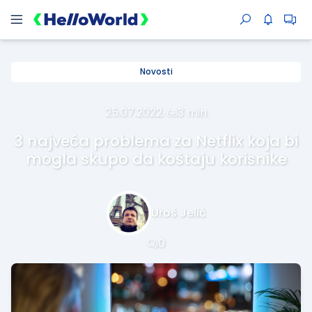
Novosti
25.07.2022.
·
3 min
3 najveća problema za Netflix koja bi
mogla skupo da koštaju korisnike
Uroš Jelić
0