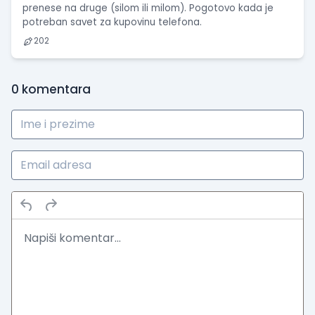
prenese na druge (silom ili milom). Pogotovo kada je
potreban savet za kupovinu telefona.
202
0
komentara