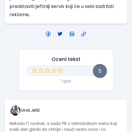
predstaviti jeftiniji servis koji će u sebi sadržati
reklame.
Oceni tekst
5
1 glas
Uroš Jelić
Nekada IT novinar, a sada PR u tehnološkom svetu koji
svaki dan gleda da otkrije i nauči nešto novo i to