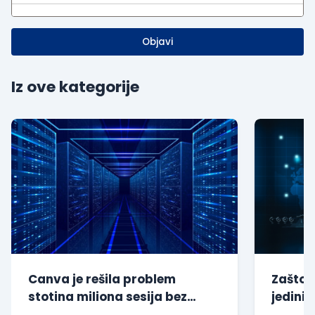
Objavi
Iz ove kategorije
Canva je rešila problem
Zašto s
stotina miliona sesija bez
jedini 
dodatnog opterećenja baze
kompan