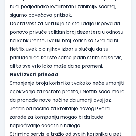
nudi podjednako kvalitetan i zanimljiv sadržaj,
sigurno povećava pritisak.
Dobra vest za Netflix je to što i dalje uspeva da
ponovo privuče solidan broj dezertera u odnosu
na konkurente, i veliki broj korisnika tvrdi da bi
Netflix uvek bio njihov izbor u slučaju da su
prinuđeni da koriste samo jedan striming servis,
ali to sve vrlo lako može da se promeni.
Novi izvori prihoda
Smanjenje broja korisnika svakako neće umanjiti
očekivanja za rastom profita, i Netflix sada mora
da pronađe nove načine da umanji ovaj jaz.
Jedan od načina za kreiranje novog izvora
zarade za kompaniju mogao bi da bude
naplaćivanje dodatnih naloga.
Striming servis je tražio od svojih korisnika u pet