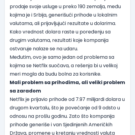
prodaje svoje usluge u preko 190 zemalja, među
kojima je i Srbija, generišući prihode u lokalnim
valutama, ali prijavljujući rezultate u dolarima.
Kako vrednost dolara raste u poređenju sa
drugim valutama, rezultati koje kompanija
ostvaruje nalaze se na udaru.
Međutim, ovo je samo jedan od problema sa
kojima se Netflix suočava, a rešenja bi u velikoj
meri mogla da budu bolna za korisnike.
Mali problem sa prihodima, ali veliki problem
sa zaradom
Netflix je prijavio prihode od 7.97 milijardi dolara u
drugom kvartalu, što je povećanje od 9 odsto u
odnosu na prošlu godinu. Zato što kompanija
prihode generiše i van Sjedinjenih Američkih
Država, promene u kretanju vrednosti valuta