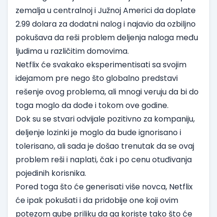
zemalja u centralnoj i Južnoj Americi da doplate
2.99 dolara za dodatni nalog i najavio da ozbiljno
pokušava da reši problem deljenja naloga među
ljudima u različitim domovima.
Netflix će svakako eksperimentisati sa svojim
idejamom pre nego što globalno predstavi
rešenje ovog problema, ali mnogi veruju da bi do
toga moglo da dođe i tokom ove godine.
Dok su se stvari odvijale pozitivno za kompaniju,
deljenje lozinki je moglo da bude ignorisano i
tolerisano, ali sada je došao trenutak da se ovaj
problem reši i naplati, čak i po cenu otuđivanja
pojedinih korisnika.
Pored toga što će generisati više novca, Netflix
će ipak pokušati i da pridobije one koji ovim
potezom gube priliku da ga koriste tako što će