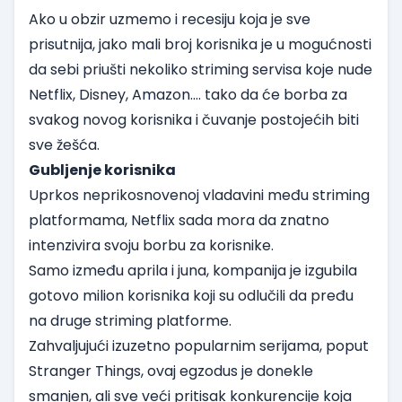
Ako u obzir uzmemo i recesiju koja je sve
prisutnija, jako mali broj korisnika je u mogućnosti
da sebi priušti nekoliko striming servisa koje nude
Netflix, Disney, Amazon.... tako da će borba za
svakog novog korisnika i čuvanje postojećih biti
sve žešća.
Gubljenje korisnika
Uprkos neprikosnovenoj vladavini među striming
platformama, Netflix sada mora da znatno
intenzivira svoju borbu za korisnike.
Samo između aprila i juna, kompanija je izgubila
gotovo milion korisnika koji su odlučili da pređu
na druge striming platforme.
Zahvaljujući izuzetno popularnim serijama, poput
Stranger Things, ovaj egzodus je donekle
smanjen, ali sve veći pritisak konkurencije koja