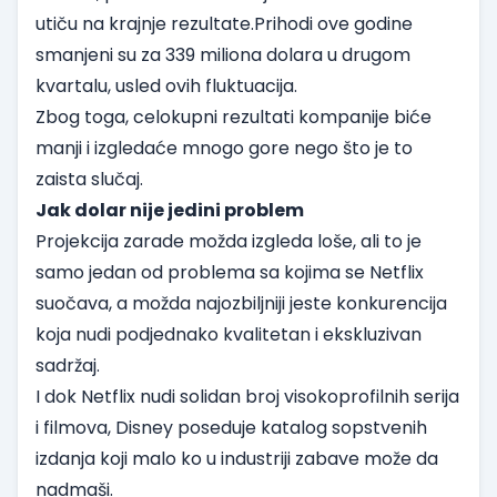
utiču na krajnje rezultate.Prihodi ove godine
smanjeni su za 339 miliona dolara u drugom
kvartalu, usled ovih fluktuacija.
Zbog toga, celokupni rezultati kompanije biće
manji i izgledaće mnogo gore nego što je to
zaista slučaj.
Jak dolar nije jedini problem
Projekcija zarade možda izgleda loše, ali to je
samo jedan od problema sa kojima se Netflix
suočava, a možda najozbiljniji jeste konkurencija
koja nudi podjednako kvalitetan i ekskluzivan
sadržaj.
I dok Netflix nudi solidan broj visokoprofilnih serija
i filmova, Disney poseduje katalog sopstvenih
izdanja koji malo ko u industriji zabave može da
nadmaši.