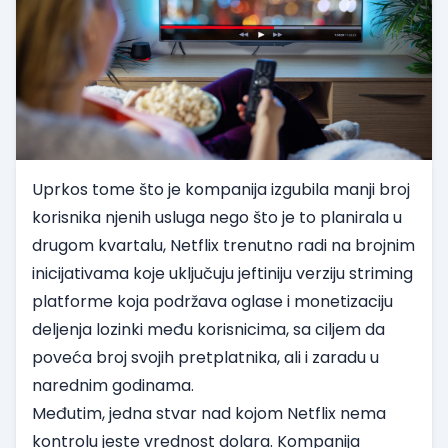
Uprkos tome što je kompanija izgubila manji broj
korisnika njenih usluga nego što je to planirala u
drugom kvartalu, Netflix trenutno radi na brojnim
inicijativama koje uključuju jeftiniju verziju striming
platforme koja podržava oglase i monetizaciju
deljenja lozinki među korisnicima, sa ciljem da
poveća broj svojih pretplatnika, ali i zaradu u
narednim godinama.
Međutim, jedna stvar nad kojom Netflix nema
kontrolu jeste vrednost dolara. Kompanija