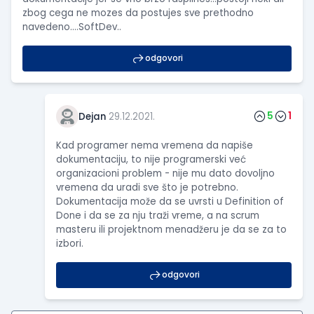
zbog cega ne mozes da postujes sve prethodno
navedeno....SoftDev..
odgovori
5
1
Dejan
29.12.2021.
Kad programer nema vremena da napiše
dokumentaciju, to nije programerski već
organizacioni problem - nije mu dato dovoljno
vremena da uradi sve što je potrebno.
Dokumentacija može da se uvrsti u Definition of
Done i da se za nju traži vreme, a na scrum
masteru ili projektnom menadžeru je da se za to
izbori.
odgovori