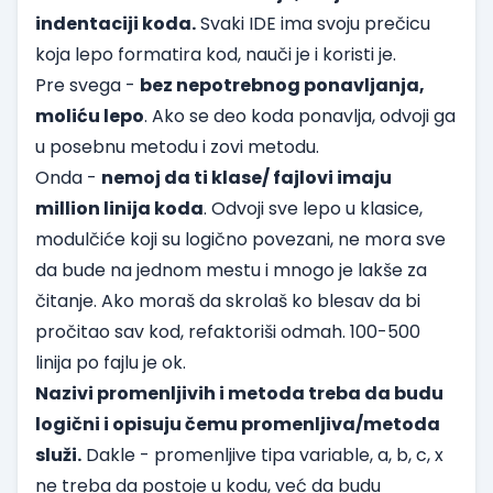
indentaciji koda.
Svaki IDE ima svoju prečicu
koja lepo formatira kod, nauči je i koristi je.
Pre svega -
bez nepotrebnog ponavljanja,
moliću lepo
. Ako se deo koda ponavlja, odvoji ga
u posebnu metodu i zovi metodu.
Onda -
nemoj da ti klase/ fajlovi imaju
million linija koda
. Odvoji sve lepo u klasice,
modulčiće koji su logično povezani, ne mora sve
da bude na jednom mestu i mnogo je lakše za
čitanje. Ako moraš da skrolaš ko blesav da bi
pročitao sav kod, refaktoriši odmah. 100-500
linija po fajlu je ok.
Nazivi promenljivih i metoda treba da budu
logični i opisuju čemu promenljiva/metoda
služi.
Dakle - promenljive tipa variable, a, b, c, x
ne treba da postoje u kodu, već da budu