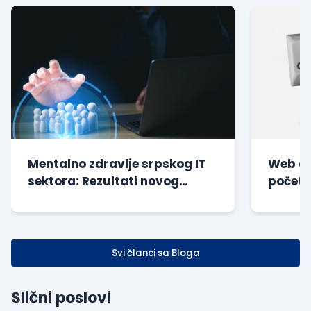
Mentalno zdravlje srpskog IT
Web di
sektora: Rezultati novog
početn
istraživanja
| Besp
Svi članci sa Bloga
Slični poslovi