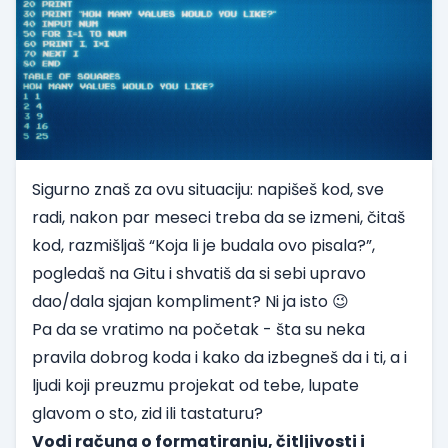
Sigurno znaš za ovu situaciju: napišeš kod, sve
radi, nakon par meseci treba da se izmeni, čitaš
kod, razmišljaš “Koja li je budala ovo pisala?”,
pogledaš na Gitu i shvatiš da si sebi upravo
dao/dala sjajan kompliment? Ni ja isto 😉
Pa da se vratimo na početak - šta su neka
pravila dobrog koda i kako da izbegneš da i ti, a i
ljudi koji preuzmu projekat od tebe, lupate
glavom o sto, zid ili tastaturu?
Vodi računa o formatiranju, čitljivosti i