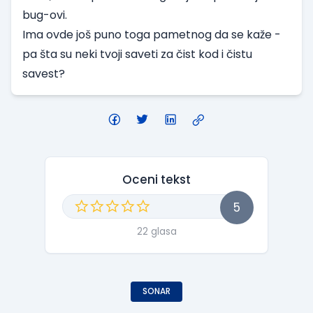
bug-ovi.
Ima ovde još puno toga pametnog da se kaže -
pa šta su neki tvoji saveti za čist kod i čistu
savest?
Oceni tekst
5
22 glasa
SONAR