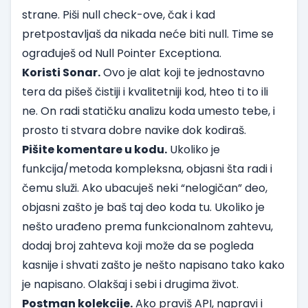
strane. Piši null check-ove, čak i kad
pretpostavljaš da nikada neće biti null. Time se
ograđuješ od Null Pointer Exceptiona.
Koristi
Sonar
.
Ovo je alat koji te jednostavno
tera da pišeš čistiji i kvalitetniji kod, hteo ti to ili
ne. On radi statičku analizu koda umesto tebe, i
prosto ti stvara dobre navike dok kodiraš.
Pišite komentare u kodu.
Ukoliko je
funkcija/metoda kompleksna, objasni šta radi i
čemu služi. Ako ubacuješ neki “nelogičan” deo,
objasni zašto je baš taj deo koda tu. Ukoliko je
nešto urađeno prema funkcionalnom zahtevu,
dodaj broj zahteva koji može da se pogleda
kasnije i shvati zašto je nešto napisano tako kako
je napisano. Olakšaj i sebi i drugima život.
Postman kolekcije.
Ako praviš API, napravi i