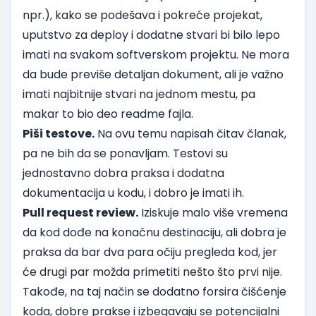
npr.), kako se podešava i pokreće projekat,
uputstvo za deploy i dodatne stvari bi bilo lepo
imati na svakom softverskom projektu. Ne mora
da bude previše detaljan dokument, ali je važno
imati najbitnije stvari na jednom mestu, pa
makar to bio deo readme fajla.
Piši testove.
Na ovu temu napisah
čitav članak
,
pa ne bih da se ponavljam. Testovi su
jednostavno dobra praksa i dodatna
dokumentacija u kodu, i dobro je imati ih.
Pull request review.
Iziskuje malo više vremena
da kod dođe na konačnu destinaciju, ali dobra je
praksa da bar dva para očiju pregleda kod, jer
će drugi par možda primetiti nešto što prvi nije.
Takođe, na taj način se dodatno forsira čišćenje
koda, dobre prakse i izbegavaju se potencijalni