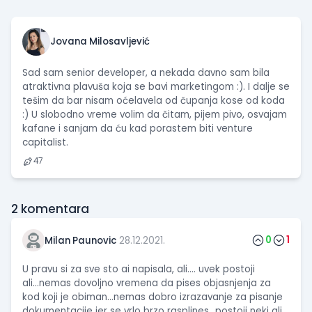
Jovana Milosavljević
Sad sam senior developer, a nekada davno sam bila
atraktivna plavuša koja se bavi marketingom :). I dalje se
tešim da bar nisam oćelavela od čupanja kose od koda
:) U slobodno vreme volim da čitam, pijem pivo, osvajam
kafane i sanjam da ću kad porastem biti venture
capitalist.
47
2
komentara
0
1
Milan Paunovic
28.12.2021.
U pravu si za sve sto ai napisala, ali.... uvek postoji
ali...nemas dovoljno vremena da pises objasnjenja za
kod koji je obiman...nemas dobro izrazavanje za pisanje
dokumentacije jer se vrlo brzo rasplines...postoji neki ali