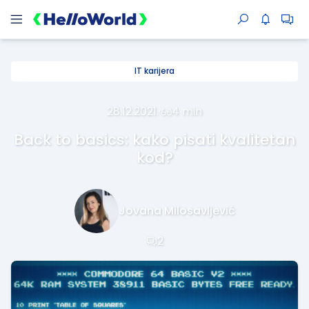
IT karijera
28.12.2021.
·
4 min
Back to basics: kako pisati kvalitetan
kod?
Jovana Milosavljević
2