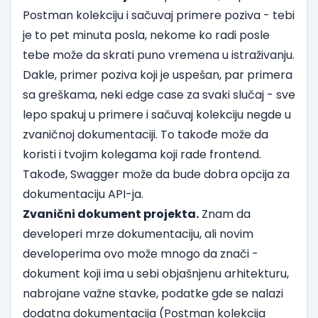
Postman kolekciju i sačuvaj primere poziva - tebi
je to pet minuta posla, nekome ko radi posle
tebe može da skrati puno vremena u istraživanju.
Dakle, primer poziva koji je uspešan, par primera
sa greškama, neki edge case za svaki slučaj - sve
lepo spakuj u primere i sačuvaj kolekciju negde u
zvaničnoj dokumentaciji. To takođe može da
koristi i tvojim kolegama koji rade frontend.
Takođe,
Swagger
može da bude dobra opcija za
dokumentaciju API-ja.
Zvanični dokument projekta.
Znam da
developeri mrze dokumentaciju, ali novim
developerima ovo može mnogo da znači -
dokument koji ima u sebi objašnjenu arhitekturu,
nabrojane važne stavke, podatke gde se nalazi
dodatna dokumentacija (Postman kolekcija