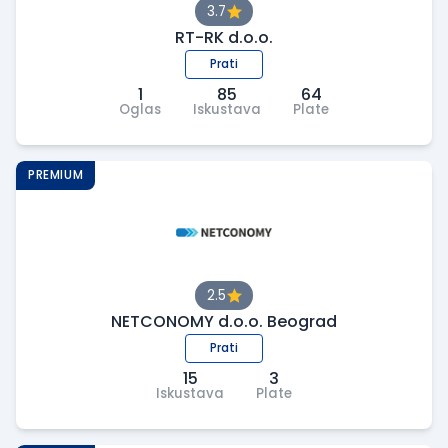
3.7
RT-RK d.o.o.
Prati
1
85
64
Oglas
Iskustava
Plate
PREMIUM
2.5
NETCONOMY d.o.o. Beograd
Prati
15
3
Iskustava
Plate