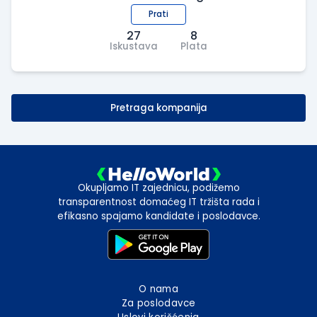
Prati
27
8
Iskustava
Plata
Pretraga kompanija
Okupljamo IT zajednicu, podižemo
transparentnost domaćeg IT tržišta rada i
efikasno spajamo kandidate i poslodavce.
O nama
Za poslodavce