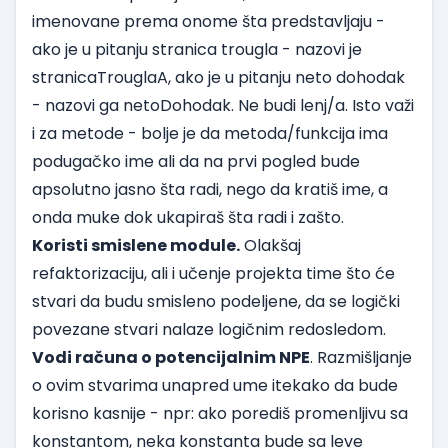
imenovane prema onome šta predstavljaju -
ako je u pitanju stranica trougla - nazovi je
stranicaTrouglaA, ako je u pitanju neto dohodak
- nazovi ga netoDohodak. Ne budi lenj/a. Isto važi
i za metode - bolje je da metoda/funkcija ima
podugačko ime ali da na prvi pogled bude
apsolutno jasno šta radi, nego da kratiš ime, a
onda muke dok ukapiraš šta radi i zašto.
Koristi smislene module.
Olakšaj
refaktorizaciju, ali i učenje projekta time što će
stvari da budu smisleno podeljene, da se logički
povezane stvari nalaze logičnim redosledom.
Vodi računa o potencijalnim NPE
. Razmišljanje
o ovim stvarima unapred ume itekako da bude
korisno kasnije - npr: ako porediš promenljivu sa
konstantom, neka konstanta bude sa leve